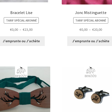
Bracelet Lise
Jonc Mistinguette
TARIF SPÉCIAL ABONNÉ
TARIF SPÉCIAL ABONNÉ
Plage
Plage
€
0,00
–
€
23,00
€
0,00
–
€
20,00
de
de
prix :
prix :
J'emprunte ou J'achète
J'emprunte ou J'achète
€0,00
€0,00
à
à
€23,00
€20,00