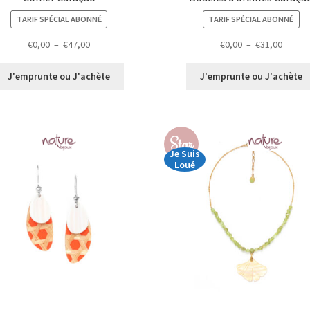
TARIF SPÉCIAL ABONNÉ
TARIF SPÉCIAL ABONNÉ
Plage
Plage
€
0,00
–
€
47,00
€
0,00
–
€
31,00
de
de
prix :
prix :
J'emprunte ou J'achète
J'emprunte ou J'achète
€0,00
€0,00
à
à
€47,00
€31,00
Star
Je Suis
Loué