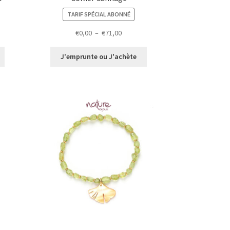
TARIF SPÉCIAL ABONNÉ
Plage
€
0,00
–
€
71,00
de
prix :
J'emprunte ou J'achète
€0,00
à
€71,00