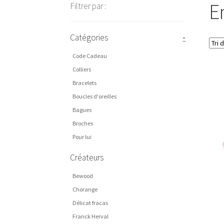
E
Filtrer par :
Catégories
-
Code Cadeau
Colliers
Bracelets
Boucles d'oreilles
Bagues
Broches
Pour lui
Créateurs
Bewood
Chorange
Délicat fracas
Franck Herval