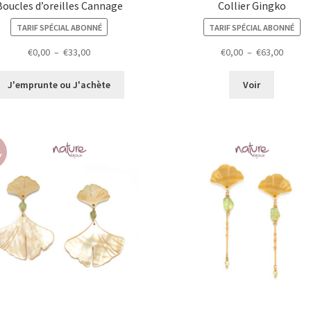
Boucles d’oreilles Cannage
Collier Gingko
TARIF SPÉCIAL ABONNÉ
TARIF SPÉCIAL ABONNÉ
Plage
Plage
€
0,00
–
€
33,00
€
0,00
–
€
63,00
de
de
prix :
prix :
J'emprunte ou J'achète
Voir
€0,00
€0,00
à
à
€33,00
€63,00
r