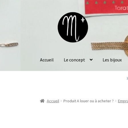
Aller
Aller
à
au
la
contenu
navigation
Accueil
Le concept
Les bijoux
Accueil
Produit A louer ou à acheter ?
Empr