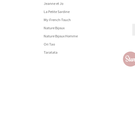
Jeanne et Jo
La Petite Sardine
My-French-Touch
Nature Bijoux
Nature Bijoux Homme
Ori Tao
Taratata
Sta