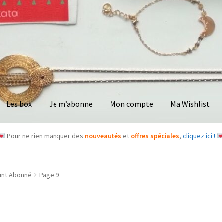
Les box
Je m’abonne
Mon compte
Ma Wishlist
Pour ne rien manquer des
nouveautés
et
offres spéciales
,
cliquez ici !
unt Abonné
Page 9