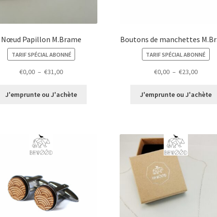
Nœud Papillon M.Brame
Boutons de manchettes M.B
TARIF SPÉCIAL ABONNÉ
TARIF SPÉCIAL ABONNÉ
Plage
Plage
€
0,00
–
€
31,00
€
0,00
–
€
23,00
de
de
prix :
prix :
J'emprunte ou J'achète
J'emprunte ou J'achète
€0,00
€0,00
à
à
€31,00
€23,00