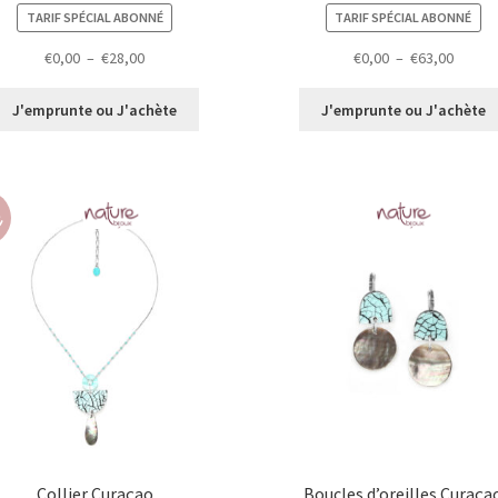
TARIF SPÉCIAL ABONNÉ
TARIF SPÉCIAL ABONNÉ
Plage
Plage
€
0,00
–
€
28,00
€
0,00
–
€
63,00
de
de
prix :
prix :
J'emprunte ou J'achète
J'emprunte ou J'achète
€0,00
€0,00
à
à
€28,00
€63,00
r
Collier Curaçao
Boucles d’oreilles Curaça