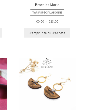
o
Bracelet Marie
TARIF SPÉCIAL ABONNÉ
Plage
€
0,00
–
€
23,00
de
prix :
J'emprunte ou J'achète
€0,00
à
€23,00