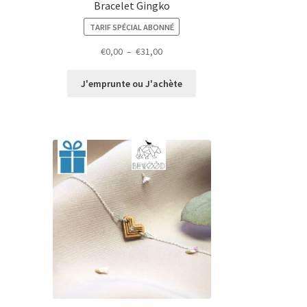
Bracelet Gingko
TARIF SPÉCIAL ABONNÉ
Plage
€
0,00
–
€
31,00
de
prix :
J'emprunte ou J'achète
€0,00
à
€31,00