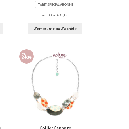
TARIF SPÉCIAL ABONNÉ
Plage
€
0,00
–
€
31,00
de
prix :
J'emprunte ou J'achète
€0,00
à
€31,00
Star
o
Collier Cannage