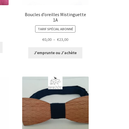
Boucles d’oreilles Mistinguette
1A
TARIF SPÉCIAL ABONNÉ
Plage
€
0,00
–
€
23,00
de
prix :
J'emprunte ou J'achète
€0,00
à
€23,00