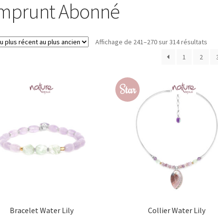
mprunt Abonné
Trié
Affichage de 241–270 sur 314 résultats
du
1
2
plu
réc
au
Star
plu
anc
Bracelet Water Lily
Collier Water Lily