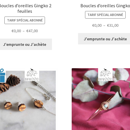
Boucles d’oreilles Gingko 2
Boucles d’oreilles Gingk
feuilles
TARIF SPÉCIAL ABONNÉ
TARIF SPÉCIAL ABONNÉ
Plage
€
0,00
–
€
31,00
Plage
€
0,00
–
€
47,00
de
de
prix :
J'emprunte ou J'achète
prix :
€0,00
J'emprunte ou J'achète
€0,00
à
à
€31,00
€47,00