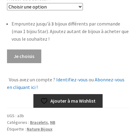
Empruntez jusqu'à
3
bijoux différents par commande
(max 1 bijou Star). Ajoutez autant de bijoux à acheter que
vous le souhaitez !
quantité
Je choisis
de
Bracelet
Gingko
Vous avez un compte ?
Identifiez-vous
ou
Abonnez-vous
en cliquant ici !
Ajouter à ma Wishlist
UGS :
a3b
Catégories :
Bracelets
,
NB
Étiquette :
Nature Bijoux