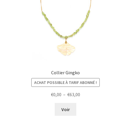
Collier Gingko
ACHAT POSSIBLE À TARIF ABONNÉ !
Plage
€
0,00
–
€
63,00
de
prix :
Voir
€0,00
à
€63,00