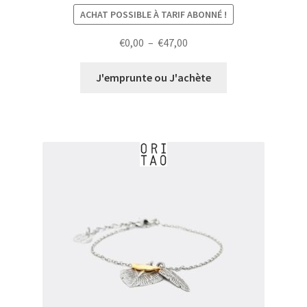
ACHAT POSSIBLE À TARIF ABONNÉ !
Plage
€
0,00
–
€
47,00
de
prix :
J'emprunte ou J'achète
€0,00
à
€47,00