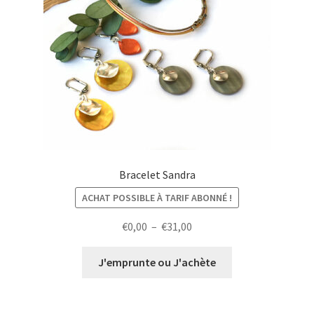
Bracelet Sandra
ACHAT POSSIBLE À TARIF ABONNÉ !
Plage
€
0,00
–
€
31,00
de
prix :
J'emprunte ou J'achète
€0,00
à
€31,00