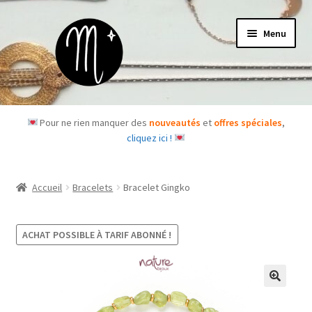
Aller
Aller
Menu
à
au
la
contenu
navigation
Accueil
Pour ne rien manquer des
nouveautés
et
offres spéciales
,
cliquez ici !
Le concept
Des questions ?
Accueil
Bracelets
Bracelet Gingko
Ouvrir
Les bijoux
le
ACHAT POSSIBLE À TARIF ABONNÉ !
menu
Les box
enfant
Je m’abonne