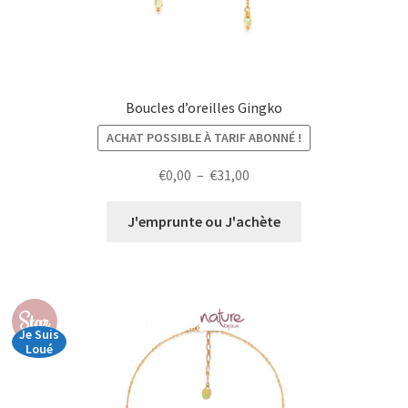
Boucles d’oreilles Gingko
ACHAT POSSIBLE À TARIF ABONNÉ !
Plage
€
0,00
–
€
31,00
de
prix :
J'emprunte ou J'achète
€0,00
à
€31,00
Star
Je Suis
Loué