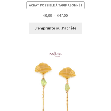
ACHAT POSSIBLE À TARIF ABONNÉ !
Plage
€
0,00
–
€
47,00
de
prix :
J'emprunte ou J'achète
€0,00
à
€47,00