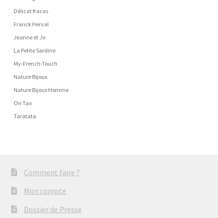
Délicat fracas
Franck Herval
Jeanne et Jo
La Petite Sardine
My-French-Touch
Nature Bijoux
Nature Bijoux Homme
Ori Tao
Taratata
Comment faire ?
Mon compte
Dossier de Presse