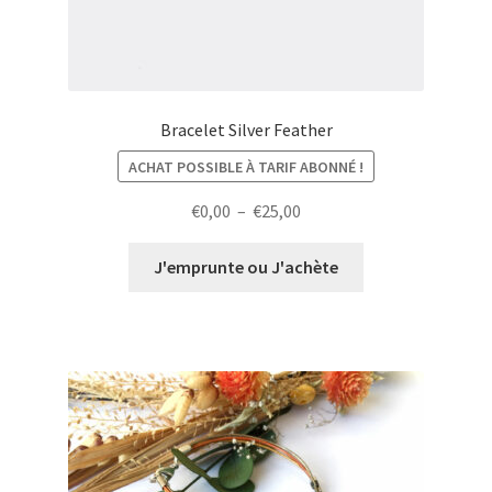
Bracelet Silver Feather
ACHAT POSSIBLE À TARIF ABONNÉ !
Plage
€
0,00
–
€
25,00
de
prix :
J'emprunte ou J'achète
€0,00
à
€25,00