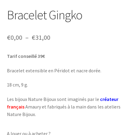
Bracelet Gingko
Plage
€
0,00
–
€
31,00
de
Tarif conseillé 39€
prix :
€0,00
Bracelet extensible en Péridot et nacre dorée.
à
18 cm, 9 g.
€31,00
Les bijoux Nature Bijoux sont imaginés par le
créateur
français
Amaury et fabriqués à la main dans les ateliers
Nature Bijoux.
A louer ou à acheter ?