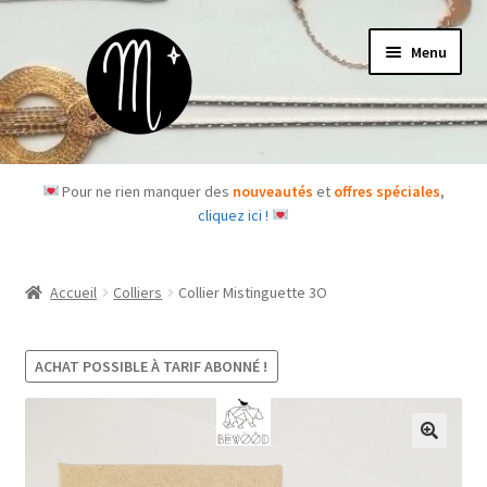
Aller
Aller
Menu
à
au
la
contenu
navigation
Accueil
Pour ne rien manquer des
nouveautés
et
offres spéciales
,
cliquez ici !
Le concept
Des questions ?
Accueil
Colliers
Collier Mistinguette 3O
Ouvrir
Les bijoux
le
ACHAT POSSIBLE À TARIF ABONNÉ !
menu
Les box
enfant
Je m’abonne