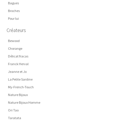
Bagues
Broches
Pour lui
Créateurs
Bewood
Chorange
Délicat fracas
Franck Herval
Jeanne et Jo
La Petite Sardine
My-French-Touch
Nature Bijoux
Nature Bijoux Homme
Ori Tao
Taratata