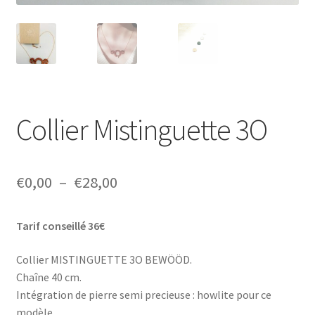
Collier Mistinguette 3O
Plage
€
0,00
–
€
28,00
de
Tarif conseillé 36€
prix :
€0,00
Collier MISTINGUETTE 3O BEWÖÖD.
Chaîne 40 cm.
à
Intégration de pierre semi precieuse : howlite pour ce
€28,00
modèle.