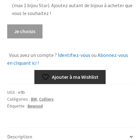
(max 1 bijou Star). Ajoutez autant de bijoux à acheter que
vous le souhaitez !
quantité
Je choisis
de
Collier
Mistinguette
Vous avez un compte ?
Identifiez-vous
ou
Abonnez-vous
3O
en cliquant ici !
Ajouter à ma Wishlist
UGS :
e9b
Catégories :
BW
,
Colliers
Étiquette :
Bewood
Description