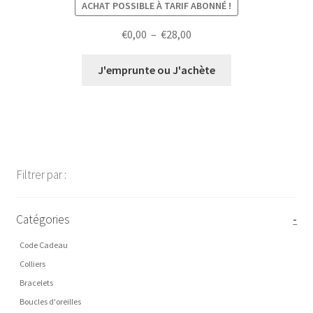
ACHAT POSSIBLE À TARIF ABONNÉ !
Plage
€
0,00
–
€
28,00
de
prix :
J'emprunte ou J'achète
€0,00
à
€28,00
Filtrer par :
Catégories
-
Code Cadeau
Colliers
Bracelets
Boucles d'oreilles