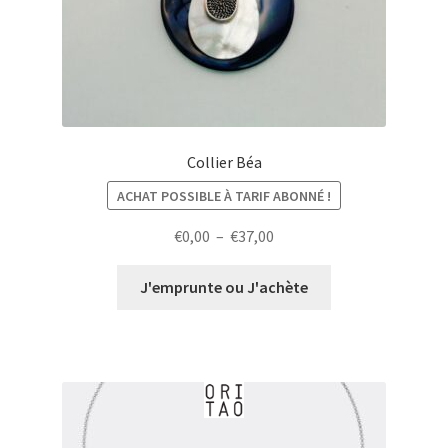
Collier Béa
ACHAT POSSIBLE À TARIF ABONNÉ !
Plage
€
0,00
–
€
37,00
de
prix :
J'emprunte ou J'achète
€0,00
à
€37,00