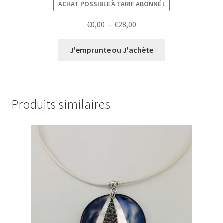
ACHAT POSSIBLE À TARIF ABONNÉ !
Plage
€
0,00
–
€
28,00
de
prix :
J'emprunte ou J'achète
€0,00
à
€28,00
Produits similaires