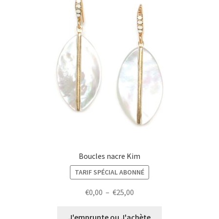
Boucles nacre Kim
TARIF SPÉCIAL ABONNÉ
Plage
€
0,00
–
€
25,00
de
prix :
J'emprunte ou J'achète