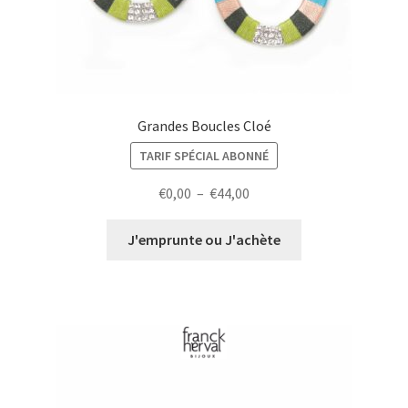
Franck Herval
Jeanne et Jo
La Petite Sardine
My-French-Touch
Grandes Boucles Cloé
Nature Bijoux
TARIF SPÉCIAL ABONNÉ
Nature Bijoux Homme
Plage
€
0,00
–
€
44,00
Ori Tao
de
prix :
J'emprunte ou J'achète
Taratata
€0,00
à
€44,00