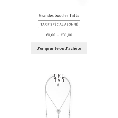
Grandes boucles Tatts
TARIF SPÉCIAL ABONNÉ
Plage
€
0,00
–
€
31,00
de
prix :
J'emprunte ou J'achète
€0,00
à
€31,00