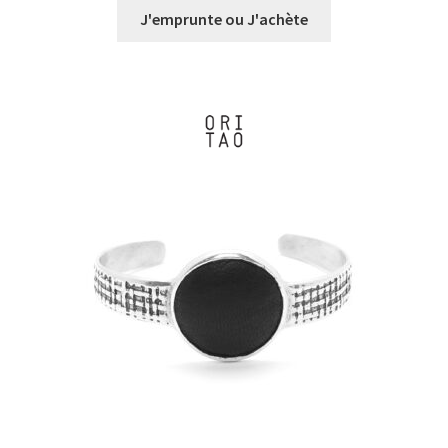
prix :
J'emprunte ou J'achète
€0,00
à
€23,00