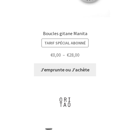
Boucles gitane Manita
TARIF SPÉCIAL ABONNÉ
Plage
€
0,00
–
€
28,00
de
prix :
J'emprunte ou J'achète
€0,00
à
€28,00