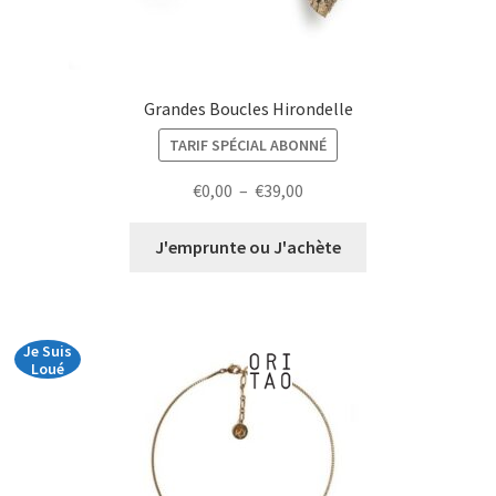
Grandes Boucles Hirondelle
TARIF SPÉCIAL ABONNÉ
Plage
€
0,00
–
€
39,00
de
prix :
J'emprunte ou J'achète
€0,00
à
€39,00
Je Suis
Loué