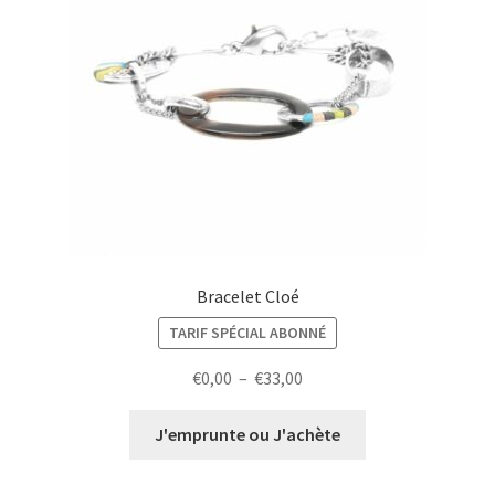
Bracelet Cloé
TARIF SPÉCIAL ABONNÉ
Plage
€
0,00
–
€
33,00
de
prix :
J'emprunte ou J'achète
€0,00
à