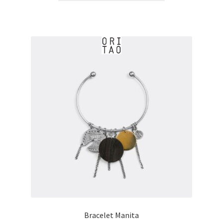
€0,00
à
€31,00
Bracelet Manita