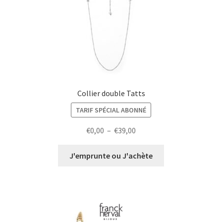
Collier double Tatts
TARIF SPÉCIAL ABONNÉ
Plage
€
0,00
–
€
39,00
de
prix :
J'emprunte ou J'achète
€0,00
à
€39,00