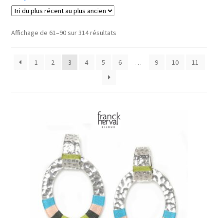
J’échange !
Catégories
-
Trié
Affichage de 61–90 sur 314 résultats
Mon compte
du
Code Cadeau
plus
Ma Wishlist
Colliers
1
2
3
4
5
6
…
9
10
11
récent
au
Bracelets
plus
ancien
Boucles d'oreilles
Bagues
Broches
Créateurs
Pour lui
Bewood
Chorange
Délicat fracas