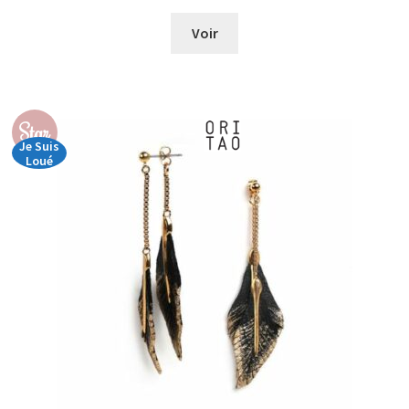
de
prix :
Voir
€0,00
à
€44,00
Star
Je Suis
Loué