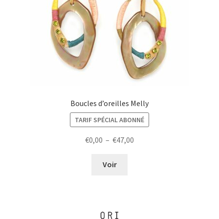
Boucles d’oreilles Melly
TARIF SPÉCIAL ABONNÉ
Plage
€
0,00
–
€
47,00
de
prix :
Voir
€0,00
à
€47,00