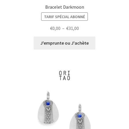
Bracelet Darkmoon
TARIF SPÉCIAL ABONNÉ
Plage
€
0,00
–
€
31,00
de
prix :
J'emprunte ou J'achète
€0,00
à
€31,00