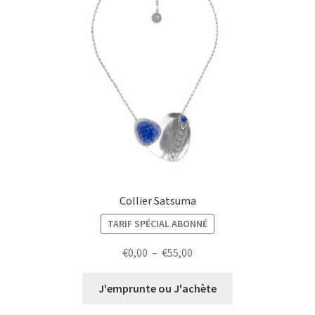
Collier Satsuma
TARIF SPÉCIAL ABONNÉ
Plage
€
0,00
–
€
55,00
de
prix :
J'emprunte ou J'achète
€0,00