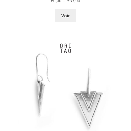
Plage
€
0,00
–
€
33,00
de
prix :
Voir
€0,00
à
€33,00