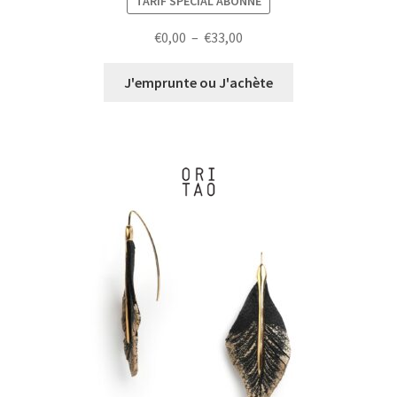
TARIF SPÉCIAL ABONNÉ
Plage
€
0,00
–
€
33,00
de
prix :
J'emprunte ou J'achète
€0,00
à
€33,00