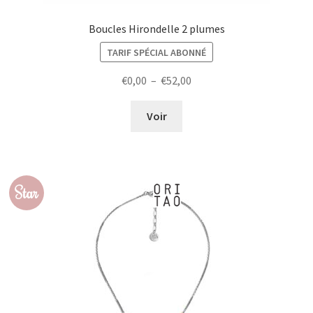
Boucles Hirondelle 2 plumes
TARIF SPÉCIAL ABONNÉ
Plage
€
0,00
–
€
52,00
de
prix :
Voir
€0,00
à
€52,00
Star