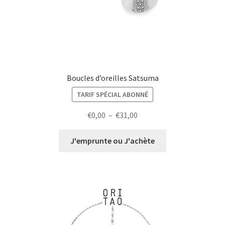
Boucles d’oreilles Satsuma
TARIF SPÉCIAL ABONNÉ
Plage
€
0,00
–
€
31,00
de
prix :
J'emprunte ou J'achète
€0,00
à
€31,00