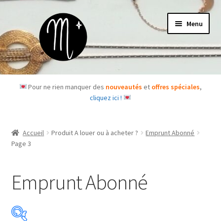
Aller
Aller
Menu
à
au
la
contenu
navigation
Accueil
Pour ne rien manquer des
nouveautés
et
offres spéciales
,
cliquez ici !
Le concept
Des questions ?
Accueil
Produit A louer ou à acheter ?
Emprunt Abonné
Page 3
Ouvrir
Les bijoux
le
Emprunt Abonné
menu
Les box
enfant
Je m’abonne