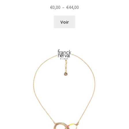
Plage
€
0,00
–
€
44,00
de
prix :
Voir
€0,00
à
€44,00