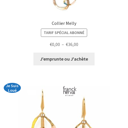
Collier Melly
TARIF SPÉCIAL ABONNÉ
Plage
€
0,00
–
€
36,00
de
prix :
J'emprunte ou J'achète
€0,00
à
€36,00
Je Suis
Loué