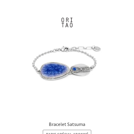
à
€55,00
Bracelet Satsuma