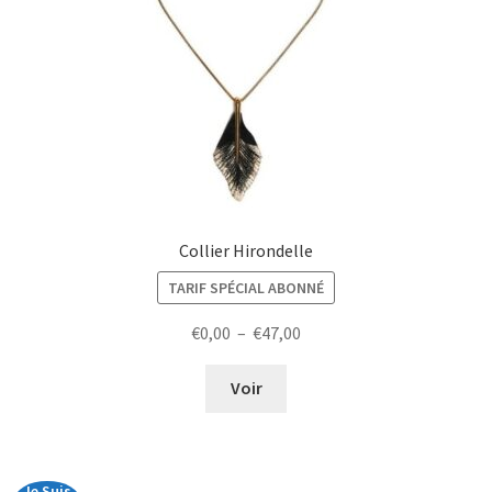
Collier Hirondelle
TARIF SPÉCIAL ABONNÉ
Plage
€
0,00
–
€
47,00
de
prix :
Voir
€0,00
à
€47,00
Je Suis