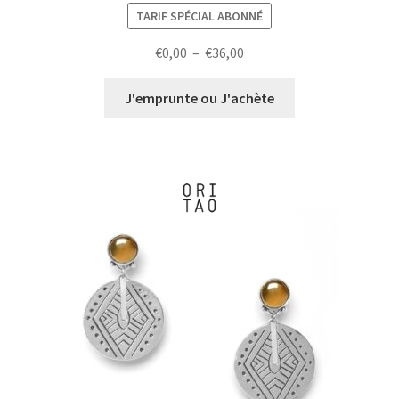
TARIF SPÉCIAL ABONNÉ
Plage
€
0,00
–
€
36,00
de
prix :
J'emprunte ou J'achète
€0,00
à
€36,00