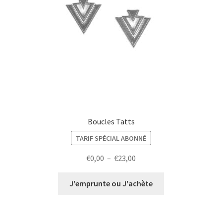
Boucles Tatts
TARIF SPÉCIAL ABONNÉ
Plage
€
0,00
–
€
23,00
de
prix :
J'emprunte ou J'achète
€0,00
à
€23,00