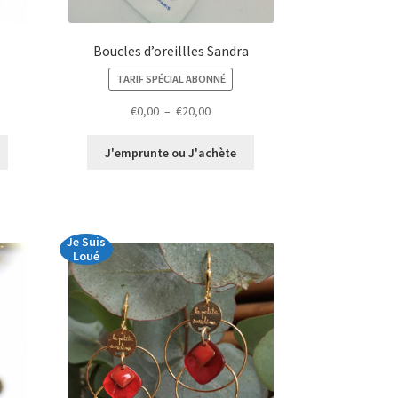
Boucles d’oreillles Sandra
TARIF SPÉCIAL ABONNÉ
Plage
€
0,00
–
€
20,00
de
prix :
J'emprunte ou J'achète
€0,00
à
€20,00
Je Suis
Loué