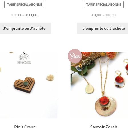
TARIF SPÉCIAL ABONNÉ
TARIF SPÉCIAL ABONNÉ
Plage
Plage
€
0,00
–
€
33,00
€
0,00
–
€
8,00
de
de
prix :
prix :
J'emprunte ou J'achète
J'emprunte ou J'achète
€0,00
€0,00
à
à
€33,00
€8,00
Star
Pin’s Cœur
Sautoir Zorah