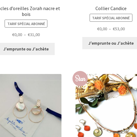
cles d’oreilles Zorah nacre et
Collier Candice
bois
TARIF SPÉCIAL ABONNÉ
TARIF SPÉCIAL ABONNÉ
Plage
€
0,00
–
€
53,00
Plage
€
0,00
–
€
31,00
de
de
prix :
J'emprunte ou J'achète
prix :
€0,00
J'emprunte ou J'achète
€0,00
à
à
€53,00
€31,00
Star