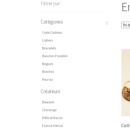
E
Filtrer par :
Catégories
-
Code Cadeau
Colliers
Bracelets
Boucles d'oreilles
Bagues
Broches
Pour lui
Créateurs
Bewood
Chorange
Délicat fracas
Coll
Franck Herval