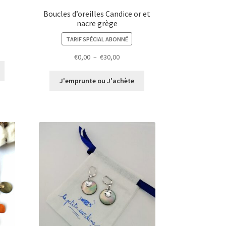
Boucles d’oreilles Candice or et
nacre grège
TARIF SPÉCIAL ABONNÉ
Plage
€
0,00
–
€
30,00
de
prix :
J'emprunte ou J'achète
€0,00
à
€30,00