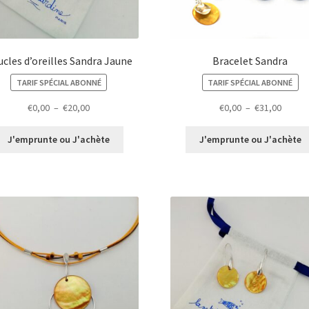
cles d’oreilles Sandra Jaune
Bracelet Sandra
TARIF SPÉCIAL ABONNÉ
TARIF SPÉCIAL ABONNÉ
Plage
Plage
€
0,00
–
€
20,00
€
0,00
–
€
31,00
de
de
prix :
prix :
J'emprunte ou J'achète
J'emprunte ou J'achète
€0,00
€0,00
à
à
€20,00
€31,00