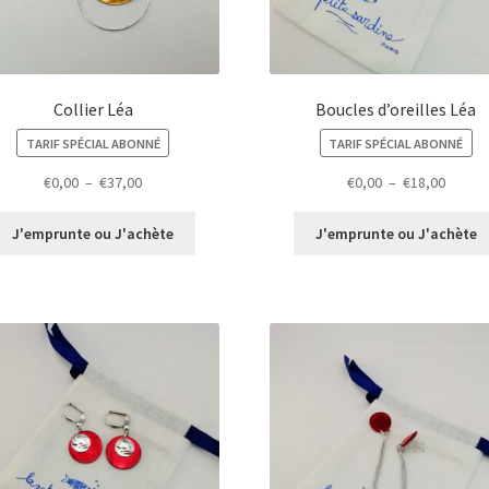
Collier Léa
Boucles d’oreilles Léa
TARIF SPÉCIAL ABONNÉ
TARIF SPÉCIAL ABONNÉ
Plage
Plage
€
0,00
–
€
37,00
€
0,00
–
€
18,00
de
de
prix :
prix :
J'emprunte ou J'achète
J'emprunte ou J'achète
€0,00
€0,00
à
à
€37,00
€18,00