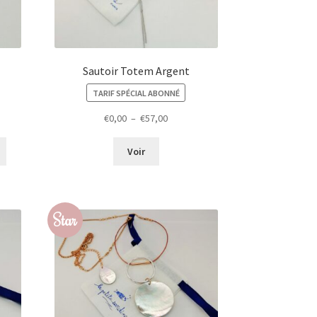
Sautoir Totem Argent
TARIF SPÉCIAL ABONNÉ
Plage
€
0,00
–
€
57,00
de
prix :
Voir
€0,00
à
€57,00
Star