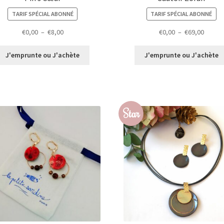
TARIF SPÉCIAL ABONNÉ
TARIF SPÉCIAL ABONNÉ
Plage
Plage
€
0,00
–
€
8,00
€
0,00
–
€
69,00
de
de
prix :
prix :
J'emprunte ou J'achète
J'emprunte ou J'achète
€0,00
€0,00
à
à
€8,00
€69,00
Star