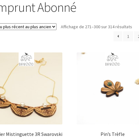
mprunt Abonné
Trié
Affichage de 271–300 sur 314 résultats
du
1
plu
réc
au
plu
anc
ier Mistinguette 3R Swarovski
Pin’s Trèfle