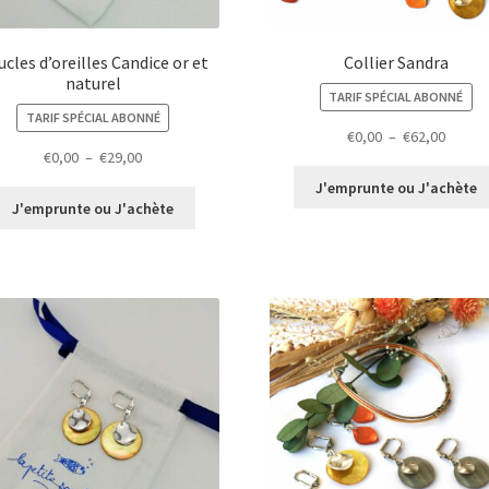
cles d’oreilles Candice or et
Collier Sandra
naturel
TARIF SPÉCIAL ABONNÉ
TARIF SPÉCIAL ABONNÉ
Plage
€
0,00
–
€
62,00
Plage
€
0,00
–
€
29,00
de
de
prix :
J'emprunte ou J'achète
prix :
€0,00
J'emprunte ou J'achète
€0,00
à
à
€62,00
€29,00