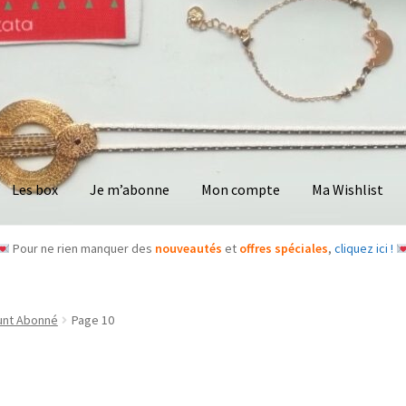
Les box
Je m’abonne
Mon compte
Ma Wishlist
Pour ne rien manquer des
nouveautés
et
offres spéciales
,
cliquez ici !
unt Abonné
Page 10