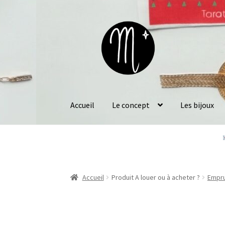
Aller
Aller
à
au
la
contenu
navigation
Accueil
Le concept
Les bijoux
Accueil
Produit A louer ou à acheter ?
Empr