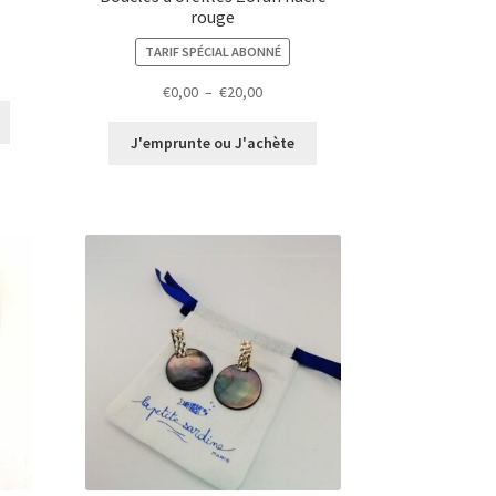
rouge
TARIF SPÉCIAL ABONNÉ
Plage
€
0,00
–
€
20,00
de
prix :
J'emprunte ou J'achète
€0,00
à
€20,00