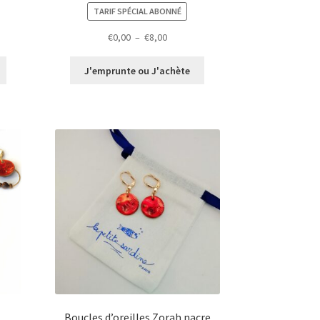
TARIF SPÉCIAL ABONNÉ
Plage
€
0,00
–
€
8,00
de
prix :
J'emprunte ou J'achète
€0,00
à
€8,00
Boucles d’oreilles Zorah nacre