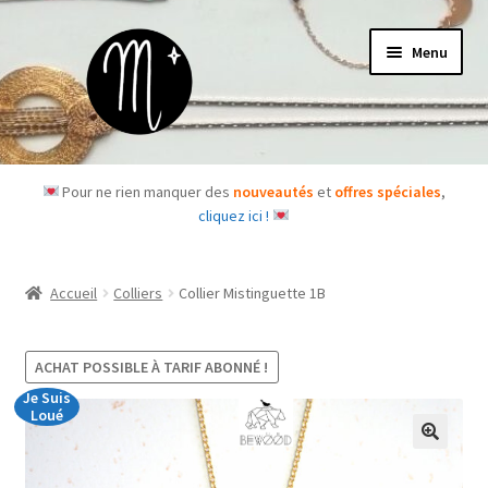
Aller
Aller
Menu
à
au
la
contenu
navigation
Accueil
Pour ne rien manquer des
nouveautés
et
offres spéciales
,
cliquez ici !
Le concept
Des questions ?
Accueil
Colliers
Collier Mistinguette 1B
Ouvrir
Les bijoux
le
ACHAT POSSIBLE À TARIF ABONNÉ !
menu
Les box
Je Suis
enfant
Loué
Je m’abonne