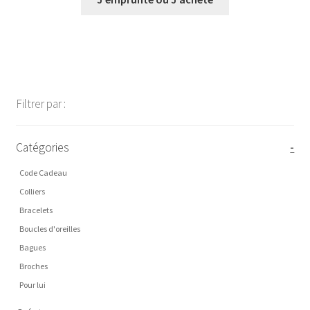
€0,00
à
€36,00
Filtrer par :
Catégories
-
Code Cadeau
Colliers
Bracelets
Boucles d'oreilles
Bagues
Broches
Pour lui