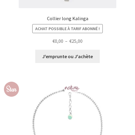
Collier long Kalinga
ACHAT POSSIBLE À TARIF ABONNÉ !
Plage
€
0,00
–
€
25,00
de
prix :
J'emprunte ou J'achète
€0,00
à
€25,00
Star