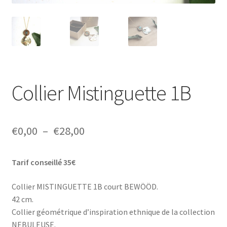
Collier Mistinguette 1B
Plage
€
0,00
–
€
28,00
de
Tarif conseillé 35€
prix :
€0,00
Collier MISTINGUETTE 1B court BEWÖÖD.
42 cm.
à
Collier géométrique d’inspiration ethnique de la collection
€28,00
NEBULEUSE.