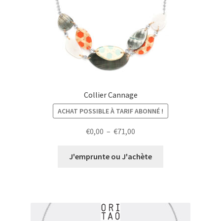
Collier Cannage
ACHAT POSSIBLE À TARIF ABONNÉ !
Plage
€
0,00
–
€
71,00
de
prix :
J'emprunte ou J'achète
€0,00
à
€71,00