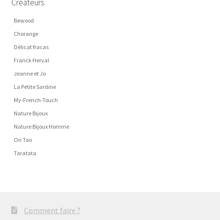
Créateurs
Bewood
Chorange
Délicat fracas
Franck Herval
Jeanne et Jo
La Petite Sardine
My-French-Touch
Nature Bijoux
Nature Bijoux Homme
Ori Tao
Taratata
Comment faire ?