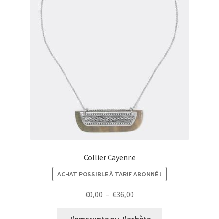
Collier Cayenne
ACHAT POSSIBLE À TARIF ABONNÉ !
Plage
€
0,00
–
€
36,00
de
prix :
J'emprunte ou J'achète