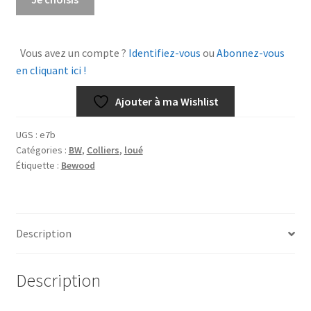
de
Collier
Mistinguette
Vous avez un compte ?
Identifiez-vous
ou
Abonnez-vous
1B
en cliquant ici !
Ajouter à ma Wishlist
UGS :
e7b
Catégories :
BW
,
Colliers
,
loué
Étiquette :
Bewood
Description
Description