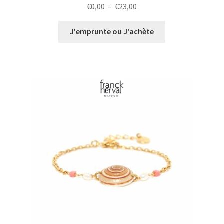
Plage
€
0,00
–
€
23,00
de
prix :
J'emprunte ou J'achète
€0,00
à
€23,00