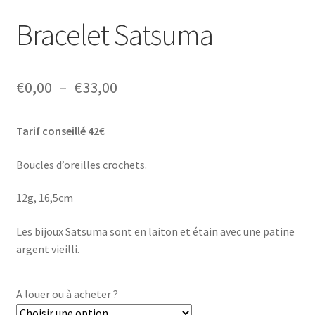
Bracelet Satsuma
Plage
€
0,00
–
€
33,00
de
Tarif conseillé 42€
prix :
€0,00
Boucles d’oreilles crochets.
à
12g, 16,5cm
€33,00
Les bijoux Satsuma sont en laiton et étain avec une patine
argent vieilli.
A louer ou à acheter ?