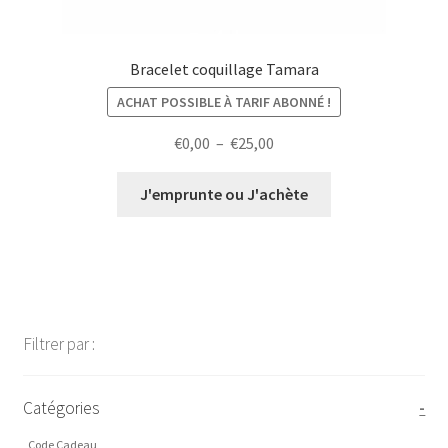
Bracelet coquillage Tamara
ACHAT POSSIBLE À TARIF ABONNÉ !
Plage
€
0,00
–
€
25,00
de
prix :
J'emprunte ou J'achète
€0,00
à
€25,00
Filtrer par :
Catégories
-
Code Cadeau