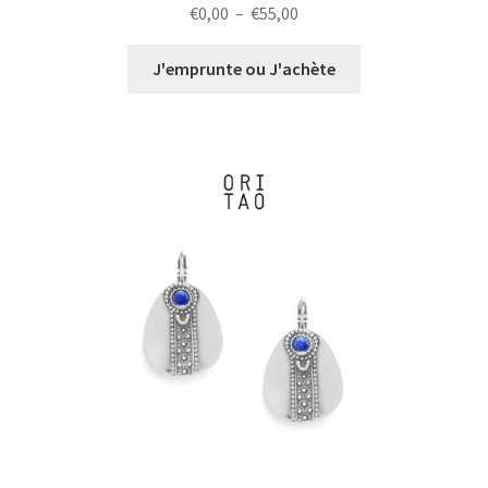
Plage
€
0,00
–
€
55,00
de
prix :
J'emprunte ou J'achète
€0,00
à
€55,00