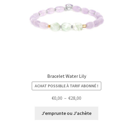
Bracelet Water Lily
ACHAT POSSIBLE À TARIF ABONNÉ !
Plage
€
0,00
–
€
28,00
de
prix :
J'emprunte ou J'achète
€0,00
à