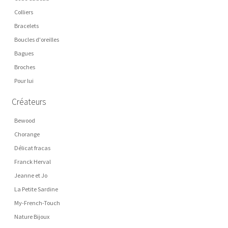
Colliers
Bracelets
Boucles d'oreilles
Bagues
Broches
Pour lui
Créateurs
Bewood
Chorange
Délicat fracas
Franck Herval
Jeanne et Jo
La Petite Sardine
My-French-Touch
Nature Bijoux