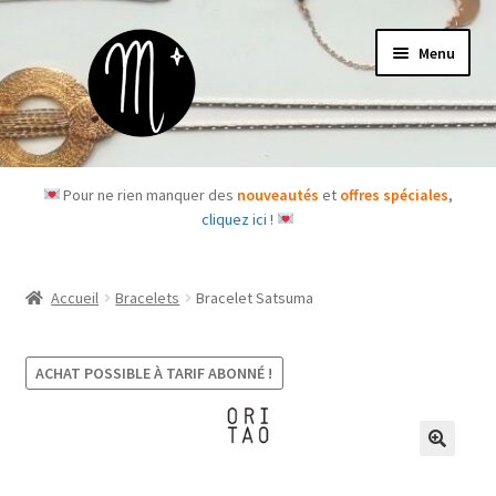
Aller
Aller
Menu
à
au
la
contenu
navigation
Accueil
Pour ne rien manquer des
nouveautés
et
offres spéciales
,
cliquez ici !
Le concept
Des questions ?
Accueil
Bracelets
Bracelet Satsuma
Ouvrir
Les bijoux
le
ACHAT POSSIBLE À TARIF ABONNÉ !
menu
Les box
enfant
Je m’abonne