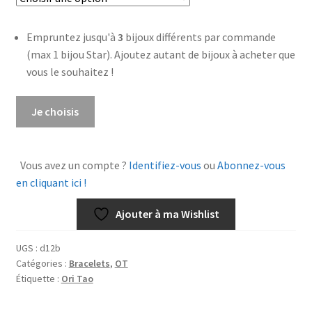
Empruntez jusqu'à
3
bijoux différents par commande
(max 1 bijou Star). Ajoutez autant de bijoux à acheter que
vous le souhaitez !
quantité
Je choisis
de
Bracelet
Satsuma
Vous avez un compte ?
Identifiez-vous
ou
Abonnez-vous
en cliquant ici !
Ajouter à ma Wishlist
UGS :
d12b
Catégories :
Bracelets
,
OT
Étiquette :
Ori Tao