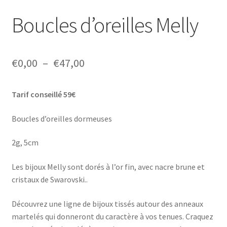
Boucles d’oreilles Melly
Plage
€
0,00
–
€
47,00
de
Tarif conseillé 59€
prix :
€0,00
Boucles d’oreilles dormeuses
à
2g, 5cm
€47,00
Les bijoux Melly sont dorés à l’or fin, avec nacre brune et
cristaux de Swarovski..
Découvrez une ligne de bijoux tissés autour des anneaux
martelés qui donneront du caractère à vos tenues. Craquez