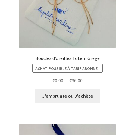
Boucles d’oreilles Totem Grège
ACHAT POSSIBLE À TARIF ABONNÉ !
Plage
€
0,00
–
€
36,00
de
prix :
J'emprunte ou J'achète
€0,00
à
€36,00