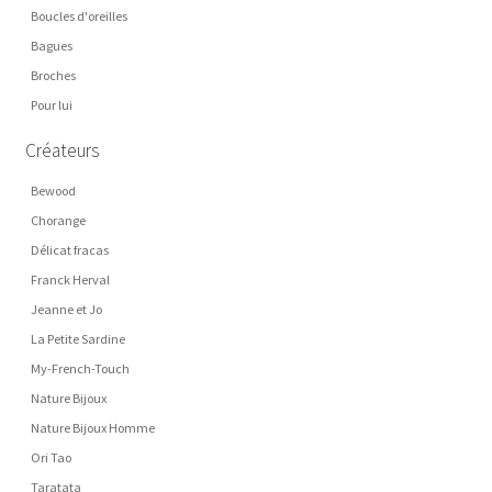
Boucles d'oreilles
Bagues
Broches
Pour lui
Créateurs
Bewood
Chorange
Délicat fracas
Franck Herval
Jeanne et Jo
La Petite Sardine
My-French-Touch
Nature Bijoux
Nature Bijoux Homme
Ori Tao
Taratata