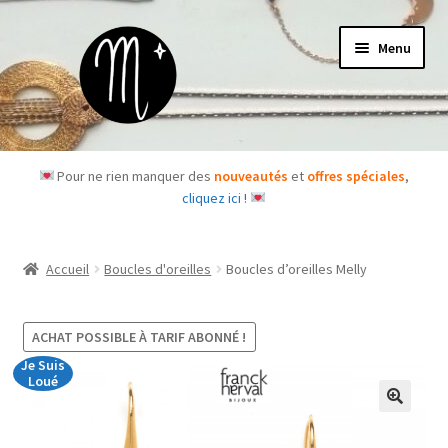
Aller
Aller
Menu
à
au
la
contenu
navigation
Accueil
Pour ne rien manquer des
nouveautés
et
offres spéciales
,
cliquez ici !
Le concept
Des questions ?
Accueil
Boucles d'oreilles
Boucles d’oreilles Melly
Ouvrir
Les bijoux
le
ACHAT POSSIBLE À TARIF ABONNÉ !
menu
Les box
Je Suis
enfant
Loué
Je m’abonne