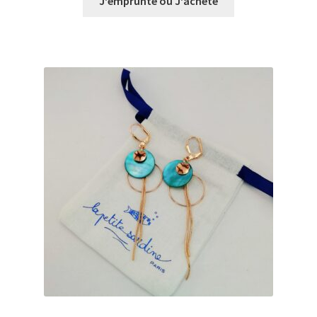
J'emprunte ou J'achète
€0,00
à
€31,00