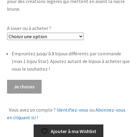
pour des créations légères qui mettent en avant la nacre
brune.
A louer ou à acheter ?
Empruntez jusqu'à
3
bijoux différents par commande
(max 1 bijou Star). Ajoutez autant de bijoux à acheter que
vous le souhaitez !
quantité
Je choisis
de
Boucles
d'oreilles
Vous avez un compte ?
Identifiez-vous
ou
Abonnez-vous
Melly
en cliquant ici !
Ajouter à ma Wishlist