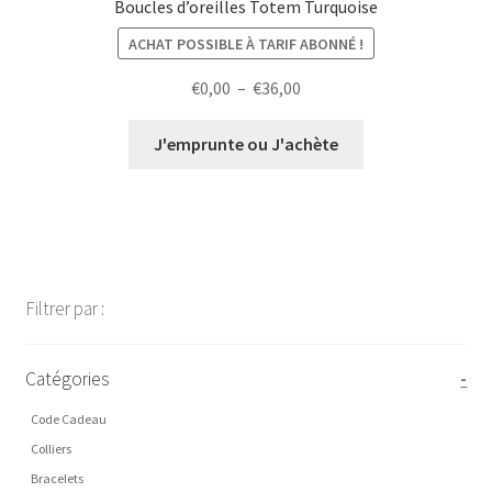
Boucles d’oreilles Totem Turquoise
ACHAT POSSIBLE À TARIF ABONNÉ !
Plage
€
0,00
–
€
36,00
de
prix :
J'emprunte ou J'achète
€0,00
à
€36,00
Filtrer par :
Catégories
-
Code Cadeau
Colliers
Bracelets