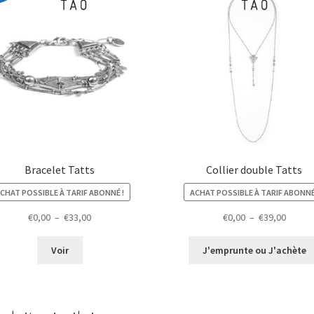
Bracelet Tatts
Collier double Tatts
CHAT POSSIBLE À TARIF ABONNÉ !
ACHAT POSSIBLE À TARIF ABONNÉ
Plage
Plage
€
0,00
–
€
33,00
€
0,00
–
€
39,00
de
de
prix :
prix :
Voir
J'emprunte ou J'achète
€0,00
€0,00
à
à
€33,00
€39,00