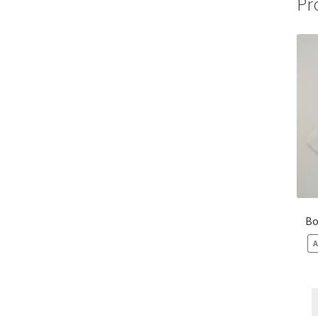
Pr
Bo
A