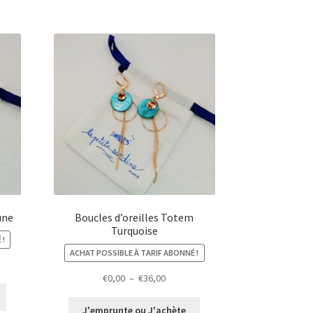
une
Boucles d’oreilles Totem
Turquoise
 !
ACHAT POSSIBLE À TARIF ABONNÉ !
Plage
€
0,00
–
€
36,00
de
prix :
J'emprunte ou J'achète