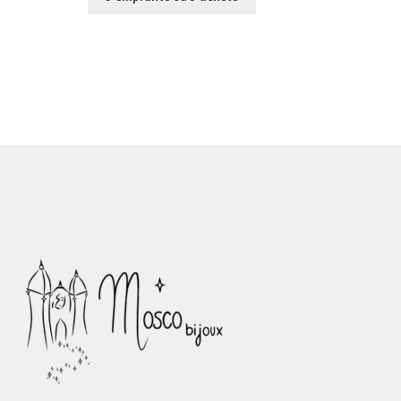
€0,00
à
€36,00