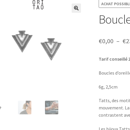
ACHAT POSSIBLE
Boucle
€
0,00
–
€
2
Tarif conseillé 
Boucles d’oreill
6g, 2,5cm
Tatts, des motif
mouvement. Lais
contrastent ave
Les bijoux Tatts