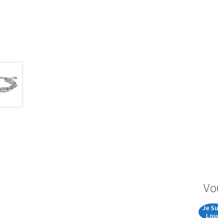
Vo
Je Su
Lou