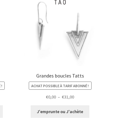
Grandes boucles Tatts
 !
ACHAT POSSIBLE À TARIF ABONNÉ !
Plage
€
0,00
–
€
31,00
de
prix :
J'emprunte ou J'achète
€0,00
à
€31,00