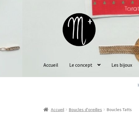
Aller
Aller
à
au
la
contenu
navigation
Accueil
Le concept
Les bijoux
Accueil
Boucles d'oreilles
Boucles Tatts