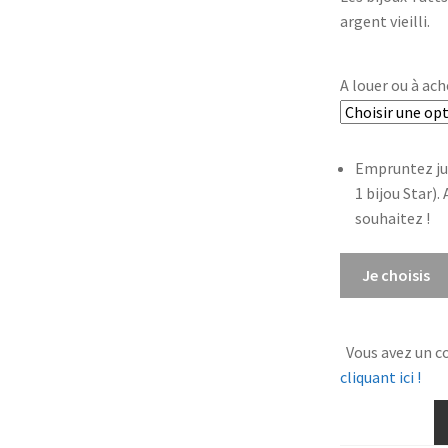
argent vieilli.
A louer ou à ach
Empruntez ju
1 bijou Star).
souhaitez !
quantité
Je choisis
de
Boucles
Tatts
Vous avez un c
cliquant ici !