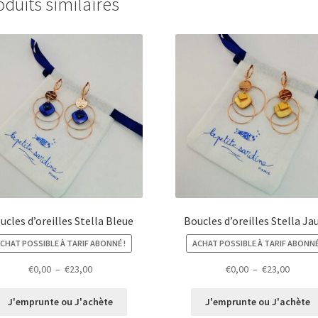
oduits similaires
ucles d’oreilles Stella Bleue
Boucles d’oreilles Stella Ja
CHAT POSSIBLE À TARIF ABONNÉ !
ACHAT POSSIBLE À TARIF ABONNÉ
Plage
Plage
€
0,00
–
€
23,00
€
0,00
–
€
23,00
de
de
prix :
prix :
J'emprunte ou J'achète
J'emprunte ou J'achète
€0,00
€0,00