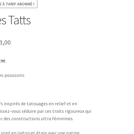
 À TARIF ABONNÉ !
s Tatts
Plage
3,00
de
29€
prix :
€0,00
es poussoirs.
à
€23,00
s inspirés de tatouages en relief et en
sez-vous séduire par ces traits rigoureux qui
c des constructions ultra féminines.
 sont en laiton et étain avec une patine