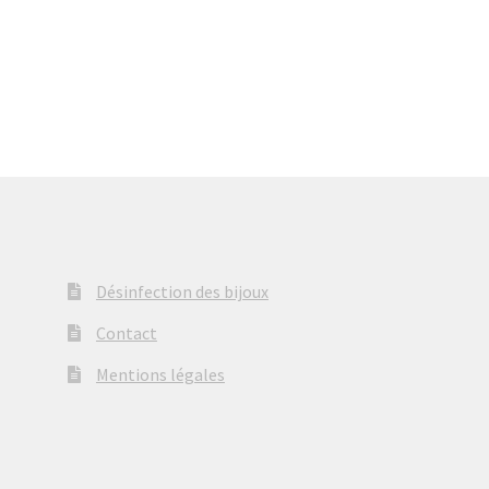
à
à
€23,00
€23,00
Désinfection des bijoux
Contact
Mentions légales