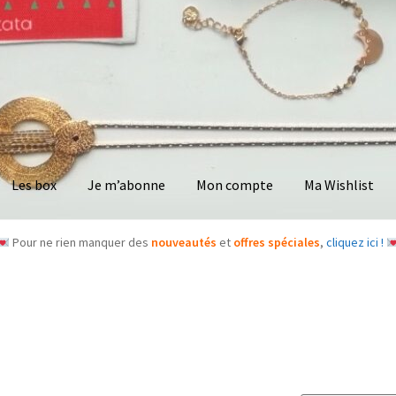
Les box
Je m’abonne
Mon compte
Ma Wishlist
Pour ne rien manquer des
nouveautés
et
offres spéciales
,
cliquez ici !