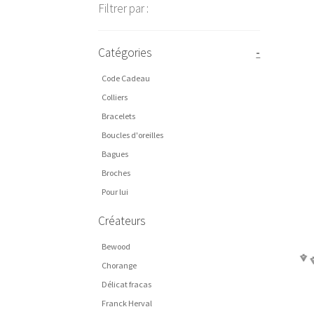
Filtrer par :
Catégories
-
Code Cadeau
Colliers
Bracelets
Boucles d'oreilles
Bagues
Broches
Pour lui
Créateurs
Bewood
Chorange
Délicat fracas
Franck Herval