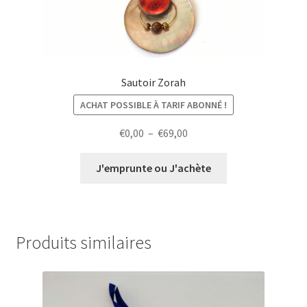
Sautoir Zorah
ACHAT POSSIBLE À TARIF ABONNÉ !
Plage
€
0,00
–
€
69,00
de
prix :
J'emprunte ou J'achète
€0,00
à
€69,00
Produits similaires