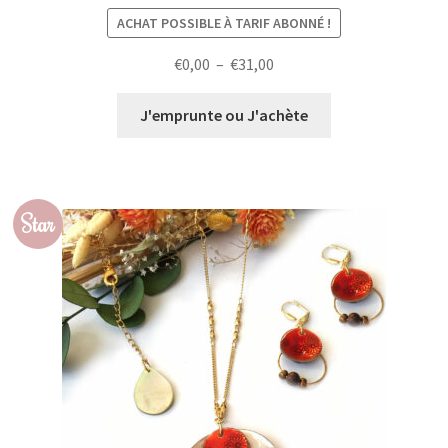
ACHAT POSSIBLE À TARIF ABONNÉ !
Plage
€
0,00
–
€
31,00
de
prix :
J'emprunte ou J'achète
€0,00
à
€31,00
Star