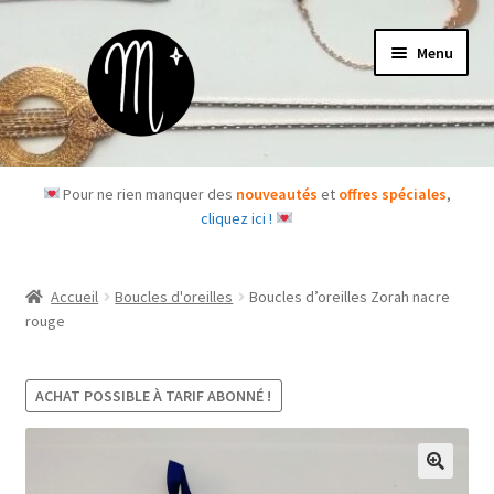
Aller
Aller
Menu
à
au
la
contenu
navigation
Accueil
Pour ne rien manquer des
nouveautés
et
offres spéciales
,
cliquez ici !
Le concept
Des questions ?
Accueil
Boucles d'oreilles
Boucles d’oreilles Zorah nacre
rouge
Ouvrir
Les bijoux
le
menu
ACHAT POSSIBLE À TARIF ABONNÉ !
Les box
enfant
Je m’abonne