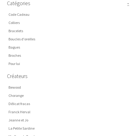
Catégories
-
Code Cadeau
Colliers
Bracelets
Boucles d'oreilles
Bagues
Broches
Pour lui
Créateurs
Bewood
Chorange
Délicat fracas
Franck Herval
Jeanne et Jo
La Petite Sardine