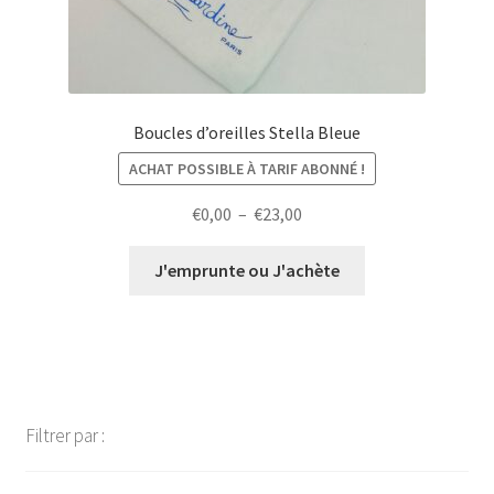
Boucles d’oreilles Stella Bleue
ACHAT POSSIBLE À TARIF ABONNÉ !
Plage
€
0,00
–
€
23,00
de
prix :
J'emprunte ou J'achète
€0,00
à
€23,00
Filtrer par :