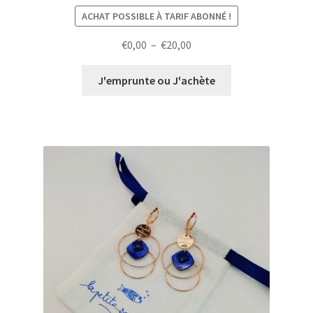
ACHAT POSSIBLE À TARIF ABONNÉ !
Plage
€
0,00
–
€
20,00
de
prix :
J'emprunte ou J'achète
€0,00
à
€20,00