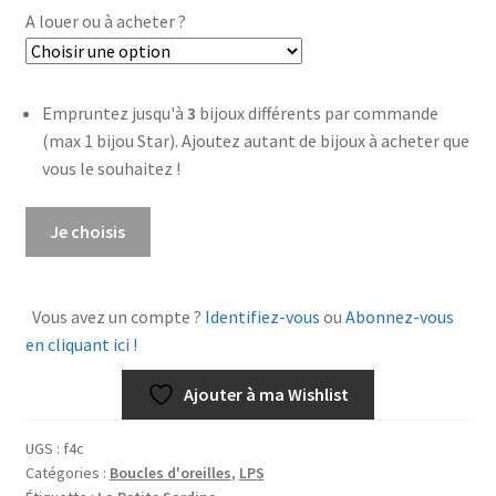
A louer ou à acheter ?
Empruntez jusqu'à
3
bijoux différents par commande
(max 1 bijou Star). Ajoutez autant de bijoux à acheter que
vous le souhaitez !
quantité
Je choisis
de
Boucles
d'oreilles
Vous avez un compte ?
Identifiez-vous
ou
Abonnez-vous
Zorah
en cliquant ici !
nacre
rouge
Ajouter à ma Wishlist
UGS :
f4c
Catégories :
Boucles d'oreilles
,
LPS