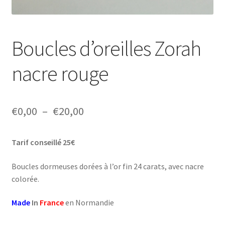
Boucles d’oreilles Zorah
nacre rouge
Plage
€
0,00
–
€
20,00
de
Tarif conseillé 25€
prix :
€0,00
Boucles dormeuses dorées à l’or fin 24 carats, avec nacre
colorée.
à
€20,00
Made
In
France
en Normandie