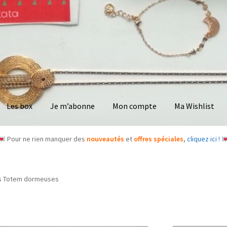
Les box
Je m’abonne
Mon compte
Ma Wishlist
Pour ne rien manquer des
nouveautés
et
offres spéciales
,
cliquez ici !
es Totem dormeuses