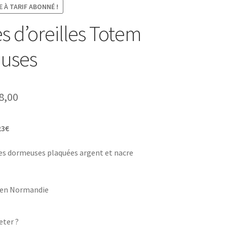
 À TARIF ABONNÉ !
s d’oreilles Totem
uses
Plage
8,00
de
23€
prix :
€0,00
les dormeuses plaquées argent et nacre
à
€18,00
en Normandie
eter ?