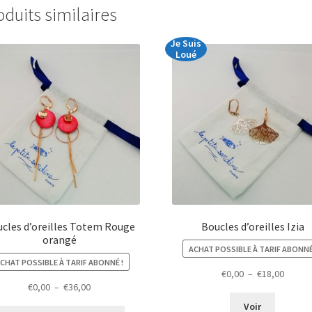
oduits similaires
Je Suis
Loué
cles d’oreilles Totem Rouge
Boucles d’oreilles Izia
orangé
ACHAT POSSIBLE À TARIF ABONNÉ
CHAT POSSIBLE À TARIF ABONNÉ !
Plage
€
0,00
–
€
18,00
Plage
€
0,00
–
€
36,00
de
de
prix :
Voir