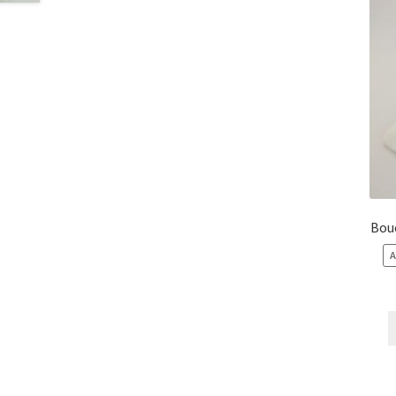
Bouc
A