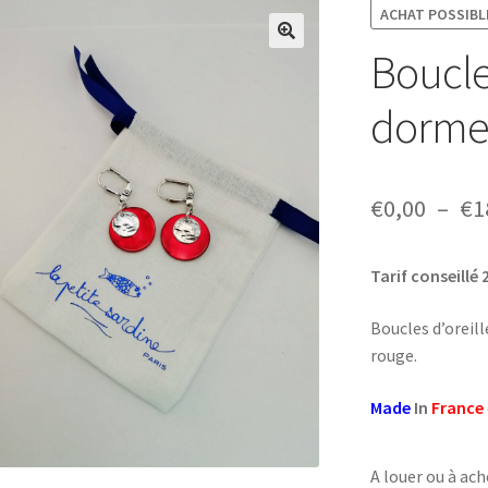
ACHAT POSSIBLE
Boucle
dorme
€
0,00
–
€
1
Tarif conseillé 
Boucles d’oreil
rouge.
Made
In
France
A louer ou à ach