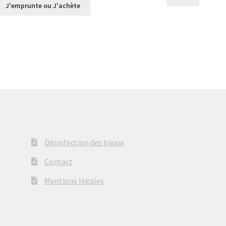
prix :
€0,00
J'emprunte ou J'achète
€0,00
à
à
€18,00
€36,00
Désinfection des bijoux
Contact
Mentions légales