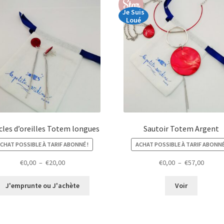
Star
Je Suis
Loué
les d’oreilles Totem longues
Sautoir Totem Argent
CHAT POSSIBLE À TARIF ABONNÉ !
ACHAT POSSIBLE À TARIF ABONNÉ
Plage
Plage
€
0,00
–
€
20,00
€
0,00
–
€
57,00
de
de
prix :
prix :
J'emprunte ou J'achète
Voir
€0,00
€0,00
à
à
€20,00
€57,00