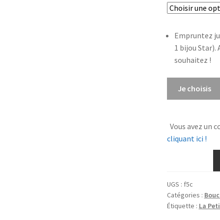
Empruntez ju
1 bijou Star).
souhaitez !
quantité
Je choisis
de
Boucles
d'oreilles
Vous avez un c
Totem
cliquant ici !
dormeuses
UGS :
f5c
Catégories :
Boucl
Étiquette :
La Pet