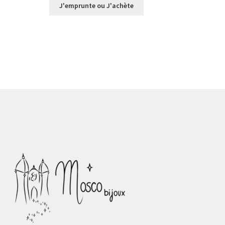
prix :
J'emprunte ou J'achète
€0,00
à
€30,00