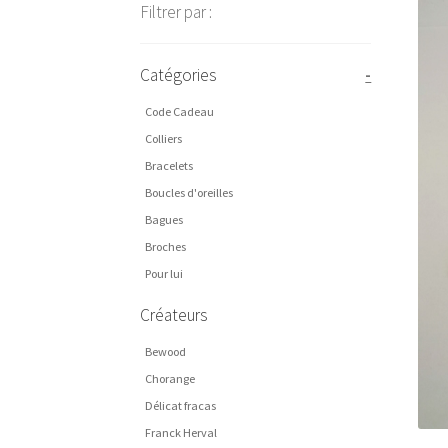
Filtrer par :
Catégories
-
Code Cadeau
Colliers
Bracelets
Boucles d'oreilles
Bagues
Broches
Pour lui
Créateurs
Bewood
Chorange
Délicat fracas
Franck Herval