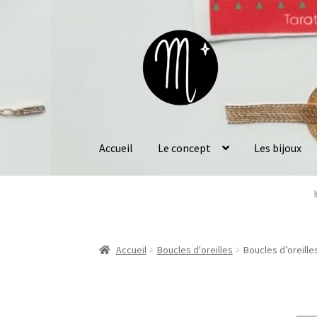
Aller
Aller
à
au
la
contenu
navigation
Accueil
Le concept
Les bijoux
Accueil
Boucles d'oreilles
Boucles d’oreill