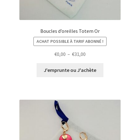
Boucles d’oreilles Totem Or
ACHAT POSSIBLE À TARIF ABONNÉ !
Plage
€
0,00
–
€
31,00
de
prix :
J'emprunte ou J'achète
€0,00
à
€31,00