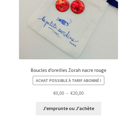
Boucles d’oreilles Zorah nacre rouge
ACHAT POSSIBLE À TARIF ABONNÉ !
Plage
€
0,00
–
€
20,00
de
prix :
J'emprunte ou J'achète
€0,00
à
€20,00