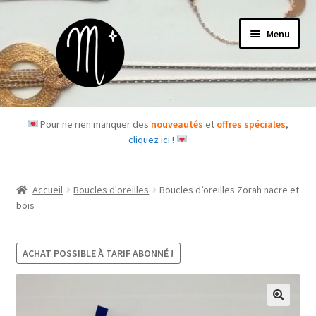
Aller
Aller
Menu
à
au
la
contenu
navigation
Accueil
Pour ne rien manquer des
nouveautés
et
offres spéciales
,
cliquez ici !
Le concept
Des questions ?
Accueil
Boucles d'oreilles
Boucles d’oreilles Zorah nacre et
bois
Ouvrir
Les bijoux
le
menu
ACHAT POSSIBLE À TARIF ABONNÉ !
Les box
enfant
Je m’abonne