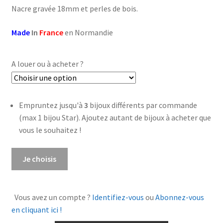
Nacre gravée 18mm et perles de bois.
à
€31,00
Made
In
France
en Normandie
A louer ou à acheter ?
Empruntez jusqu'à
3
bijoux différents par commande
(max 1 bijou Star). Ajoutez autant de bijoux à acheter que
vous le souhaitez !
quantité
Je choisis
de
Boucles
d'oreilles
Vous avez un compte ?
Identifiez-vous
ou
Abonnez-vous
Zorah
en cliquant ici !
nacre