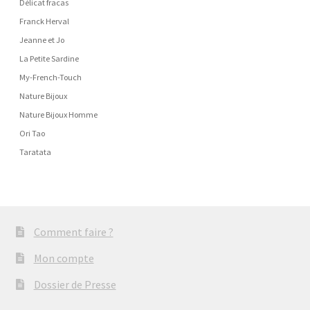
Délicat fracas
Franck Herval
Jeanne et Jo
La Petite Sardine
My-French-Touch
Nature Bijoux
Nature Bijoux Homme
Ori Tao
Taratata
Comment faire ?
Mon compte
Dossier de Presse