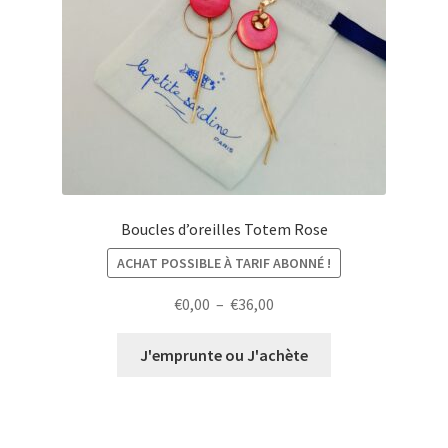
Boucles d’oreilles Totem Rose
ACHAT POSSIBLE À TARIF ABONNÉ !
Plage
€
0,00
–
€
36,00
de
prix :
J'emprunte ou J'achète
€0,00
à
€36,00