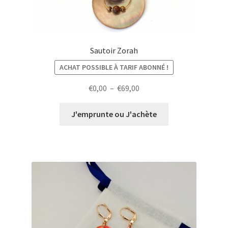
Sautoir Zorah
ACHAT POSSIBLE À TARIF ABONNÉ !
Plage
€
0,00
–
€
69,00
de
prix :
J'emprunte ou J'achète
€0,00
à
€69,00