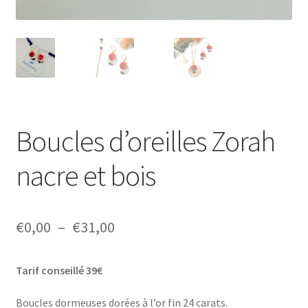
Boucles d’oreilles Zorah
nacre et bois
Plage
€
0,00
–
€
31,00
de
Tarif conseillé 39€
prix :
€0,00
Boucles dormeuses dorées à l’or fin 24 carats.