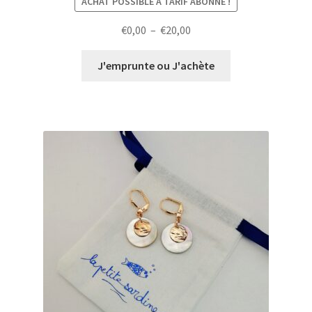
ACHAT POSSIBLE À TARIF ABONNÉ !
Plage
€
0,00
–
€
20,00
de
prix :
J'emprunte ou J'achète
€0,00
à
€20,00