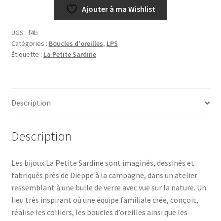
et
Ajouter à ma Wishlist
bois
UGS :
f4b
Catégories :
Boucles d'oreilles
,
LPS
Étiquette :
La Petite Sardine
Description
Description
Les bijoux La Petite Sardine sont imaginés, dessinés et
fabriqués près de Dieppe à la campagne, dans un atelier
ressemblant à une bulle de verre avec vue sur la nature. Un
lieu très inspirant où une équipe familiale crée, conçoit,
réalise les colliers, les boucles d’oreilles ainsi que les