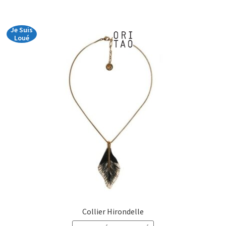
à
€39,00
Je Suis
Loué
Collier Hirondelle