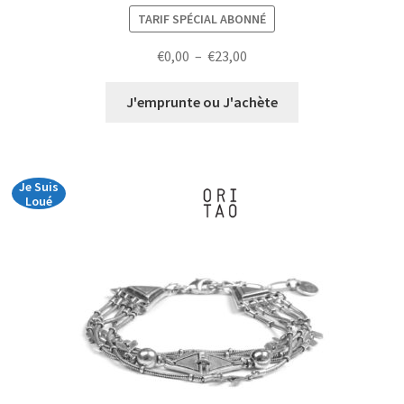
TARIF SPÉCIAL ABONNÉ
Plage
€
0,00
–
€
23,00
de
prix :
J'emprunte ou J'achète
€0,00
à
€23,00
Je Suis
Loué