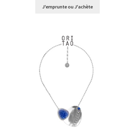
prix :
J'emprunte ou J'achète
€0,00
à
€31,00