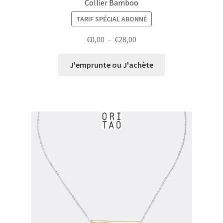
Collier Bamboo
TARIF SPÉCIAL ABONNÉ
Plage
€
0,00
–
€
28,00
de
prix :
J'emprunte ou J'achète
€0,00
à
€28,00