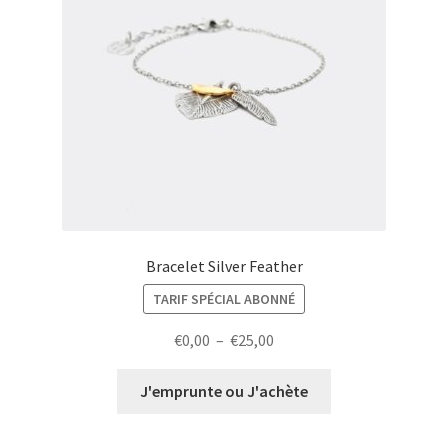
Bracelet Silver Feather
TARIF SPÉCIAL ABONNÉ
Plage
€
0,00
–
€
25,00
de
prix :
J'emprunte ou J'achète
€0,00
à