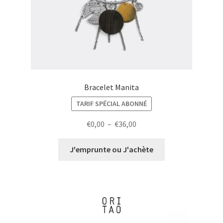
Bracelet Manita
TARIF SPÉCIAL ABONNÉ
Plage
€
0,00
–
€
36,00
de
prix :
J'emprunte ou J'achète
€0,00
à
€36,00