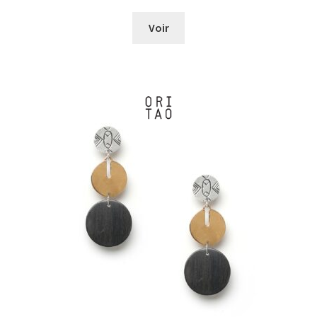
de
prix :
Voir
€0,00
à
€44,00