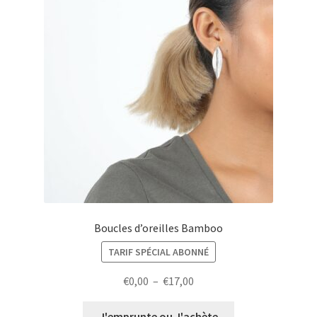
Boucles d’oreilles Bamboo
TARIF SPÉCIAL ABONNÉ
Plage
€
0,00
–
€
17,00
de
prix :
J'emprunte ou J'achète