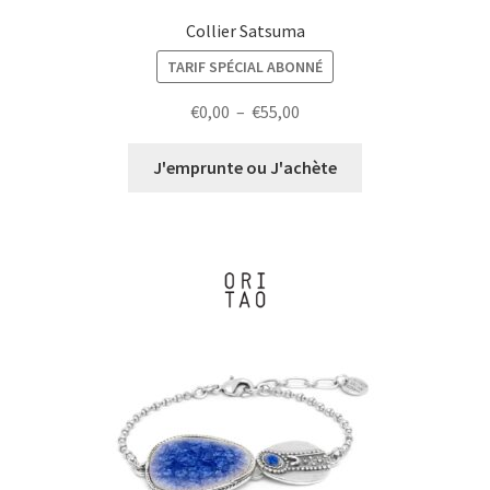
Collier Satsuma
TARIF SPÉCIAL ABONNÉ
Plage
€
0,00
–
€
55,00
de
prix :
J'emprunte ou J'achète
€0,00
à
€55,00