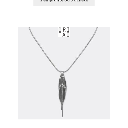
€0,00
à
€17,00