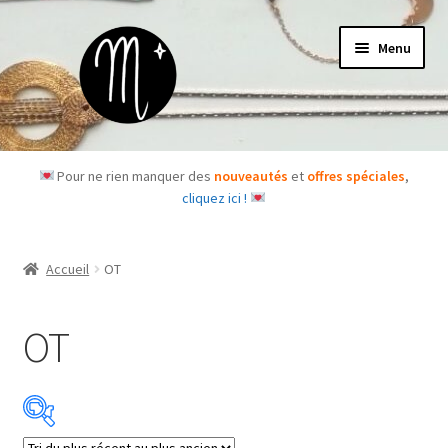
Aller
Aller
Menu
à
au
la
contenu
navigation
Accueil
Pour ne rien manquer des
nouveautés
et
offres spéciales
,
cliquez ici !
Le concept
Des questions ?
Accueil
OT
Ouvrir
Les bijoux
le
OT
menu
Les box
enfant
Je m’abonne