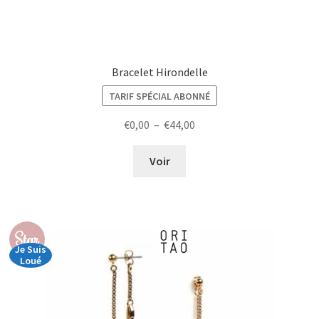
Bracelet Hirondelle
TARIF SPÉCIAL ABONNÉ
Plage
€
0,00
–
€
44,00
de
prix :
Voir
€0,00
à
€44,00
Star
Je Suis
Loué