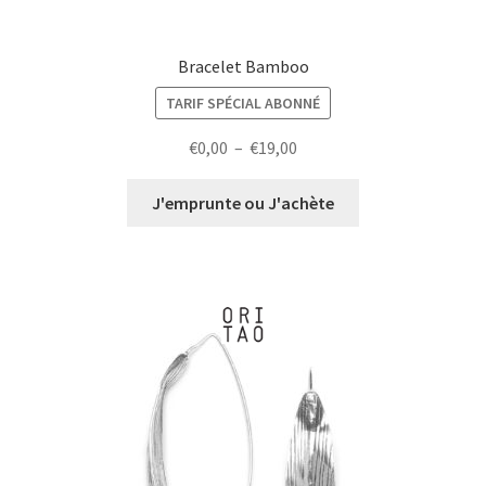
Bracelet Bamboo
TARIF SPÉCIAL ABONNÉ
Plage
€
0,00
–
€
19,00
de
prix :
J'emprunte ou J'achète
€0,00
à
€19,00