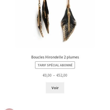
Boucles Hirondelle 2 plumes
TARIF SPÉCIAL ABONNÉ
Plage
€
0,00
–
€
52,00
de
prix :
Voir
€0,00
à
€52,00