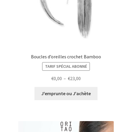
Boucles d’oreilles crochet Bamboo
TARIF SPÉCIAL ABONNÉ
Plage
€
0,00
–
€
23,00
de
prix :
J'emprunte ou J'achète
€0,00
à
€23,00