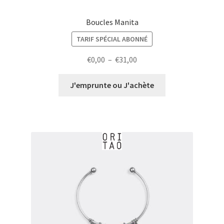
Boucles Manita
TARIF SPÉCIAL ABONNÉ
Plage
€
0,00
–
€
31,00
de
prix :
J'emprunte ou J'achète
€0,00
à
€31,00