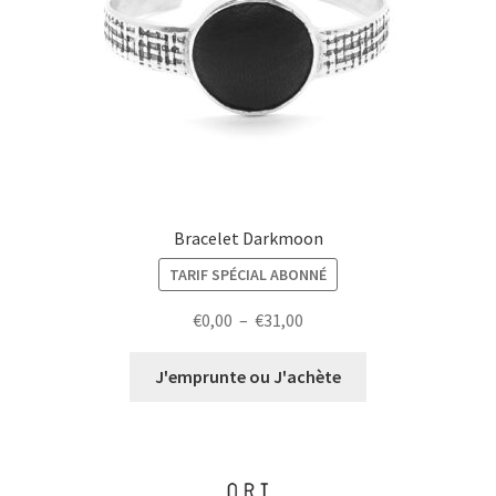
Bracelet Darkmoon
TARIF SPÉCIAL ABONNÉ
Plage
€
0,00
–
€
31,00
de
prix :
J'emprunte ou J'achète
€0,00
à
€31,00