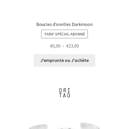
Boucles d’oreilles Darkmoon
TARIF SPÉCIAL ABONNÉ
Plage
€
0,00
–
€
23,00
de
prix :
J'emprunte ou J'achète
€0,00
à
€23,00