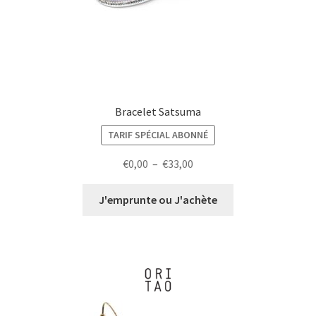
Bracelet Satsuma
TARIF SPÉCIAL ABONNÉ
Plage
€
0,00
–
€
33,00
de
prix :
J'emprunte ou J'achète
€0,00
à
€33,00