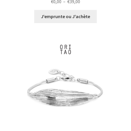
Plage
€
0,00
–
€
39,00
de
prix :
J'emprunte ou J'achète
€0,00
à
€39,00