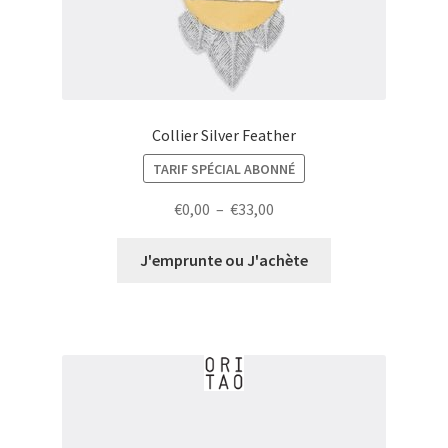
Collier Silver Feather
TARIF SPÉCIAL ABONNÉ
Plage
€
0,00
–
€
33,00
de
prix :
J'emprunte ou J'achète
€0,00
à
€33,00