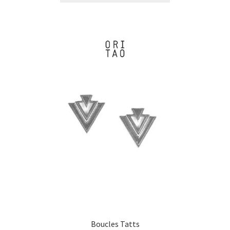
€0,00
à
€28,00
Boucles Tatts