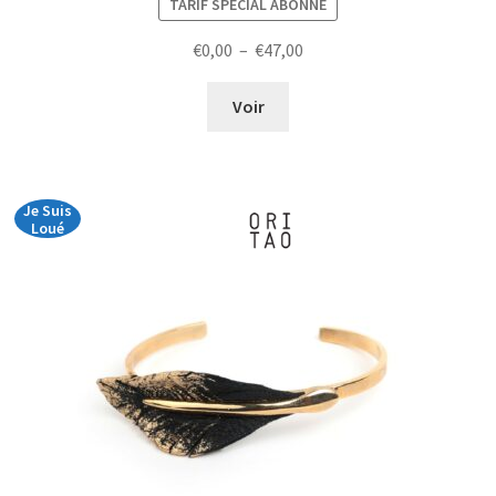
TARIF SPÉCIAL ABONNÉ
Plage
€
0,00
–
€
47,00
de
prix :
Voir
€0,00
à
€47,00
Je Suis
Loué