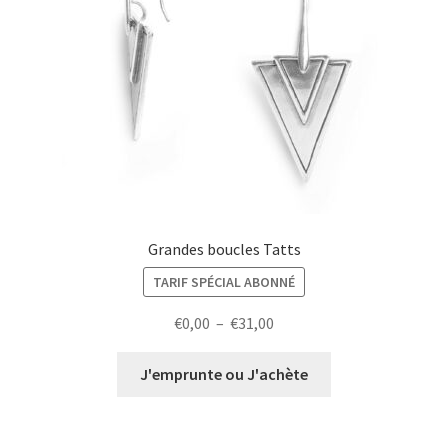
Grandes boucles Tatts
TARIF SPÉCIAL ABONNÉ
Plage
€
0,00
–
€
31,00
de
prix :
J'emprunte ou J'achète
€0,00
à
€31,00