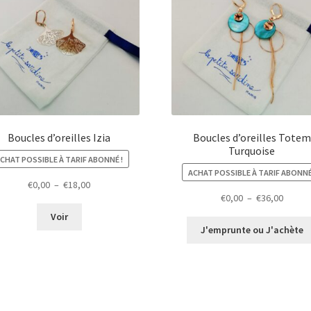
Boucles d’oreilles Izia
Boucles d’oreilles Totem
Turquoise
CHAT POSSIBLE À TARIF ABONNÉ !
ACHAT POSSIBLE À TARIF ABONNÉ
Plage
€
0,00
–
€
18,00
Plage
€
0,00
–
€
36,00
de
de
prix :
Voir
prix :
€0,00
J'emprunte ou J'achète
€0,00
à
à
€18,00
€36,00