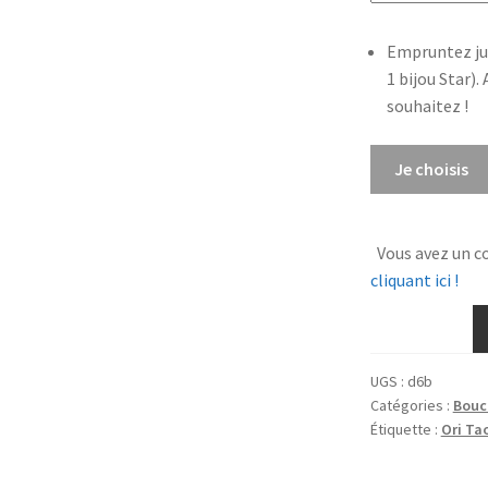
Empruntez ju
1 bijou Star).
souhaitez !
quantité
Je choisis
de
Boucles
d'oreilles
Vous avez un c
Silver
cliquant ici !
Feather
UGS :
d6b
Catégories :
Boucl
Étiquette :
Ori Ta