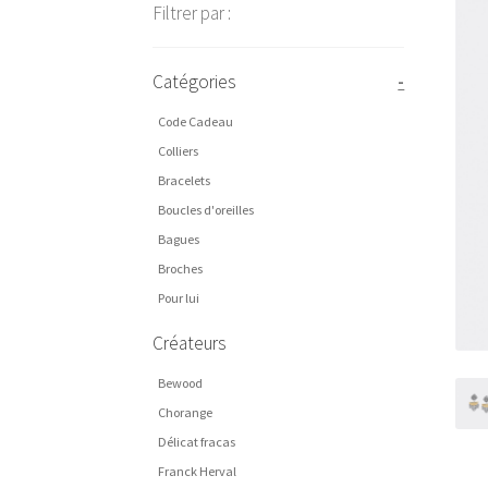
Filtrer par :
Catégories
-
Code Cadeau
Colliers
Bracelets
Boucles d'oreilles
Bagues
Broches
Pour lui
Créateurs
Bewood
Chorange
Délicat fracas
Franck Herval