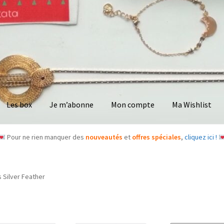
Les box
Je m’abonne
Mon compte
Ma Wishlist
Pour ne rien manquer des
nouveautés
et
offres spéciales
,
cliquez ici !
s Silver Feather