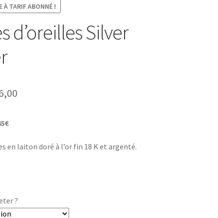
 À TARIF ABONNÉ !
 d’oreilles Silver
r
Plage
6,00
de
45€
prix :
€0,00
es en laiton doré à l’or fin 18 K et argenté.
à
€36,00
eter ?