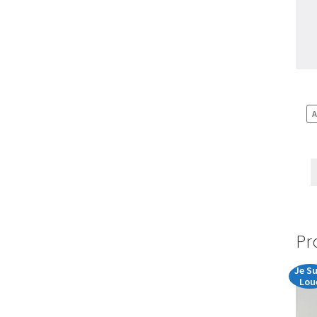
A
Pr
Je Su
Lou