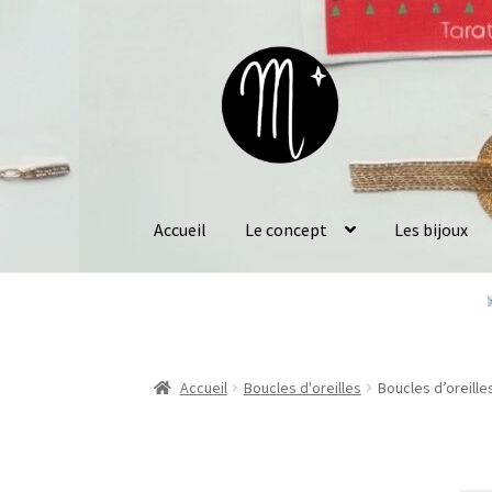
Aller
Aller
à
au
la
contenu
navigation
Accueil
Le concept
Les bijoux
Accueil
Boucles d'oreilles
Boucles d’oreille