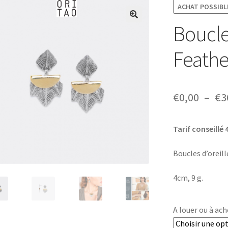
ACHAT POSSIBLE
Boucles
Feathe
€
0,00
–
€
3
Tarif conseillé 
Boucles d’oreill
4cm, 9 g.
A louer ou à ach