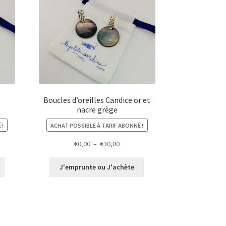
Boucles d’oreilles Candice or et
nacre grège
 !
ACHAT POSSIBLE À TARIF ABONNÉ !
Plage
€
0,00
–
€
30,00
de
prix :
J'emprunte ou J'achète
€0,00
à
€30,00