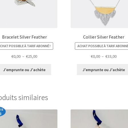
Bracelet Silver Feather
Collier Silver Feather
CHAT POSSIBLE À TARIF ABONNÉ !
ACHAT POSSIBLE À TARIF ABONNÉ
Plage
Plage
€
0,00
–
€
25,00
€
0,00
–
€
33,00
de
de
prix :
prix :
J'emprunte ou J'achète
J'emprunte ou J'achète
€0,00
€0,00
à
à
€25,00
€33,00
oduits similaires
is
é