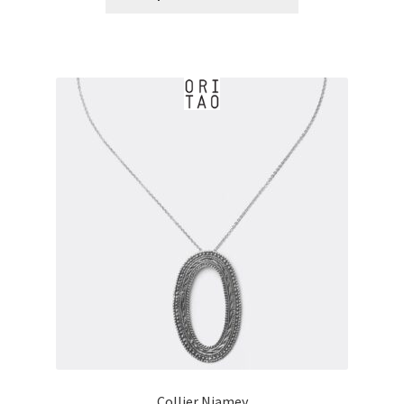
€0,00
à
€55,00
Collier Niamey