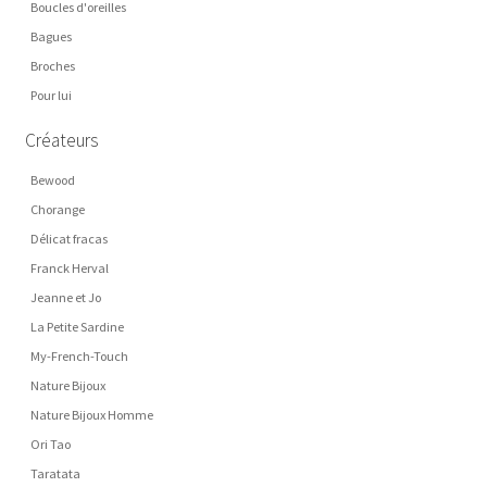
Boucles d'oreilles
Bagues
Broches
Pour lui
Créateurs
Bewood
Chorange
Délicat fracas
Franck Herval
Jeanne et Jo
La Petite Sardine
My-French-Touch
Nature Bijoux
Nature Bijoux Homme
Ori Tao
Taratata