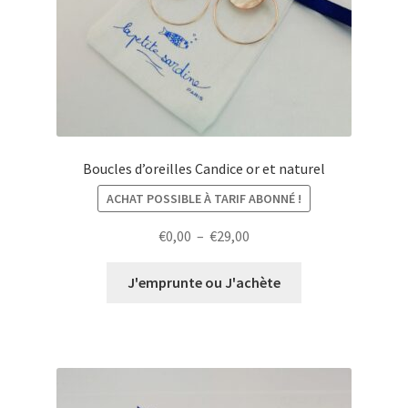
Boucles d’oreilles Candice or et naturel
ACHAT POSSIBLE À TARIF ABONNÉ !
Plage
€
0,00
–
€
29,00
de
prix :
J'emprunte ou J'achète
€0,00
à
€29,00