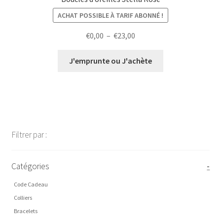
ACHAT POSSIBLE À TARIF ABONNÉ !
Plage
€
0,00
–
€
23,00
de
prix :
J'emprunte ou J'achète
€0,00
à
€23,00
Filtrer par :
Catégories
-
Code Cadeau
Colliers
Bracelets