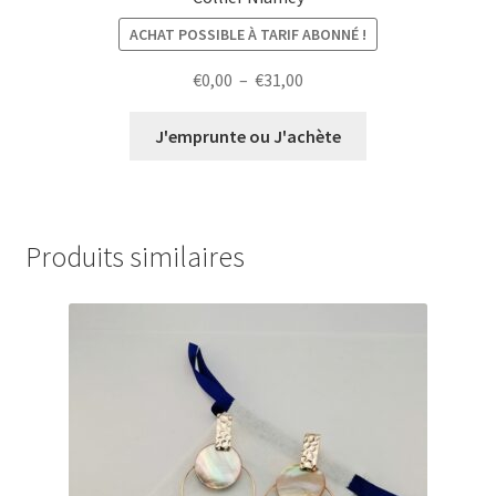
ACHAT POSSIBLE À TARIF ABONNÉ !
Plage
€
0,00
–
€
31,00
de
prix :
J'emprunte ou J'achète
€0,00
à
€31,00
Produits similaires