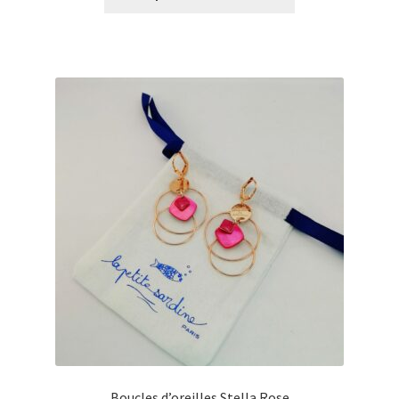
€0,00
à
€30,00
Boucles d’oreilles Stella Rose