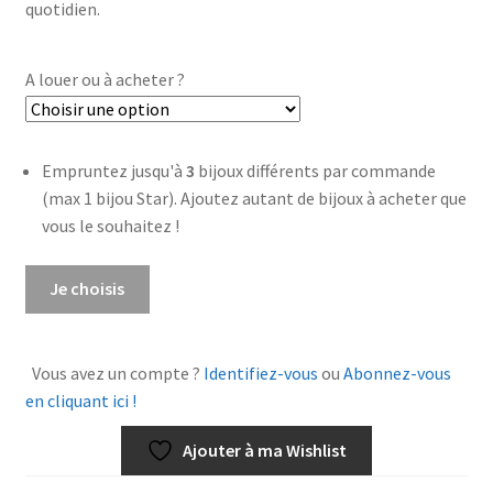
quotidien.
A louer ou à acheter ?
Empruntez jusqu'à
3
bijoux différents par commande
(max 1 bijou Star). Ajoutez autant de bijoux à acheter que
vous le souhaitez !
quantité
Je choisis
de
Boucles
d'oreilles
Vous avez un compte ?
Identifiez-vous
ou
Abonnez-vous
Niamey
en cliquant ici !
Ajouter à ma Wishlist