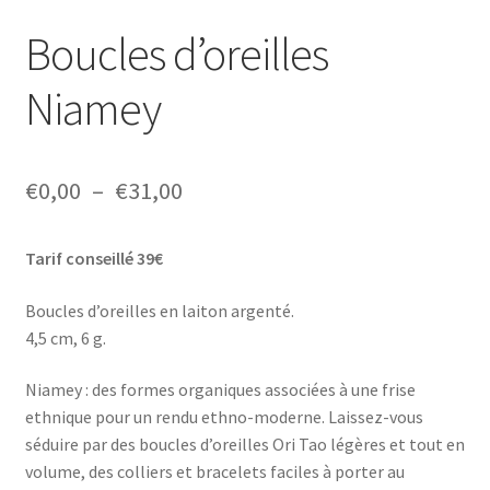
Boucles d’oreilles
Niamey
Plage
€
0,00
–
€
31,00
de
Tarif conseillé 39€
prix :
€0,00
Boucles d’oreilles en laiton argenté.
4,5 cm, 6 g.
à
€31,00
Niamey : des formes organiques associées à une frise
ethnique pour un rendu ethno-moderne. Laissez-vous
séduire par des boucles d’oreilles Ori Tao légères et tout en
volume, des colliers et bracelets faciles à porter au