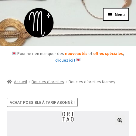
Aller
Aller
Menu
à
au
la
contenu
navigation
Accueil
Pour ne rien manquer des
nouveautés
et
offres spéciales
,
cliquez ici !
Le concept
Des questions ?
Accueil
Boucles d'oreilles
Boucles d’oreilles Niamey
Ouvrir
Les bijoux
le
ACHAT POSSIBLE À TARIF ABONNÉ !
menu
Les box
enfant
Je m’abonne