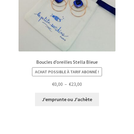
Boucles d’oreilles Stella Bleue
ACHAT POSSIBLE À TARIF ABONNÉ !
Plage
€
0,00
–
€
23,00
de
prix :
J'emprunte ou J'achète
€0,00
à
€23,00