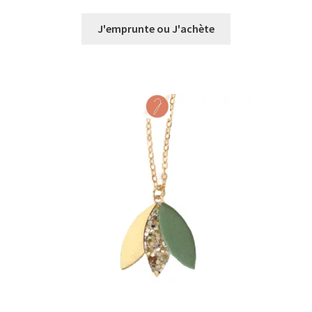
de
prix :
J'emprunte ou J'achète
€0,00
à
€22,00