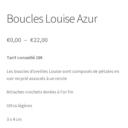
Boucles Louise Azur
Plage
€
0,00
–
€
22,00
de
Tarif conseillé 28€
prix :
€0,00
Les boucles d’oreilles Louise sont composés de pétales en
cuir recyclé associés à un cercle
à
€22,00
Attaches crochets dorées à l’or fin
Ultra légères
3 x 4 cm