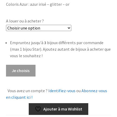
Coloris Azur : azur irisé – glitter – or
A louer ou à acheter ?
Empruntez jusqu'à
3
bijoux différents par commande
(max 1 bijou Star). Ajoutez autant de bijoux à acheter que
vous le souhaitez !
quantité
Je choisis
de
Boucles
Louise
Vous avez un compte ?
Identifiez-vous
ou
Abonnez-vous
Azur
en cliquant ici !
Ajouter à ma Wishlist