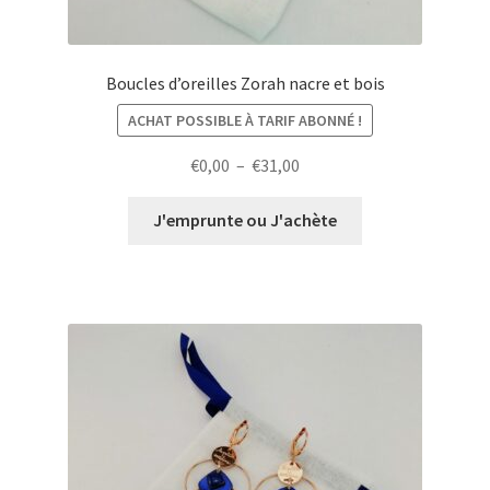
Boucles d’oreilles Zorah nacre et bois
ACHAT POSSIBLE À TARIF ABONNÉ !
Plage
€
0,00
–
€
31,00
de
prix :
J'emprunte ou J'achète
€0,00
à
€31,00