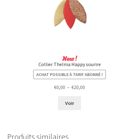
New !
Collier Thelma Happy sourire
ACHAT POSSIBLE À TARIF ABONNÉ !
Plage
€
0,00
–
€
20,00
de
prix :
Voir
€0,00
à
€20,00
Produits similaires