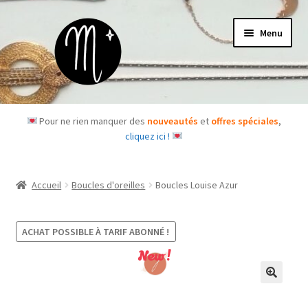
Aller
Aller
Menu
à
au
la
contenu
navigation
Accueil
Pour ne rien manquer des
nouveautés
et
offres spéciales
,
cliquez ici !
Le concept
Des questions ?
Accueil
Boucles d'oreilles
Boucles Louise Azur
Ouvrir
Les bijoux
le
ACHAT POSSIBLE À TARIF ABONNÉ !
menu
Les box
New !
enfant
Je m’abonne