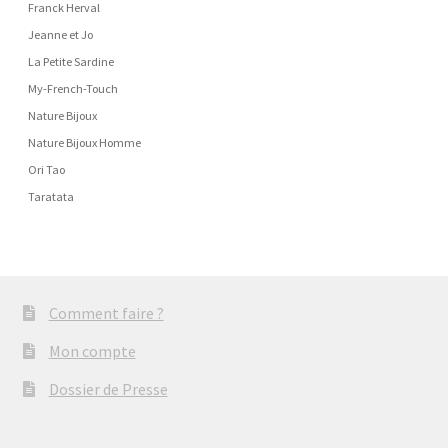
Franck Herval
Jeanne et Jo
La Petite Sardine
My-French-Touch
Nature Bijoux
Nature Bijoux Homme
Ori Tao
Taratata
Comment faire ?
Mon compte
Dossier de Presse