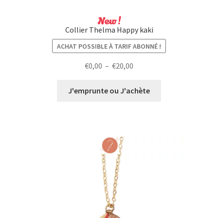
New !
Collier Thelma Happy kaki
ACHAT POSSIBLE À TARIF ABONNÉ !
Plage
€
0,00
–
€
20,00
de
prix :
J'emprunte ou J'achète
€0,00
à
€20,00