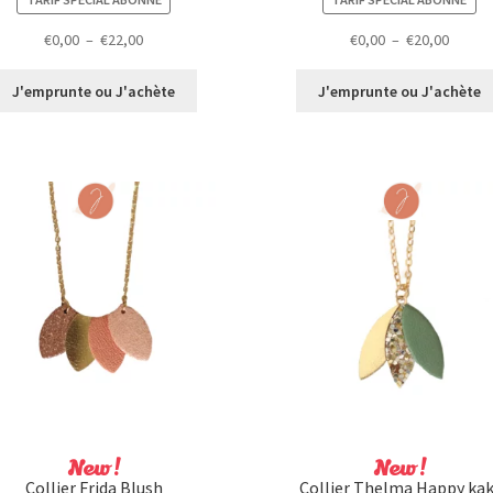
Plage
Plage
€
0,00
–
€
22,00
€
0,00
–
€
20,00
de
de
prix :
prix :
J'emprunte ou J'achète
J'emprunte ou J'achète
€0,00
€0,00
à
à
€22,00
€20,00
New !
New !
Collier Frida Blush
Collier Thelma Happy kak