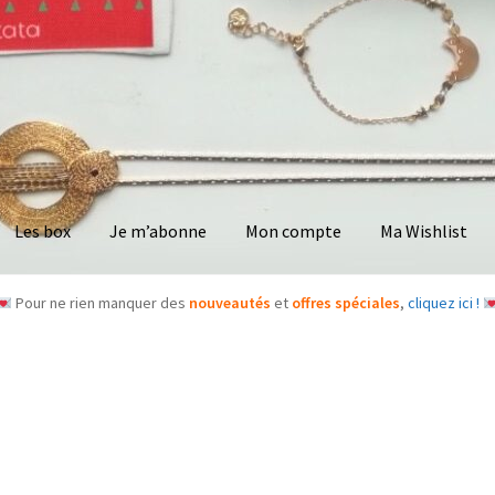
Les box
Je m’abonne
Mon compte
Ma Wishlist
Pour ne rien manquer des
nouveautés
et
offres spéciales
,
cliquez ici !