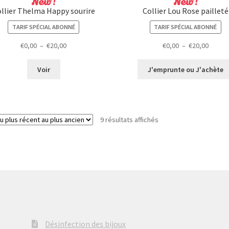
New !
New !
llier Thelma Happy sourire
Collier Lou Rose pailleté
TARIF SPÉCIAL ABONNÉ
TARIF SPÉCIAL ABONNÉ
Plage
Plage
€
0,00
–
€
20,00
€
0,00
–
€
20,00
de
de
prix :
prix :
Voir
J'emprunte ou J'achète
€0,00
€0,00
à
à
€20,00
€20,00
Trié
9 résultats affichés
du
plus
récent
au
plus
ancien
Désinfection des bijoux