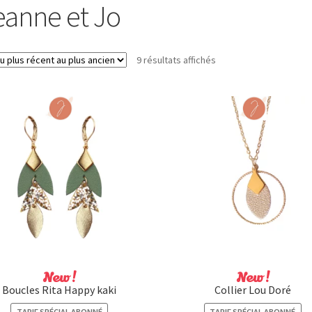
eanne et Jo
Trié
9 résultats affichés
du
plus
récent
au
plus
ancien
New !
New !
Boucles Rita Happy kaki
Collier Lou Doré
TARIF SPÉCIAL ABONNÉ
TARIF SPÉCIAL ABONNÉ