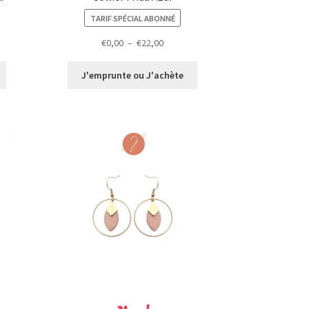
TARIF SPÉCIAL ABONNÉ
Plage
€
0,00
–
€
22,00
de
prix :
J'emprunte ou J'achète
€0,00
à
€22,00