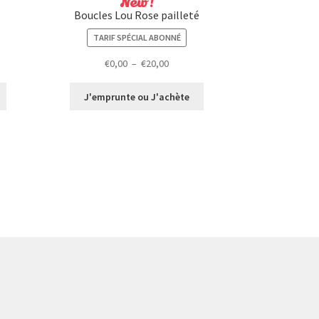
New !
Boucles Lou Rose pailleté
TARIF SPÉCIAL ABONNÉ
Plage
€
0,00
–
€
20,00
de
prix :
J'emprunte ou J'achète
€0,00
à
€20,00