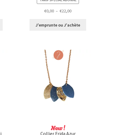
Plage
€
0,00
–
€
22,00
de
prix :
J'emprunte ou J'achète
€0,00
à
€22,00
New !
i
Collier Frida Azur