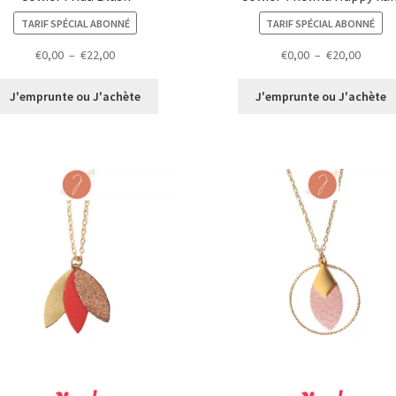
TARIF SPÉCIAL ABONNÉ
TARIF SPÉCIAL ABONNÉ
Plage
Plage
€
0,00
–
€
22,00
€
0,00
–
€
20,00
de
de
prix :
prix :
J'emprunte ou J'achète
J'emprunte ou J'achète
€0,00
€0,00
à
à
€22,00
€20,00