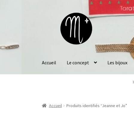
Aller
Aller
à
au
la
contenu
navigation
Accueil
Le concept
Les bijoux
Accueil
Produits identifiés “Jeanne et Jo”