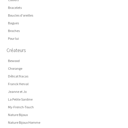
Bracelets
Boucles d'oreilles
Bagues
Broches
Pour lui
Créateurs
Bewood
Chorange
Délicat fracas
Franck Herval
Jeanne et Jo
La Petite Sardine
My-French-Touch
Nature Bijoux
Nature Bijoux Homme