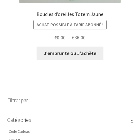
Boucles d’oreilles Totem Jaune
ACHAT POSSIBLE À TARIF ABONNÉ !
Plage
€
0,00
–
€
36,00
de
prix :
J'emprunte ou J'achète
€0,00
à
€36,00
Filtrer par :
Catégories
-
Code Cadeau
Colliers