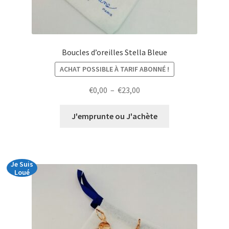
Boucles d’oreilles Stella Bleue
ACHAT POSSIBLE À TARIF ABONNÉ !
Plage
€
0,00
–
€
23,00
de
prix :
J'emprunte ou J'achète
€0,00
à
€23,00
Je Suis
Loué