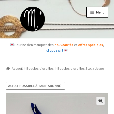
Aller
Aller
Menu
à
au
la
contenu
navigation
Accueil
Pour ne rien manquer des
nouveautés
et
offres spéciales
,
cliquez ici !
Le concept
Des questions ?
Accueil
Boucles d'oreilles
Boucles d’oreilles Stella Jaune
Ouvrir
Les bijoux
le
ACHAT POSSIBLE À TARIF ABONNÉ !
menu
Les box
enfant
Je m’abonne