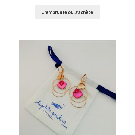
de
prix :
J'emprunte ou J'achète
€0,00
à
€23,00