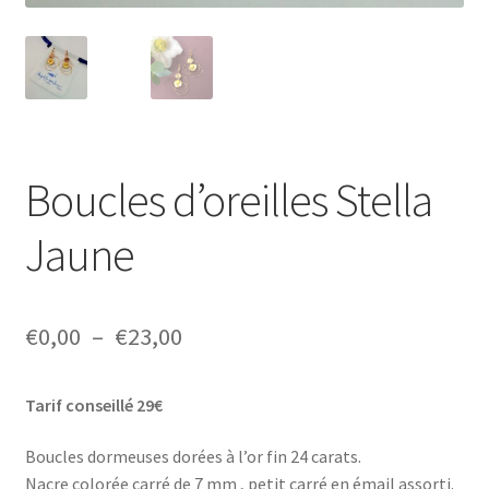
Boucles d’oreilles Stella
Jaune
Plage
€
0,00
–
€
23,00
de
Tarif conseillé 29€
prix :
€0,00
Boucles dormeuses dorées à l’or fin 24 carats.
Nacre colorée carré de 7 mm , petit carré en émail assorti.