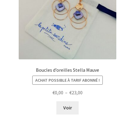
Boucles d’oreilles Stella Mauve
ACHAT POSSIBLE À TARIF ABONNÉ !
Plage
€
0,00
–
€
23,00
de
prix :
Voir
€0,00
à
€23,00