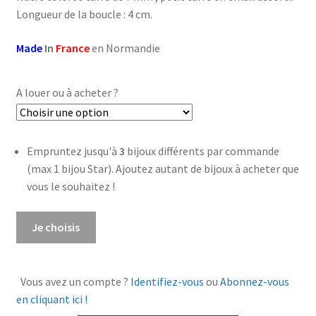
à
Longueur de la boucle : 4 cm.
€23,00
Made
In
France
en Normandie
A louer ou à acheter ?
Empruntez jusqu'à
3
bijoux différents par commande
(max 1 bijou Star). Ajoutez autant de bijoux à acheter que
vous le souhaitez !
quantité
Je choisis
de
Boucles
d'oreilles
Vous avez un compte ?
Identifiez-vous
ou
Abonnez-vous
Stella
en cliquant ici !
Jaune