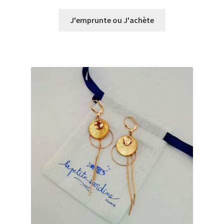
de
prix :
J'emprunte ou J'achète
€0,00
à
€20,00