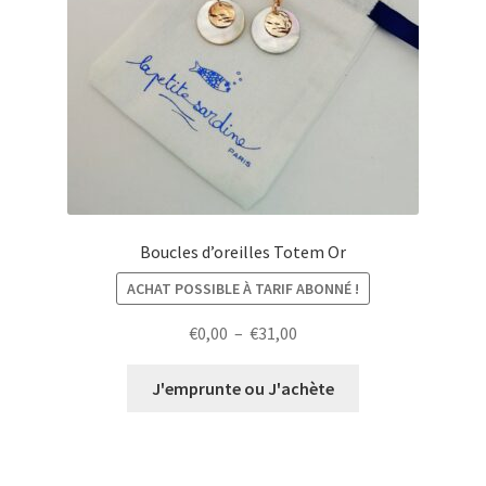
Boucles d’oreilles Totem Or
ACHAT POSSIBLE À TARIF ABONNÉ !
Plage
€
0,00
–
€
31,00
de
prix :
J'emprunte ou J'achète
€0,00
à
€31,00