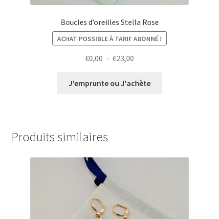
Boucles d’oreilles Stella Rose
ACHAT POSSIBLE À TARIF ABONNÉ !
Plage
€
0,00
–
€
23,00
de
prix :
J'emprunte ou J'achète
€0,00
à
€23,00
Produits similaires