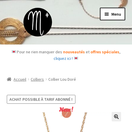
Aller
Aller
Menu
à
au
la
contenu
navigation
Accueil
Pour ne rien manquer des
nouveautés
et
offres spéciales
,
cliquez ici !
Le concept
Des questions ?
Accueil
Colliers
Collier Lou Doré
Ouvrir
Les bijoux
le
ACHAT POSSIBLE À TARIF ABONNÉ !
menu
Les box
New !
enfant
Je m’abonne