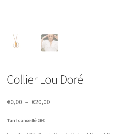
Collier Lou Doré
Plage
€
0,00
–
€
20,00
de
Tarif conseillé 26€
prix :
€0,00