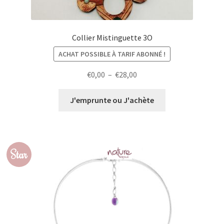
Collier Mistinguette 3O
ACHAT POSSIBLE À TARIF ABONNÉ !
Plage
€
0,00
–
€
28,00
de
prix :
J'emprunte ou J'achète
€0,00
à
€28,00
Star