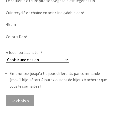
Le collier LOU d’inspiration végétale est léger et fin
à
Cuir recyclé et chaîne en acier inoxydable doré
€20,00
45 cm
Coloris Doré
A louer ou à acheter ?
Empruntez jusqu'à
3
bijoux différents par commande
(max 1 bijou Star). Ajoutez autant de bijoux à acheter que
vous le souhaitez !
quantité
Je choisis
de
Collier