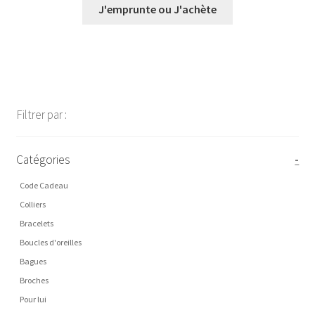
prix :
J'emprunte ou J'achète
€0,00
à
€28,00
Filtrer par :
Catégories
-
Code Cadeau
Colliers
Bracelets
Boucles d'oreilles
Bagues
Broches
Pour lui