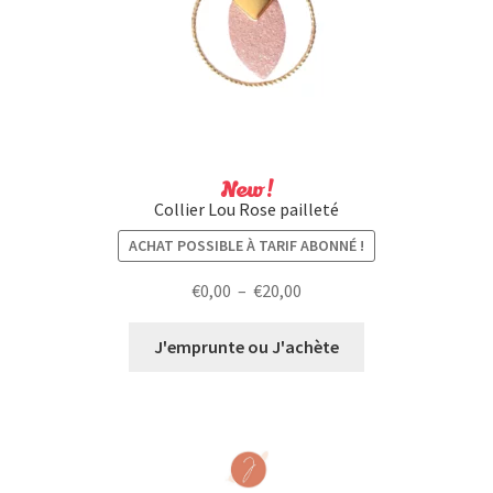
New !
Collier Lou Rose pailleté
ACHAT POSSIBLE À TARIF ABONNÉ !
Plage
€
0,00
–
€
20,00
de
prix :
J'emprunte ou J'achète
€0,00
à
€20,00