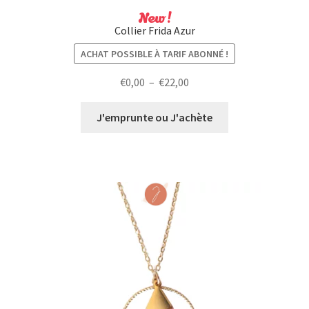
New !
Collier Frida Azur
ACHAT POSSIBLE À TARIF ABONNÉ !
Plage
€
0,00
–
€
22,00
de
prix :
J'emprunte ou J'achète
€0,00
à
€22,00