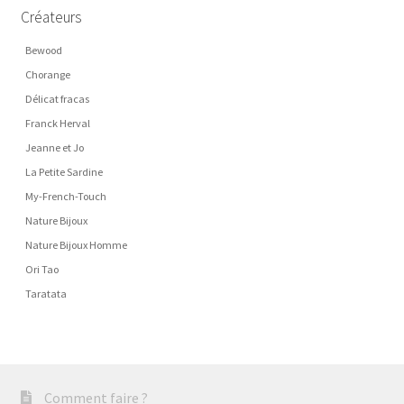
Créateurs
Bewood
Chorange
Délicat fracas
Franck Herval
Jeanne et Jo
La Petite Sardine
My-French-Touch
Nature Bijoux
Nature Bijoux Homme
Ori Tao
Taratata
Comment faire ?