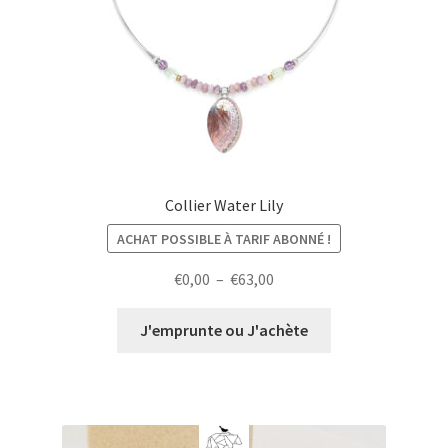
Collier Water Lily
ACHAT POSSIBLE À TARIF ABONNÉ !
Plage
€
0,00
–
€
63,00
de
prix :
J'emprunte ou J'achète
€0,00
à
€63,00