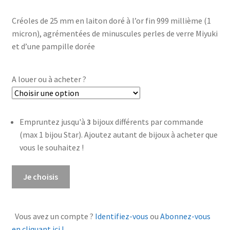
Créoles de 25 mm en laiton doré à l’or fin 999 millième (1
micron), agrémentées de minuscules perles de verre Miyuki
et d’une pampille dorée
A louer ou à acheter ?
Empruntez jusqu'à
3
bijoux différents par commande
(max 1 bijou Star). Ajoutez autant de bijoux à acheter que
vous le souhaitez !
quantité
Je choisis
de
Créoles
Miyuki
Vous avez un compte ?
Identifiez-vous
ou
Abonnez-vous
noir
en cliquant ici !