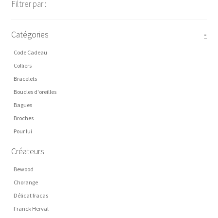
Filtrer par :
Catégories
-
Code Cadeau
Colliers
Bracelets
Boucles d'oreilles
Bagues
Broches
Pour lui
Créateurs
Bewood
Chorange
Délicat fracas
Franck Herval