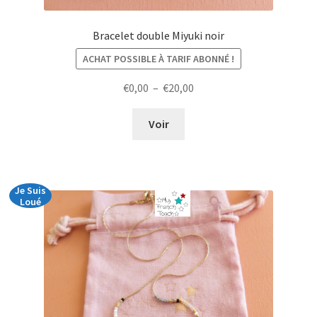
Bracelet double Miyuki noir
ACHAT POSSIBLE À TARIF ABONNÉ !
Plage
€
0,00
–
€
20,00
de
prix :
Voir
€0,00
à
€20,00
Je Suis
Loué