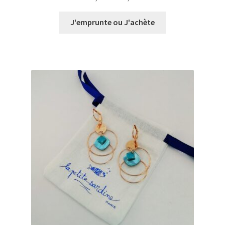
de
prix :
J'emprunte ou J'achète
€0,00
à
€18,00