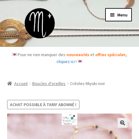
Aller
Aller
Menu
à
au
la
contenu
navigation
Accueil
Pour ne rien manquer des
nouveautés
et
offres spéciales
,
cliquez ici !
Le concept
Des questions ?
Accueil
Boucles d'oreilles
Créoles Miyuki noir
Ouvrir
Les bijoux
le
ACHAT POSSIBLE À TARIF ABONNÉ !
menu
Les box
enfant
Je m’abonne