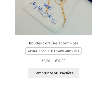
Boucles d’oreilles Totem Rose
ACHAT POSSIBLE À TARIF ABONNÉ !
Plage
€
0,00
–
€
36,00
de
prix :
J'emprunte ou J'achète
€0,00
à
€36,00