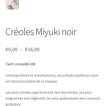
Créoles Miyuki noir
Plage
€
0,00
–
€
16,00
de
Tarif conseillé 20€
prix :
€0,00
Intemporelles et minimalistes, les créoles bohèmes sont
un Incontournable de la marque.
à
€16,00
Les plus timides apprécieront leur discrétion, les plus
exigeantes leur légèreté, les plus audacieuses leur couleurs
acidulées.