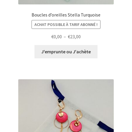
Boucles d’oreilles Stella Turquoise
ACHAT POSSIBLE À TARIF ABONNÉ !
Plage
€
0,00
–
€
23,00
de
prix :
J'emprunte ou J'achète
€0,00
à
€23,00