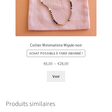
Collier Minimaliste Miyuki noir
ACHAT POSSIBLE À TARIF ABONNÉ !
Plage
€
0,00
–
€
28,00
de
prix :
Voir
€0,00
à
€28,00
Produits similaires