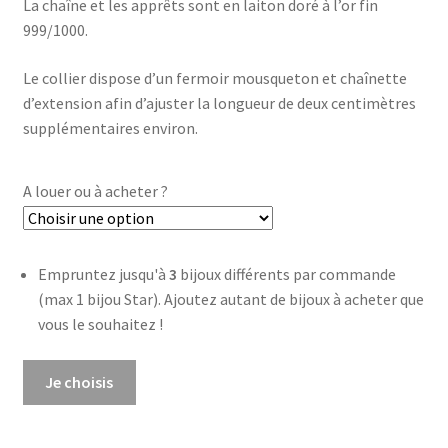
La chaîne et les apprêts sont en laiton doré à l’or fin
999/1000.
Le collier dispose d’un fermoir mousqueton et chaînette
d’extension afin d’ajuster la longueur de deux centimètres
supplémentaires environ.
A louer ou à acheter ?
Empruntez jusqu'à
3
bijoux différents par commande
(max 1 bijou Star). Ajoutez autant de bijoux à acheter que
vous le souhaitez !
quantité
Je choisis
de
Collier
Minimaliste