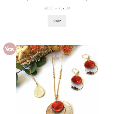
Plage
€
0,00
–
€
57,00
de
prix :
Voir
€0,00
à
€57,00
Star