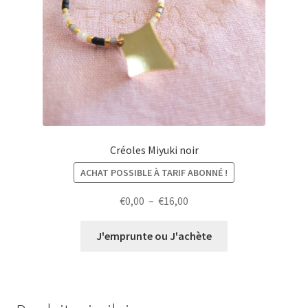
Créoles Miyuki noir
ACHAT POSSIBLE À TARIF ABONNÉ !
Plage
€
0,00
–
€
16,00
de
prix :
J'emprunte ou J'achète
€0,00
à
€16,00