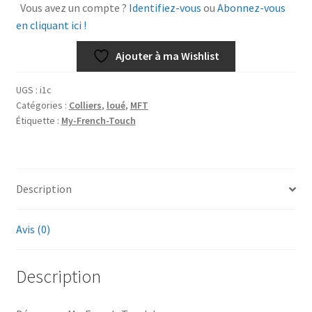
Vous avez un compte ?
Identifiez-vous
ou
Abonnez-vous
Miyuki
en cliquant ici !
noir
Ajouter à ma Wishlist
UGS :
i1c
Catégories :
Colliers
,
loué
,
MFT
Étiquette :
My-French-Touch
Description
Avis (0)
Description