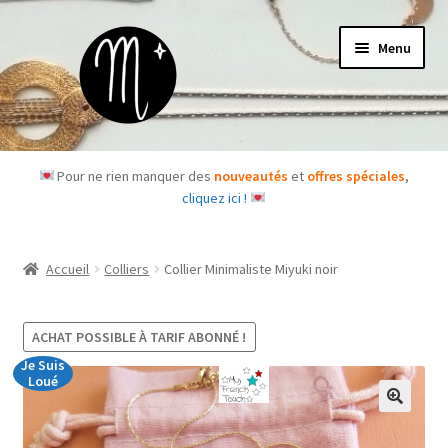
Aller
Aller
Menu
à
au
la
contenu
navigation
Accueil
Pour ne rien manquer des
nouveautés
et
offres spéciales
,
cliquez ici !
Le concept
Des questions ?
Accueil
Colliers
Collier Minimaliste Miyuki noir
Ouvrir
Les bijoux
le
ACHAT POSSIBLE À TARIF ABONNÉ !
menu
Les box
Je Suis
enfant
Loué
Je m’abonne