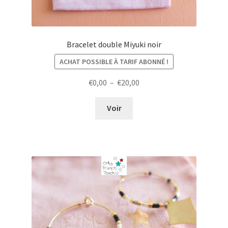
Bracelet double Miyuki noir
ACHAT POSSIBLE À TARIF ABONNÉ !
Plage
€
0,00
–
€
20,00
de
prix :
Voir
€0,00
à
€20,00