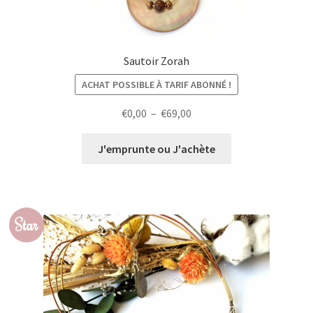
Sautoir Zorah
ACHAT POSSIBLE À TARIF ABONNÉ !
Plage
€
0,00
–
€
69,00
de
prix :
J'emprunte ou J'achète
€0,00
à
€69,00
Star