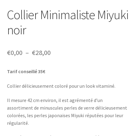
Collier Minimaliste Miyuki
noir
Plage
€
0,00
–
€
28,00
de
Tarif conseillé 35€
prix :
€0,00
Collier délicieusement coloré pour un look vitaminé.
à
Il mesure 42 cm environ, il est agrémenté d’un
€28,00
assortiment de minuscules perles de verre délicieusement
colorées, les perles japonaises Miyuki réputées pour leur
régularité.