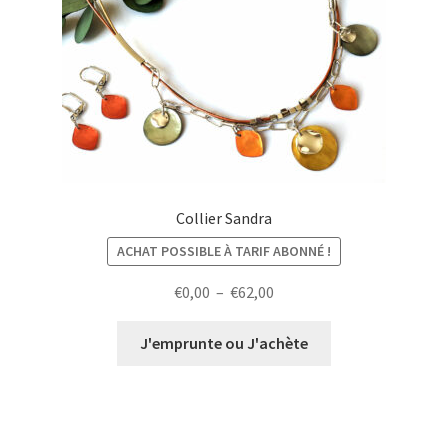
Collier Sandra
ACHAT POSSIBLE À TARIF ABONNÉ !
Plage
€
0,00
–
€
62,00
de
prix :
J'emprunte ou J'achète
€0,00
à
€62,00