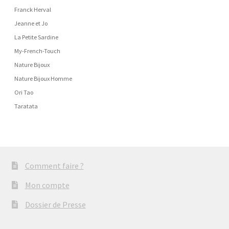
Franck Herval
Jeanne et Jo
La Petite Sardine
My-French-Touch
Nature Bijoux
Nature Bijoux Homme
Ori Tao
Taratata
Comment faire ?
Mon compte
Dossier de Presse