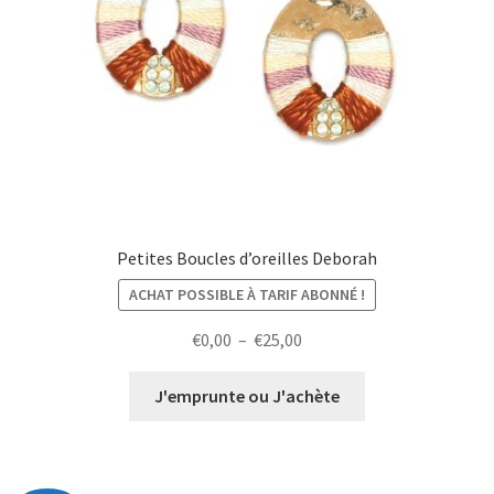
Petites Boucles d’oreilles Deborah
ACHAT POSSIBLE À TARIF ABONNÉ !
Plage
€
0,00
–
€
25,00
de
prix :
J'emprunte ou J'achète
€0,00
à
€25,00