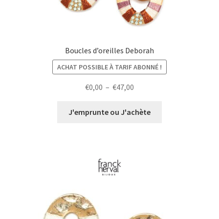
Boucles d’oreilles Deborah
ACHAT POSSIBLE À TARIF ABONNÉ !
Plage
€
0,00
–
€
47,00
de
prix :
J'emprunte ou J'achète
€0,00
à
€47,00