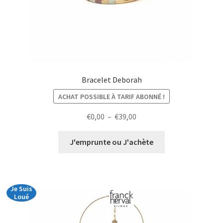
Bracelet Deborah
ACHAT POSSIBLE À TARIF ABONNÉ !
Plage
€
0,00
–
€
39,00
de
prix :
J'emprunte ou J'achète
€0,00
à
€39,00
Je Suis
Loué