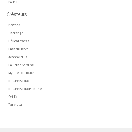
Pour lui
Créateurs
Bewood
Chorange
Délicat fracas
Franck Herval
Jeanne et Jo
La Petite Sardine
My-French-Touch
Nature Bijoux
Nature Bijoux Homme
Ori Tao
Taratata