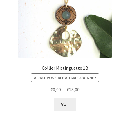
Collier Mistinguette 1B
ACHAT POSSIBLE À TARIF ABONNÉ !
Plage
€
0,00
–
€
28,00
de
prix :
Voir
€0,00
à
€28,00