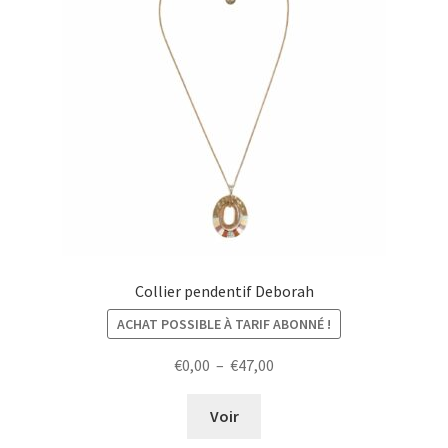
Collier pendentif Deborah
ACHAT POSSIBLE À TARIF ABONNÉ !
Plage
€
0,00
–
€
47,00
de
prix :
Voir
€0,00