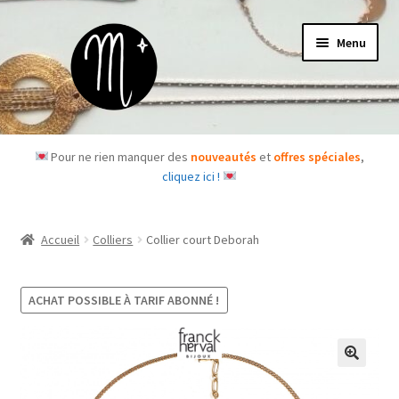
Aller
Aller
Menu
à
au
la
contenu
navigation
Accueil
Pour ne rien manquer des
nouveautés
et
offres spéciales
,
cliquez ici !
Le concept
Des questions ?
Accueil
Colliers
Collier court Deborah
Ouvrir
Les bijoux
le
ACHAT POSSIBLE À TARIF ABONNÉ !
menu
Les box
enfant
Je m’abonne