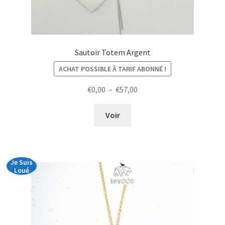
Sautoir Totem Argent
ACHAT POSSIBLE À TARIF ABONNÉ !
Plage
€
0,00
–
€
57,00
de
prix :
Voir
€0,00
à
€57,00
Je Suis
Loué