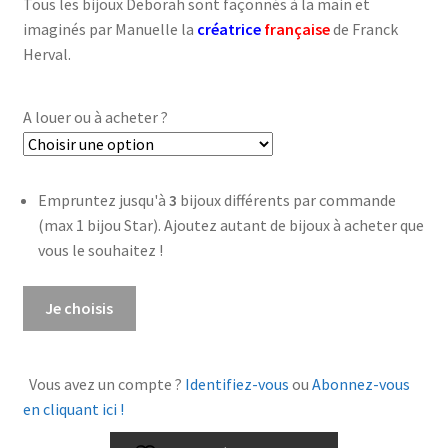
Tous les bijoux Deborah sont façonnés à la main et
imaginés par Manuelle la
créatrice
française
de Franck
Herval.
A louer ou à acheter ?
Empruntez jusqu'à
3
bijoux différents par commande
(max 1 bijou Star). Ajoutez autant de bijoux à acheter que
vous le souhaitez !
quantité
Je choisis
de
Collier
court
Vous avez un compte ?
Identifiez-vous
ou
Abonnez-vous
Deborah
en cliquant ici !