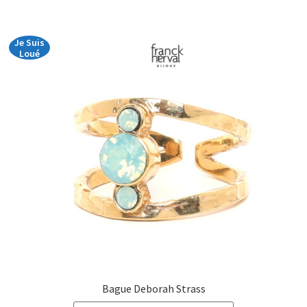
à
€47,00
Je Suis
Loué
Bague Deborah Strass