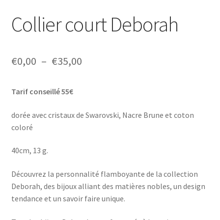
Collier court Deborah
Plage
€
0,00
–
€
35,00
de
Tarif conseillé 55€
prix :
€0,00
dorée avec cristaux de Swarovski, Nacre Brune et coton
coloré
à
€35,00
40cm, 13 g.
Découvrez la personnalité flamboyante de la collection
Deborah, des bijoux alliant des matières nobles, un design
tendance et un savoir faire unique.