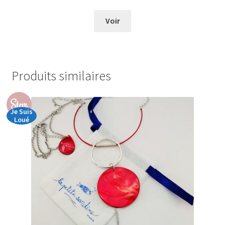
de
prix :
Voir
€0,00
à
€25,00
Produits similaires
Star
Je Suis
Loué