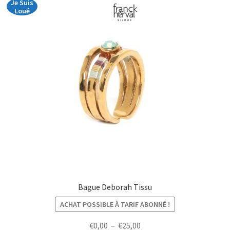
Je Suis
Loué
Bague Deborah Tissu
ACHAT POSSIBLE À TARIF ABONNÉ !
Plage
€
0,00
–
€
25,00