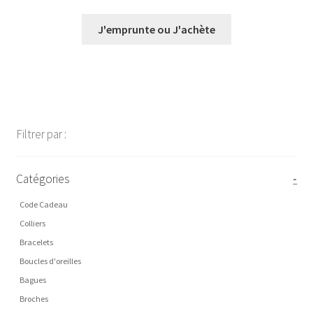
de
prix :
J'emprunte ou J'achète
€0,00
à
€28,00
Filtrer par :
Catégories
-
Code Cadeau
Colliers
Bracelets
Boucles d'oreilles
Bagues
Broches