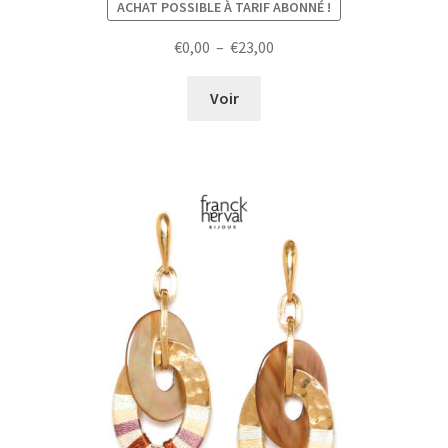
ACHAT POSSIBLE À TARIF ABONNÉ !
Plage
€
0,00
–
€
23,00
de
prix :
Voir
€0,00
à
€23,00