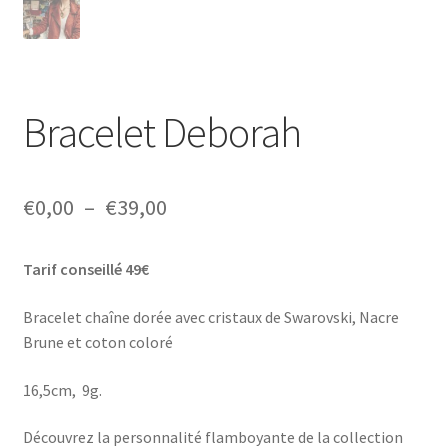
Bracelet Deborah
Plage
€
0,00
–
€
39,00
de
Tarif conseillé 49€
prix :
€0,00
Bracelet chaîne dorée avec cristaux de Swarovski, Nacre
Brune et coton coloré
à
€39,00
16,5cm, 9g.
Découvrez la personnalité flamboyante de la collection