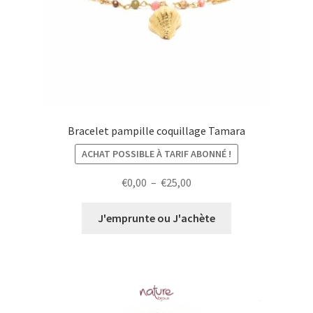
Bracelet pampille coquillage Tamara
ACHAT POSSIBLE À TARIF ABONNÉ !
Plage
€
0,00
–
€
25,00
de
prix :
J'emprunte ou J'achète
€0,00
à
€25,00