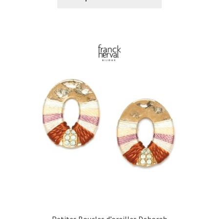
€0,00
à
€47,00
Petites Boucles d’oreilles Deborah