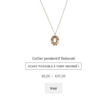
Collier pendentif Deborah
ACHAT POSSIBLE À TARIF ABONNÉ !
Plage
€
0,00
–
€
47,00
de
prix :
Voir
€0,00
à
€47,00