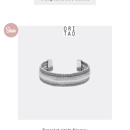
€0,00
à
€31,00
Star
Bracelet rigide Niamey