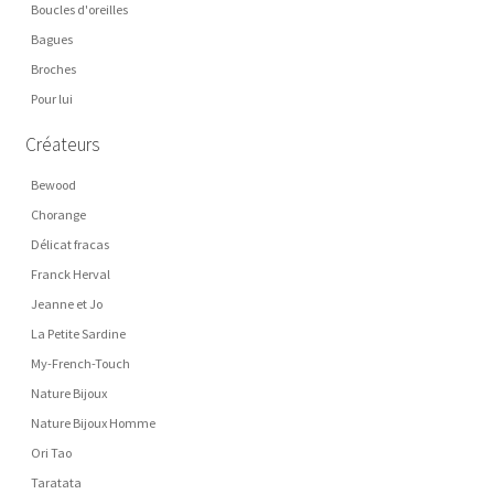
Boucles d'oreilles
Bagues
Broches
Pour lui
Créateurs
Bewood
Chorange
Délicat fracas
Franck Herval
Jeanne et Jo
La Petite Sardine
My-French-Touch
Nature Bijoux
Nature Bijoux Homme
Ori Tao
Taratata