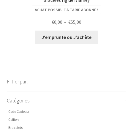
ACHAT POSSIBLE À TARIF ABONNÉ !
Plage
€
0,00
–
€
55,00
de
prix :
J'emprunte ou J'achète
€0,00
à
€55,00
Filtrer par :
Catégories
-
Code Cadeau
Colliers
Bracelets