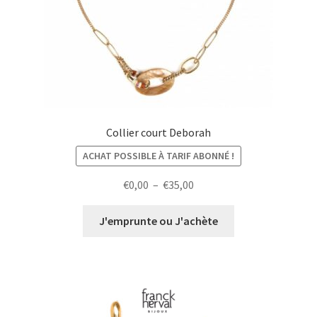
Collier court Deborah
ACHAT POSSIBLE À TARIF ABONNÉ !
Plage
€
0,00
–
€
35,00
de
prix :
J'emprunte ou J'achète
€0,00
à
€35,00