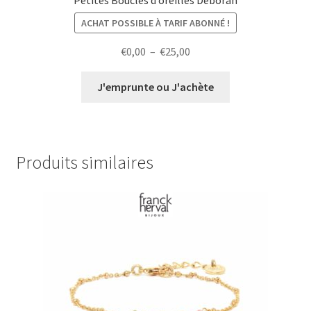
ACHAT POSSIBLE À TARIF ABONNÉ !
Plage
€
0,00
–
€
25,00
de
prix :
J'emprunte ou J'achète
€0,00
à
€25,00
Produits similaires