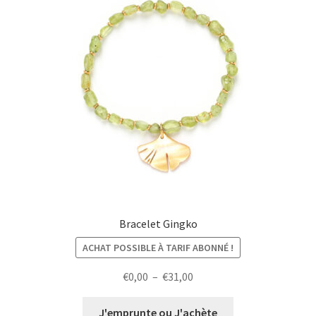
Bracelet Gingko
ACHAT POSSIBLE À TARIF ABONNÉ !
Plage
€
0,00
–
€
31,00
de
prix :
J'emprunte ou J'achète