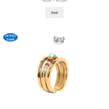
€
0,00
–
€
23,00
de
prix :
Voir
€0,00
à
€23,00
Je Suis
Loué