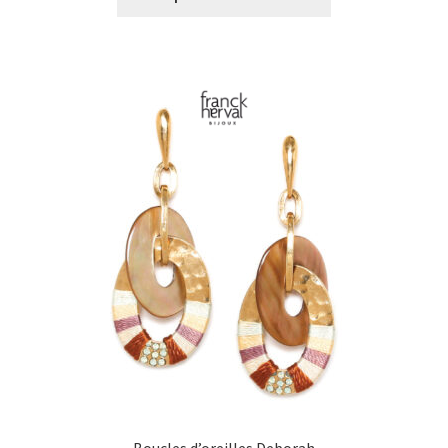
€0,00
à
€39,00
Boucles d’oreilles Deborah