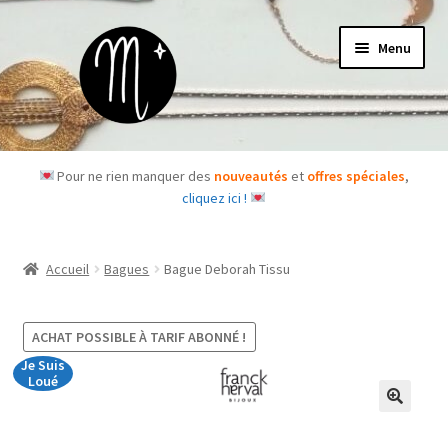
Aller
Aller
Menu
à
au
la
contenu
navigation
Accueil
Pour ne rien manquer des
nouveautés
et
offres spéciales
,
cliquez ici !
Le concept
Des questions ?
Accueil
Bagues
Bague Deborah Tissu
Ouvrir
Les bijoux
le
ACHAT POSSIBLE À TARIF ABONNÉ !
menu
Les box
Je Suis
enfant
Loué
Je m’abonne