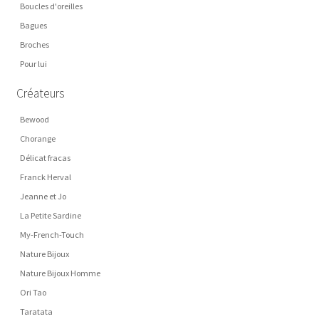
Boucles d'oreilles
Bagues
Broches
Pour lui
Créateurs
Bewood
Chorange
Délicat fracas
Franck Herval
Jeanne et Jo
La Petite Sardine
My-French-Touch
Nature Bijoux
Nature Bijoux Homme
Ori Tao
Taratata