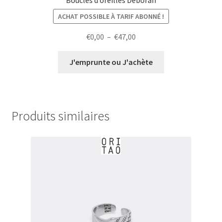
ACHAT POSSIBLE À TARIF ABONNÉ !
Plage
€
0,00
–
€
47,00
de
prix :
J'emprunte ou J'achète
€0,00
à
€47,00
Produits similaires