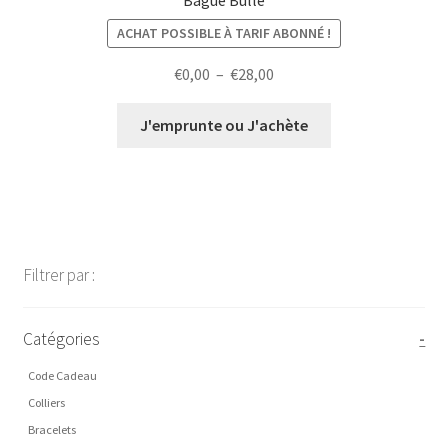
ACHAT POSSIBLE À TARIF ABONNÉ !
Plage
€
0,00
–
€
28,00
de
prix :
J'emprunte ou J'achète
€0,00
à
€28,00
Filtrer par :
Catégories
-
Code Cadeau
Colliers
Bracelets