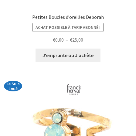
Petites Boucles d’oreilles Deborah
ACHAT POSSIBLE À TARIF ABONNÉ !
Plage
€
0,00
–
€
25,00
de
prix :
J'emprunte ou J'achète
€0,00
à
€25,00
Je Suis
Loué