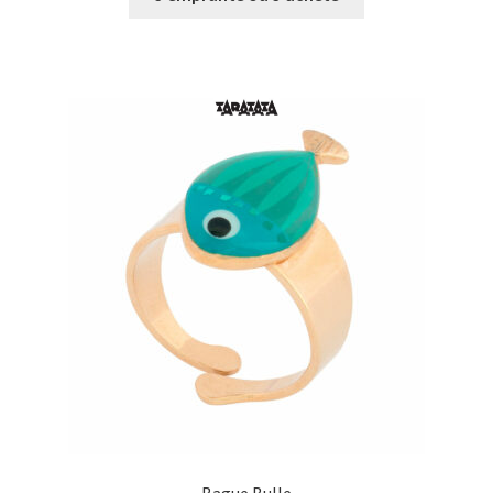
€0,00
à
€15,00
Bague Bulle