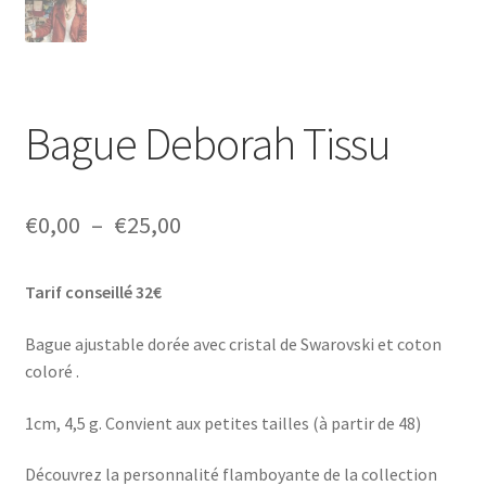
Bague Deborah Tissu
Plage
€
0,00
–
€
25,00
de
Tarif conseillé 32€
prix :
€0,00
Bague ajustable dorée avec cristal de Swarovski et coton
coloré .
à
€25,00
1cm, 4,5 g. Convient aux petites tailles (à partir de 48)
Découvrez la personnalité flamboyante de la collection