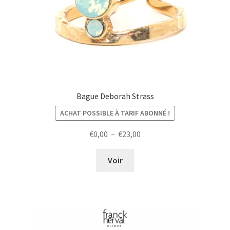
Bague Deborah Strass
ACHAT POSSIBLE À TARIF ABONNÉ !
Plage
€
0,00
–
€
23,00
de
prix :
Voir
€0,00
à
€23,00