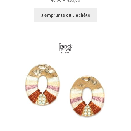
€
0,00
–
€
35,00
de
prix :
J'emprunte ou J'achète
€0,00
à
€35,00