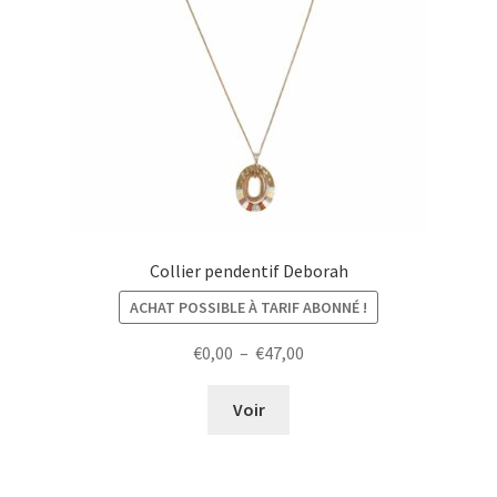
Collier pendentif Deborah
ACHAT POSSIBLE À TARIF ABONNÉ !
Plage
€
0,00
–
€
47,00
de
prix :
Voir
€0,00
à
€47,00