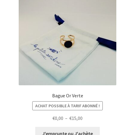
Bague Or Verte
ACHAT POSSIBLE À TARIF ABONNÉ !
Plage
€
0,00
–
€
15,00
de
prix :
J'emprunte ou J'achète