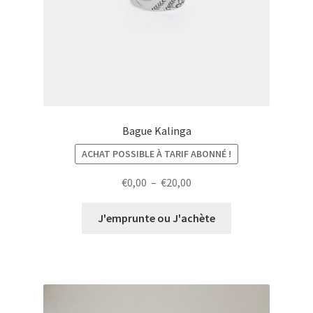
Bague Kalinga
ACHAT POSSIBLE À TARIF ABONNÉ !
Plage
€
0,00
–
€
20,00
de
prix :
J'emprunte ou J'achète
€0,00
à
€20,00