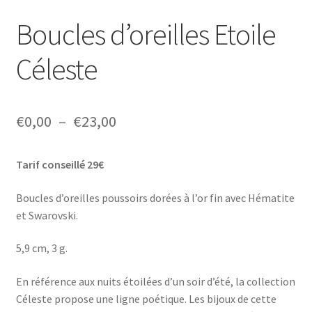
Boucles d’oreilles Etoile
Céleste
Plage
€
0,00
–
€
23,00
de
Tarif conseillé 29€
prix :
€0,00
Boucles d’oreilles poussoirs dorées à l’or fin avec Hématite
et Swarovski.
à
€23,00
5,9 cm, 3 g.
En référence aux nuits étoilées d’un soir d’été, la collection
Céleste propose une ligne poétique. Les bijoux de cette