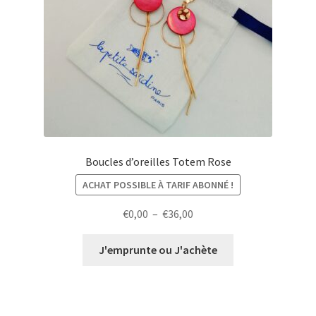
Boucles d’oreilles Totem Rose
ACHAT POSSIBLE À TARIF ABONNÉ !
Plage
€
0,00
–
€
36,00
de
prix :
J'emprunte ou J'achète
€0,00
à
€36,00