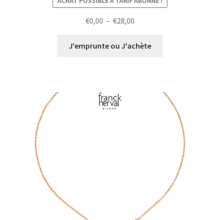
ACHAT POSSIBLE À TARIF ABONNÉ !
Plage
€
0,00
–
€
28,00
de
prix :
J'emprunte ou J'achète
€0,00
à
€28,00