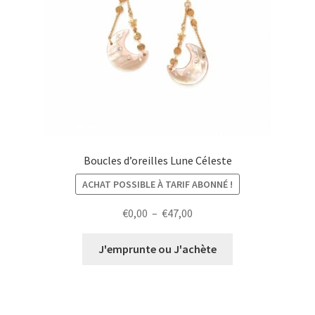
Boucles d’oreilles Lune Céleste
ACHAT POSSIBLE À TARIF ABONNÉ !
Plage
€
0,00
–
€
47,00
de
prix :
J'emprunte ou J'achète
€0,00
à
€47,00