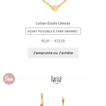
Collier Etoile Céleste
ACHAT POSSIBLE À TARIF ABONNÉ !
Plage
€
0,00
–
€
23,00
de
prix :
J'emprunte ou J'achète
€0,00
à
€23,00
Star