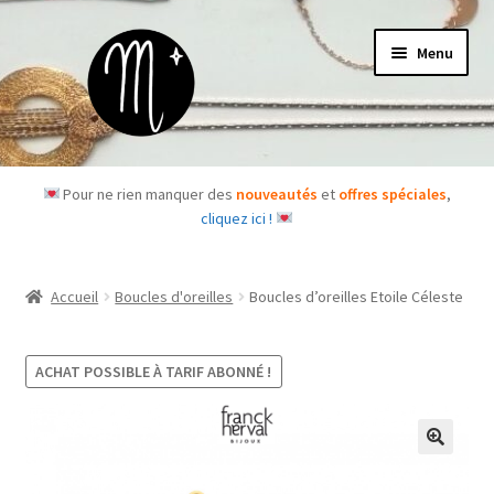
Aller
Aller
Menu
à
au
la
contenu
navigation
Accueil
Pour ne rien manquer des
nouveautés
et
offres spéciales
,
cliquez ici !
Le concept
Des questions ?
Accueil
Boucles d'oreilles
Boucles d’oreilles Etoile Céleste
Ouvrir
Les bijoux
le
ACHAT POSSIBLE À TARIF ABONNÉ !
menu
Les box
enfant
Je m’abonne