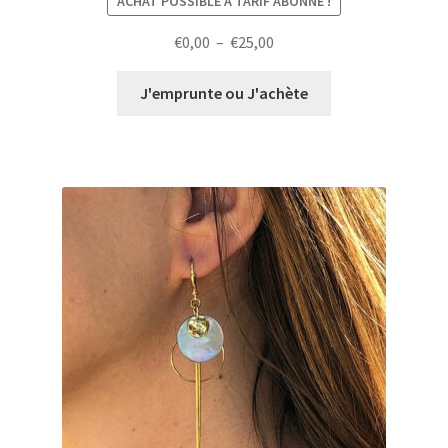
ACHAT POSSIBLE À TARIF ABONNÉ !
Plage
€
0,00
–
€
25,00
de
prix :
J'emprunte ou J'achète
€0,00
à
€25,00