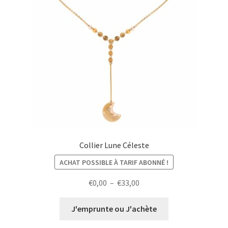
Collier Lune Céleste
ACHAT POSSIBLE À TARIF ABONNÉ !
Plage
€
0,00
–
€
33,00
de
prix :
J'emprunte ou J'achète
€0,00