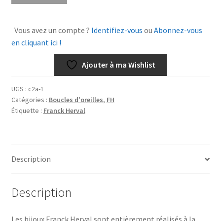
Boucles
d'oreilles
Vous avez un compte ?
Identifiez-vous
ou
Abonnez-vous
Etoile
en cliquant ici !
Céleste
Ajouter à ma Wishlist
UGS :
c2a-1
Catégories :
Boucles d'oreilles
,
FH
Étiquette :
Franck Herval
Description
Description
Les bijoux Franck Herval sont entièrement réalisés à la