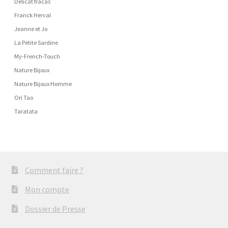
Délicat fracas
Franck Herval
Jeanne et Jo
La Petite Sardine
My-French-Touch
Nature Bijoux
Nature Bijoux Homme
Ori Tao
Taratata
Comment faire ?
Mon compte
Dossier de Presse