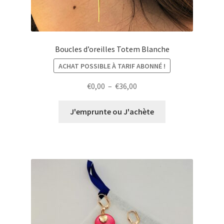
Boucles d’oreilles Totem Blanche
ACHAT POSSIBLE À TARIF ABONNÉ !
Plage
€
0,00
–
€
36,00
de
prix :
J'emprunte ou J'achète
€0,00
à
€36,00