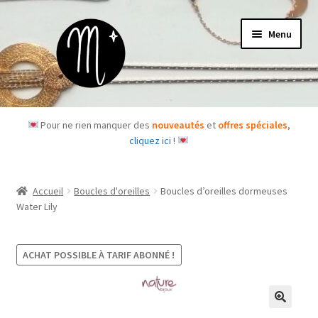
Aller
Aller
Menu
à
au
la
contenu
navigation
Accueil
Pour ne rien manquer des
nouveautés
et
offres spéciales
,
cliquez ici !
Le concept
Des questions ?
Accueil
Boucles d'oreilles
Boucles d’oreilles dormeuses
Water Lily
Ouvrir
Les bijoux
le
menu
ACHAT POSSIBLE À TARIF ABONNÉ !
Les box
enfant
Je m’abonne