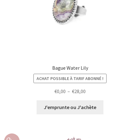
Bague Water Lily
ACHAT POSSIBLE À TARIF ABONNÉ !
Plage
€
0,00
–
€
28,00
de
prix :
J'emprunte ou J'achète
€0,00
à
€28,00