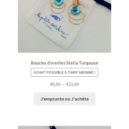
Boucles d’oreilles Stella Turquoise
ACHAT POSSIBLE À TARIF ABONNÉ !
Plage
€
0,00
–
€
23,00
de
prix :
J'emprunte ou J'achète
€0,00
à
€23,00