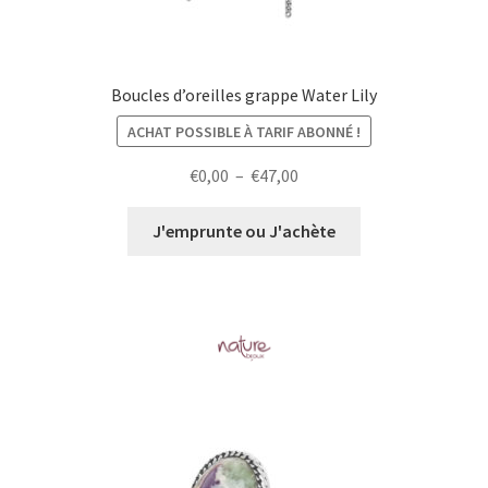
Boucles d’oreilles grappe Water Lily
ACHAT POSSIBLE À TARIF ABONNÉ !
Plage
€
0,00
–
€
47,00
de
prix :
J'emprunte ou J'achète
€0,00
à
€47,00