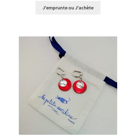
prix :
J'emprunte ou J'achète
€0,00
à
€31,00