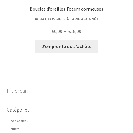
Boucles d’oreilles Totem dormeuses
ACHAT POSSIBLE À TARIF ABONNÉ !
Plage
€
0,00
–
€
18,00
de
prix :
J'emprunte ou J'achète
€0,00
à
€18,00
Filtrer par :
Catégories
-
Code Cadeau
Colliers