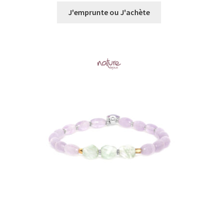
prix :
J'emprunte ou J'achète
€0,00
à
€63,00