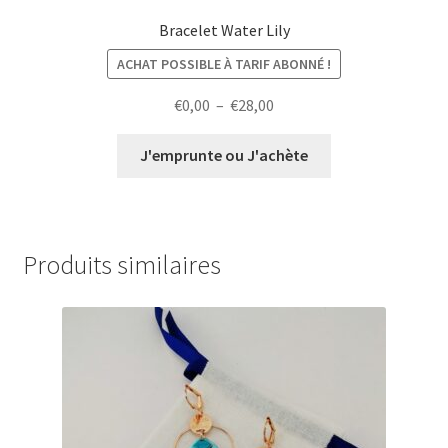
Bracelet Water Lily
ACHAT POSSIBLE À TARIF ABONNÉ !
Plage
€
0,00
–
€
28,00
de
prix :
J'emprunte ou J'achète
€0,00
à
€28,00
Produits similaires