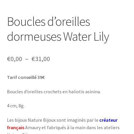
Boucles d’oreilles
dormeuses Water Lily
Plage
€
0,00
–
€
31,00
de
Tarif conseillé 39€
prix :
€0,00
Boucles d’oreilles crochets en haliotis asinina.
à
4 cm, 8g.
€31,00
Les bijoux Nature Bijoux sont imaginés par le
créateur
français
Amaury et fabriqués à la main dans les ateliers