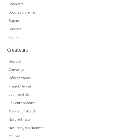
Bracelets
Boucles d'oreilles
Bagues
Broches
Pour lui
Créateurs
Bewood
Chorange
Délicat fracas
Franck Herval
Jeanne et Jo
La Petite Sardine
My-French-Touch
Nature Bijoux
Nature Bijoux Homme
Ori Tao