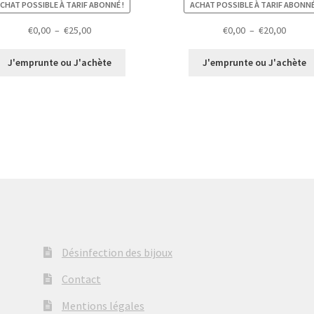
CHAT POSSIBLE À TARIF ABONNÉ !
ACHAT POSSIBLE À TARIF ABONNÉ
Plage
Plage
€
0,00
–
€
25,00
€
0,00
–
€
20,00
de
de
prix :
prix :
J'emprunte ou J'achète
J'emprunte ou J'achète
€0,00
€0,00
à
à
€25,00
€20,00
Désinfection des bijoux
Contact
Mentions légales