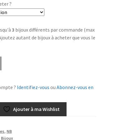
eter ?
squ'à
3
bijoux différents par commande (max
 Ajoutez autant de bijoux à acheter que vous le
ompte ?
Identifiez-vous
ou
Abonnez-vous en
Ajouter à ma Wishlist
es
,
NB
 Bijoux