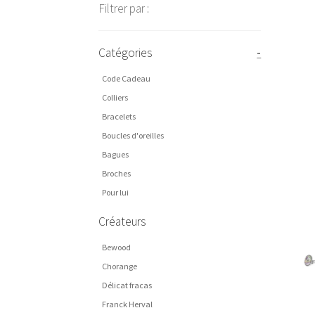
Filtrer par :
Catégories
-
Code Cadeau
Colliers
Bracelets
Boucles d'oreilles
Bagues
Broches
Pour lui
Créateurs
Bewood
Chorange
Délicat fracas
Franck Herval