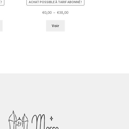
 !
ACHAT POSSIBLE À TARIF ABONNÉ !
Plage
€
0,00
–
€
38,00
de
prix :
Voir
€0,00
à
€38,00