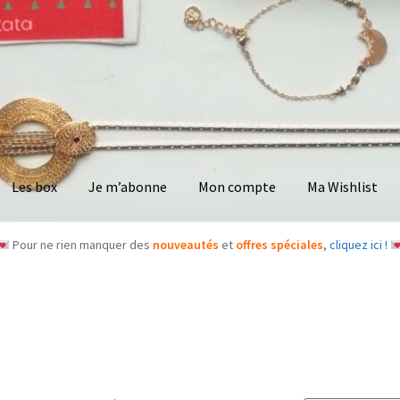
Les box
Je m’abonne
Mon compte
Ma Wishlist
Pour ne rien manquer des
nouveautés
et
offres spéciales
,
cliquez ici !