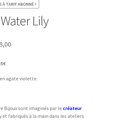
 À TARIF ABONNÉ !
Water Lily
Plage
8,00
de
35€
prix :
€0,00
en agate violette.
à
€28,00
re Bijoux sont imaginés par le
créateur
et fabriqués à la main dans les ateliers