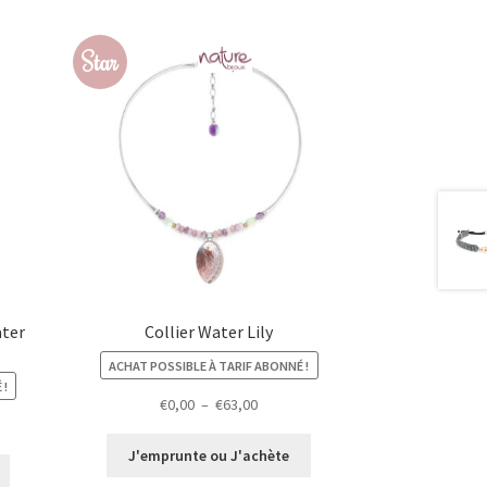
Star
ater
Collier Water Lily
ACHAT POSSIBLE À TARIF ABONNÉ !
 !
Plage
€
0,00
–
€
63,00
de
prix :
J'emprunte ou J'achète
€0,00