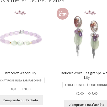
Star
Bracelet Water Lily
Boucles d’oreilles grappe W
Lily
CHAT POSSIBLE À TARIF ABONNÉ !
ACHAT POSSIBLE À TARIF ABONNÉ
Plage
€
0,00
–
€
28,00
Plage
€
0,00
–
€
47,00
de
de
prix :
J'emprunte ou J'achète
prix :
€0,00
J'emprunte ou J'achète