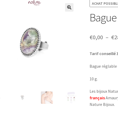
ACHAT POSSIBLE
Bague 
€
0,00
–
€
2
Tarif conseillé 
Bague réglable 
10 g.
Les bijoux Natu
français
Amaury 
Nature Bijoux.