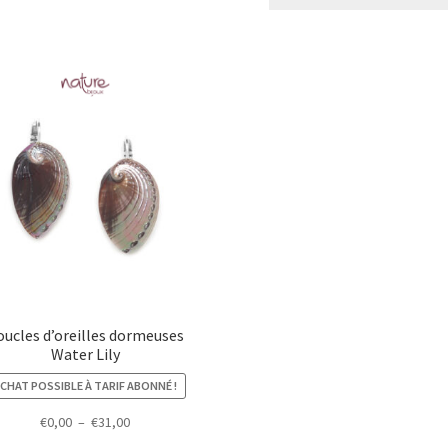
€0,00
à
à
€28,00
€47,00
oucles d’oreilles dormeuses
Water Lily
CHAT POSSIBLE À TARIF ABONNÉ !
Plage
€
0,00
–
€
31,00
de