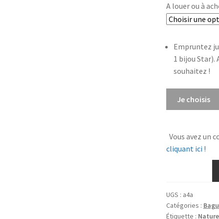
A louer ou à ach
Empruntez ju
1 bijou Star).
souhaitez !
quantité
Je choisis
de
Bague
Water
Vous avez un c
Lily
cliquant ici !
UGS :
a4a
Catégories :
Bagu
Étiquette :
Nature