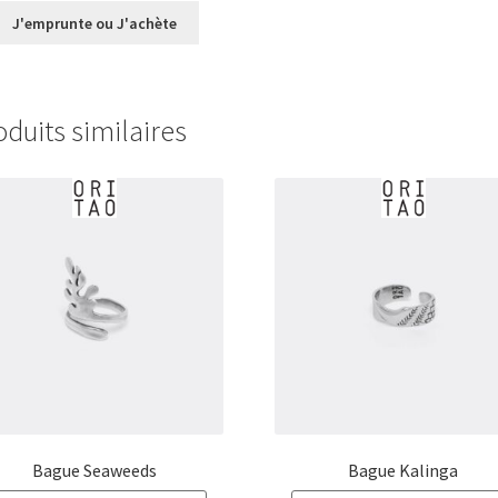
prix :
J'emprunte ou J'achète
€0,00
à
€31,00
oduits similaires
Bague Seaweeds
Bague Kalinga