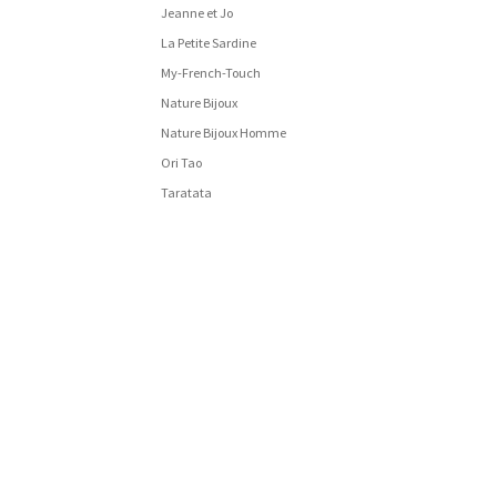
Jeanne et Jo
La Petite Sardine
My-French-Touch
Nature Bijoux
Nature Bijoux Homme
Ori Tao
Taratata