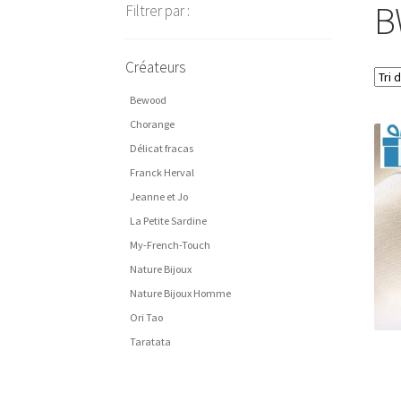
B
Filtrer par :
Créateurs
Bewood
Chorange
Délicat fracas
Franck Herval
Jeanne et Jo
La Petite Sardine
My-French-Touch
Nature Bijoux
Nature Bijoux Homme
Ori Tao
Taratata