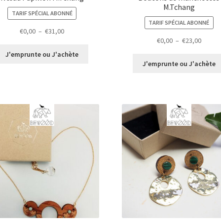
M.Tchang
TARIF SPÉCIAL ABONNÉ
TARIF SPÉCIAL ABONNÉ
Plage
€
0,00
–
€
31,00
Plage
€
0,00
–
€
23,00
de
de
prix :
J'emprunte ou J'achète
prix :
€0,00
J'emprunte ou J'achète
€0,00
à
à
€31,00
€23,00