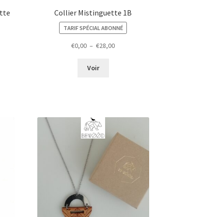
ette
Collier Mistinguette 1B
TARIF SPÉCIAL ABONNÉ
Plage
€
0,00
–
€
28,00
de
prix :
Voir
€0,00
à
€28,00