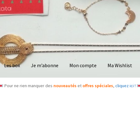
Les box
Je m’abonne
Mon compte
Ma Wishlist
Pour ne rien manquer des
nouveautés
et
offres spéciales
,
cliquez ici !