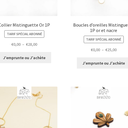
Collier Mistinguette Or 1P
Boucles d’oreilles Mistingu
1P or et nacre
TARIF SPÉCIAL ABONNÉ
TARIF SPÉCIAL ABONNÉ
Plage
€
0,00
–
€
28,00
Plage
€
0,00
–
€
25,00
de
de
prix :
J'emprunte ou J'achète
prix :
€0,00
J'emprunte ou J'achète
€0,00
à
à
€28,00
€25,00