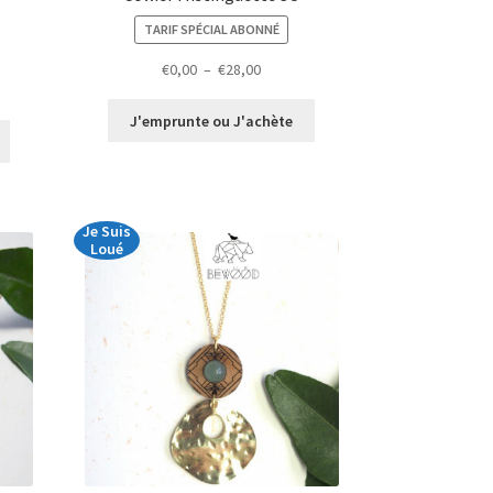
TARIF SPÉCIAL ABONNÉ
Plage
€
0,00
–
€
28,00
de
prix :
J'emprunte ou J'achète
€0,00
à
€28,00
Je Suis
Loué