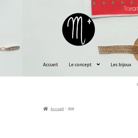
Aller
Aller
à
au
la
contenu
navigation
Accueil
Le concept
Les bijoux
Accueil
BW