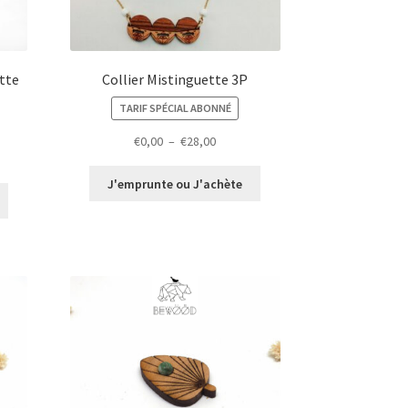
ette
Collier Mistinguette 3P
TARIF SPÉCIAL ABONNÉ
Plage
€
0,00
–
€
28,00
de
prix :
J'emprunte ou J'achète
€0,00
à
€28,00