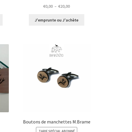
Plage
€
0,00
–
€
20,00
de
prix :
J'emprunte ou J'achète
€0,00
à
€20,00
Boutons de manchettes M.Brame
TARIF SPÉCIAL ABONNÉ