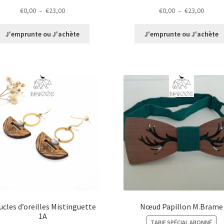
Plage
Plage
€
0,00
–
€
23,00
€
0,00
–
€
23,00
de
de
prix :
prix :
J'emprunte ou J'achète
J'emprunte ou J'achète
€0,00
€0,00
à
à
€23,00
€23,00
cles d’oreilles Mistinguette
Nœud Papillon M.Brame
1A
TARIF SPÉCIAL ABONNÉ