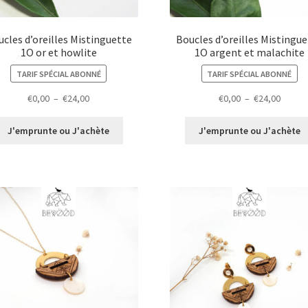
cles d’oreilles Mistinguette
Boucles d’oreilles Mistingu
1O or et howlite
1O argent et malachite
TARIF SPÉCIAL ABONNÉ
TARIF SPÉCIAL ABONNÉ
Plage
Plage
€
0,00
–
€
24,00
€
0,00
–
€
24,00
de
de
prix :
prix :
J'emprunte ou J'achète
J'emprunte ou J'achète
€0,00
€0,00
à
à
€24,00
€24,00