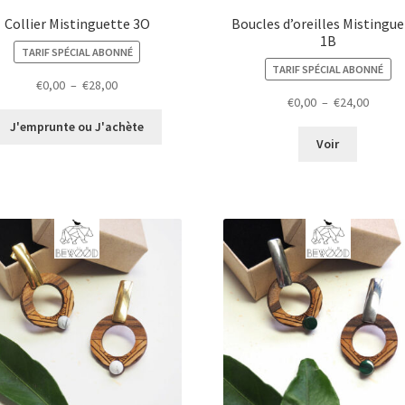
Collier Mistinguette 3O
Boucles d’oreilles Mistingu
1B
TARIF SPÉCIAL ABONNÉ
TARIF SPÉCIAL ABONNÉ
Plage
€
0,00
–
€
28,00
Plage
€
0,00
–
€
24,00
de
de
prix :
J'emprunte ou J'achète
prix :
€0,00
Voir
€0,00
à
à
€28,00
€24,00