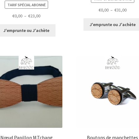
TARIF SPÉCIAL ABONNÉ
Plage
€
0,00
–
€
31,00
Plage
€
0,00
–
€
23,00
de
de
prix :
J'emprunte ou J'achète
prix :
€0,00
J'emprunte ou J'achète
€0,00
à
à
€31,00
€23,00
Nœud Papillon M.Tchang
Boutons de manchettes