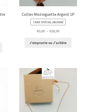
ette
Collier Mistinguette Argent 1P
TARIF SPÉCIAL ABONNÉ
Plage
€
0,00
–
€
28,00
de
prix :
J'emprunte ou J'achète
€0,00
à
€28,00