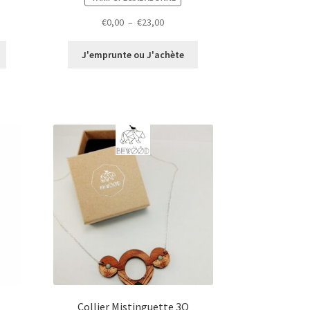
Plage
€
0,00
–
€
23,00
de
prix :
J'emprunte ou J'achète
€0,00
à
€23,00
Collier Mistinguette 3O