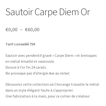
Sautoir Carpe Diem Or
Plage
€
0,00
–
€
60,00
de
Tarif conseillé 75€
prix :
€0,00
Sautoir avec pendentif gravé « Carpe Diem » et breloques
en métal émaillé et swarovski.
à
Dorure à l’or fin 24 carats.
€60,00
Ne provoque pas d’allergie due au nickel.
Découvrez cette collection où Chorange travaille le métal
dans un style élégant facile à s’approprier.
Une fabrication à la main, pour ce collier de créateur.