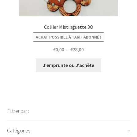
Collier Mistinguette 3O
ACHAT POSSIBLE À TARIF ABONNÉ !
Plage
€
0,00
–
€
28,00
de
prix :
J'emprunte ou J'achète
€0,00
à
€28,00
Filtrer par :
Catégories
-