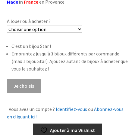
Made
In
France
en Provence
A louer ou à acheter ?
C'est un bijou Star !
Empruntez jusqu'à
3
bijoux différents par commande
(max 1 bijou Star). Ajoutez autant de bijoux à acheter que
vous le souhaitez !
quantité
Je choisis
de
Sautoir
Carpe
Vous avez un compte ?
Identifiez-vous
ou
Abonnez-vous
Diem
en cliquant ici !
Or
Ajouter à ma Wishlist