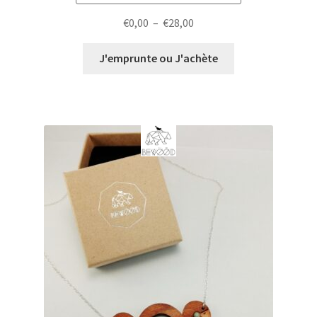
Plage
€
0,00
–
€
28,00
de
prix :
J'emprunte ou J'achète
€0,00
à
€28,00