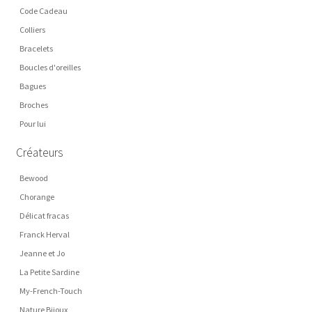
Code Cadeau
Colliers
Bracelets
Boucles d'oreilles
Bagues
Broches
Pour lui
Créateurs
Bewood
Chorange
Délicat fracas
Franck Herval
Jeanne et Jo
La Petite Sardine
My-French-Touch
Nature Bijoux