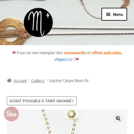
Aller
Aller
Menu
à
au
la
contenu
navigation
Accueil
Pour ne rien manquer des
nouveautés
et
offres spéciales
,
cliquez ici !
Le concept
Des questions ?
Accueil
Colliers
Sautoir Carpe Diem Or
Ouvrir
Les bijoux
le
ACHAT POSSIBLE À TARIF ABONNÉ !
menu
Les box
Star
enfant
Je m’abonne