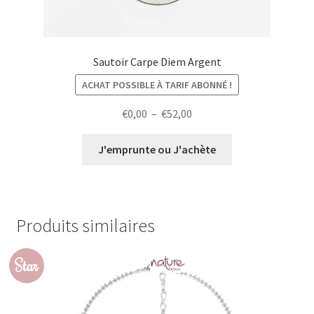
Sautoir Carpe Diem Argent
ACHAT POSSIBLE À TARIF ABONNÉ !
Plage
€
0,00
–
€
52,00
de
prix :
J'emprunte ou J'achète
€0,00
à
€52,00
Produits similaires
Star