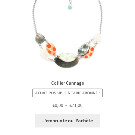
Collier Cannage
ACHAT POSSIBLE À TARIF ABONNÉ !
Plage
€
0,00
–
€
71,00
de
prix :
J'emprunte ou J'achète
€0,00