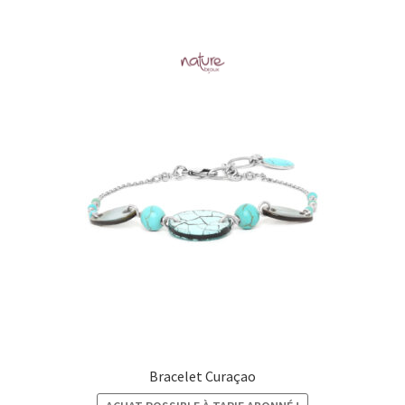
à
€28,00
Bracelet Curaçao