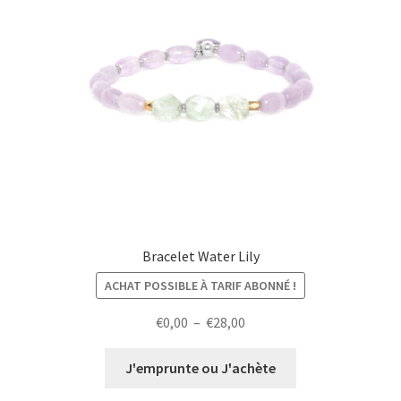
Bracelet Water Lily
ACHAT POSSIBLE À TARIF ABONNÉ !
Plage
€
0,00
–
€
28,00
de
prix :
J'emprunte ou J'achète
€0,00