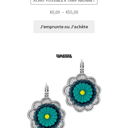
ACHAT POSSIBLE À TARIF ABONNÉ !
Plage
€
0,00
–
€
55,00
de
prix :
J'emprunte ou J'achète
€0,00
à
€55,00