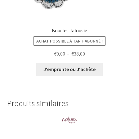
Boucles Jalousie
ACHAT POSSIBLE À TARIF ABONNÉ !
Plage
€
0,00
–
€
38,00
de
prix :
J'emprunte ou J'achète
€0,00
à
€38,00
Produits similaires