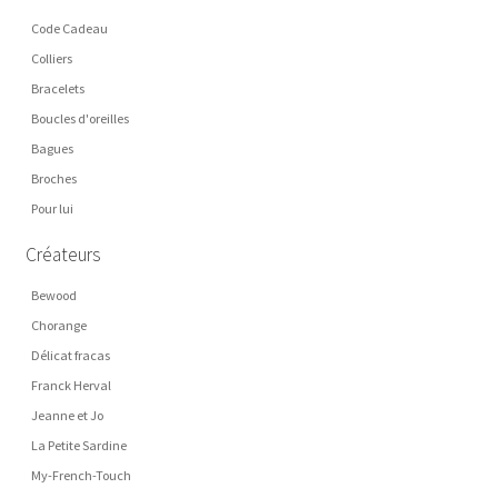
Code Cadeau
Colliers
Bracelets
Boucles d'oreilles
Bagues
Broches
Pour lui
Créateurs
Bewood
Chorange
Délicat fracas
Franck Herval
Jeanne et Jo
La Petite Sardine
My-French-Touch