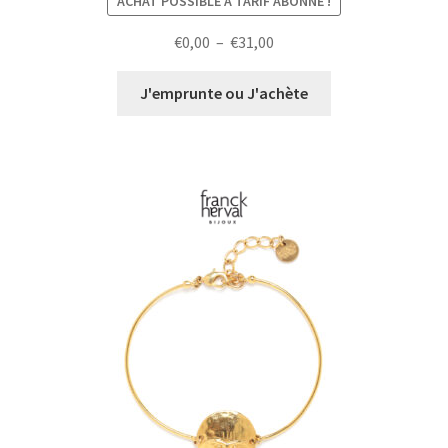
ACHAT POSSIBLE À TARIF ABONNÉ !
Plage
€
0,00
–
€
31,00
de
prix :
J'emprunte ou J'achète
€0,00
à
€31,00