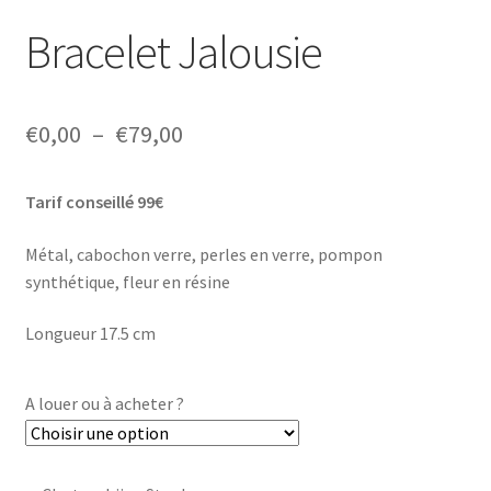
Bracelet Jalousie
Plage
€
0,00
–
€
79,00
de
Tarif conseillé 99€
prix :
€0,00
Métal, cabochon verre, perles en verre, pompon
synthétique, fleur en résine
à
€79,00
Longueur 17.5 cm
A louer ou à acheter ?