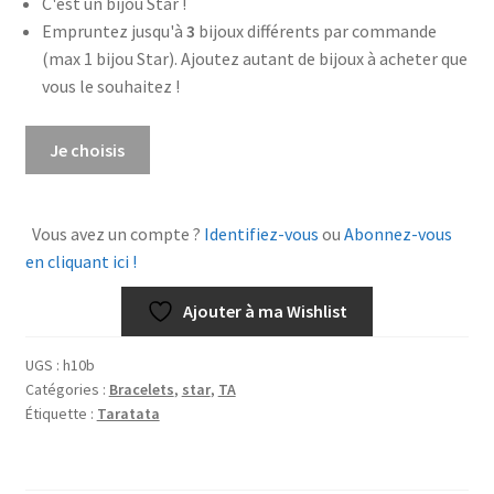
C'est un bijou Star !
Empruntez jusqu'à
3
bijoux différents par commande
(max 1 bijou Star). Ajoutez autant de bijoux à acheter que
vous le souhaitez !
quantité
Je choisis
de
Bracelet
Jalousie
Vous avez un compte ?
Identifiez-vous
ou
Abonnez-vous
en cliquant ici !
Ajouter à ma Wishlist
UGS :
h10b
Catégories :
Bracelets
,
star
,
TA
Étiquette :
Taratata