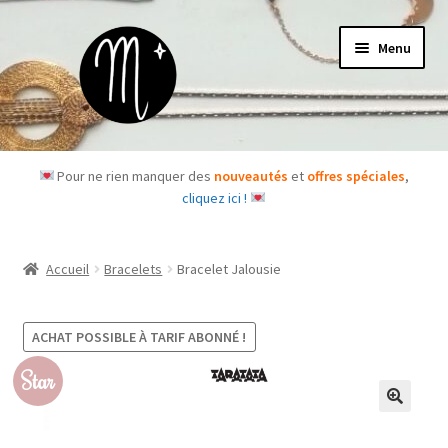
Aller
Aller
Menu
à
au
la
contenu
navigation
Accueil
Pour ne rien manquer des
nouveautés
et
offres spéciales
,
cliquez ici !
Le concept
Des questions ?
Accueil
Bracelets
Bracelet Jalousie
Ouvrir
Les bijoux
le
ACHAT POSSIBLE À TARIF ABONNÉ !
menu
Les box
Star
enfant
Je m’abonne