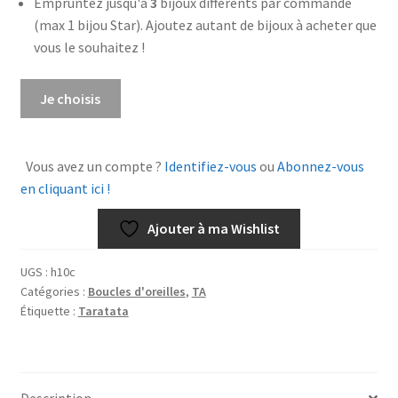
Empruntez jusqu'à
3
bijoux différents par commande
(max 1 bijou Star). Ajoutez autant de bijoux à acheter que
vous le souhaitez !
quantité
Je choisis
de
Boucles
Jalousie
Vous avez un compte ?
Identifiez-vous
ou
Abonnez-vous
en cliquant ici !
Ajouter à ma Wishlist
UGS :
h10c
Catégories :
Boucles d'oreilles
,
TA
Étiquette :
Taratata
Description