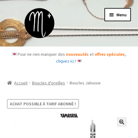
Aller
Aller
Menu
à
au
la
contenu
navigation
Accueil
Pour ne rien manquer des
nouveautés
et
offres spéciales
,
cliquez ici !
Le concept
Des questions ?
Accueil
Boucles d'oreilles
Boucles Jalousie
Ouvrir
Les bijoux
le
ACHAT POSSIBLE À TARIF ABONNÉ !
menu
Les box
enfant
Je m’abonne