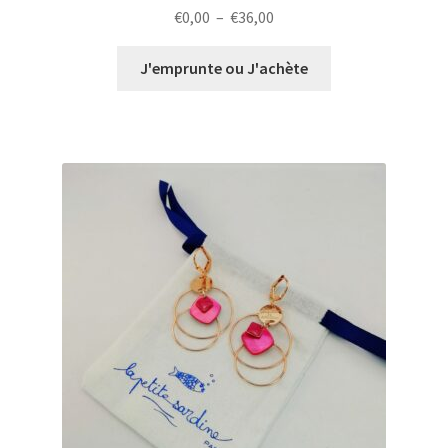
Plage
€
0,00
–
€
36,00
de
prix :
J'emprunte ou J'achète
€0,00
à
€36,00