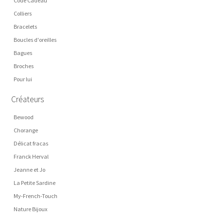
Code Cadeau
Colliers
Bracelets
Boucles d'oreilles
Bagues
Broches
Pour lui
Créateurs
Bewood
Chorange
Délicat fracas
Franck Herval
Jeanne et Jo
La Petite Sardine
My-French-Touch
Nature Bijoux