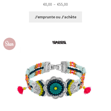
Plage
€
0,00
–
€
55,00
de
prix :
J'emprunte ou J'achète
€0,00
à
€55,00
Star