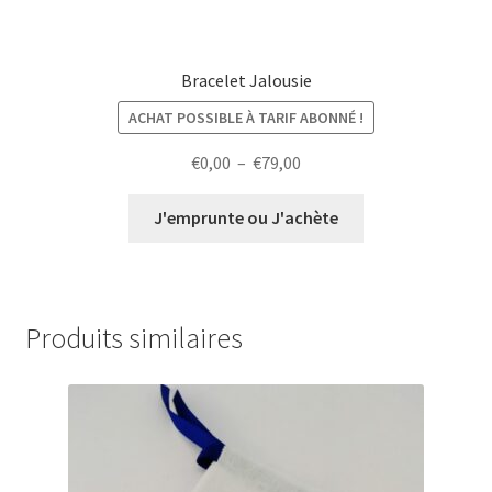
Bracelet Jalousie
ACHAT POSSIBLE À TARIF ABONNÉ !
Plage
€
0,00
–
€
79,00
de
prix :
J'emprunte ou J'achète
€0,00
à
€79,00
Produits similaires