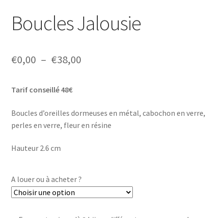
Boucles Jalousie
Plage
€
0,00
–
€
38,00
de
Tarif conseillé 48€
prix :
€0,00
Boucles d’oreilles dormeuses en métal, cabochon en verre,
perles en verre, fleur en résine
à
€38,00
Hauteur 2.6 cm
A louer ou à acheter ?