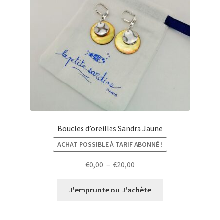
Boucles d’oreilles Sandra Jaune
ACHAT POSSIBLE À TARIF ABONNÉ !
Plage
€
0,00
–
€
20,00
de
prix :
J'emprunte ou J'achète
€0,00
à