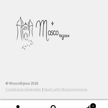
© MoscoBijoux 2026
Conditions Générales
Built with WooCommerce
.
0