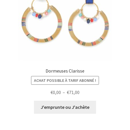
Dormeuses Clarisse
ACHAT POSSIBLE À TARIF ABONNÉ !
Plage
€
0,00
–
€
71,00
de
prix :
J'emprunte ou J'achète
€0,00
à
€71,00