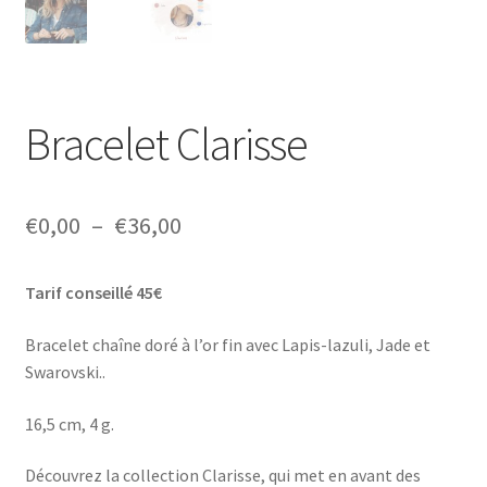
Bracelet Clarisse
Plage
€
0,00
–
€
36,00
de
Tarif conseillé 45€
prix :
€0,00
Bracelet chaîne doré à l’or fin avec Lapis-lazuli, Jade et
Swarovski..
à
€36,00
16,5 cm, 4 g.
Découvrez la collection Clarisse, qui met en avant des