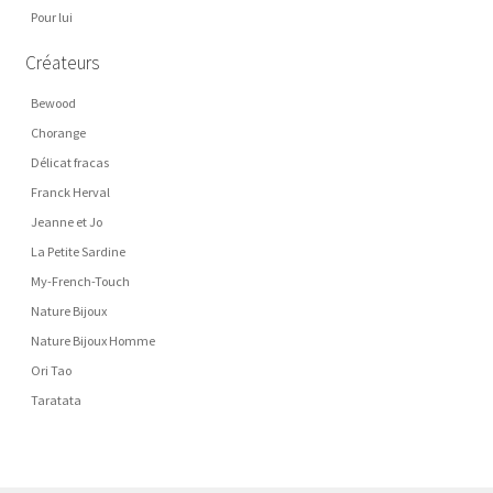
Pour lui
Créateurs
Bewood
Chorange
Délicat fracas
Franck Herval
Jeanne et Jo
La Petite Sardine
My-French-Touch
Nature Bijoux
Nature Bijoux Homme
Ori Tao
Taratata