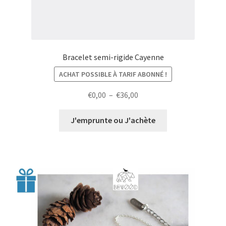
Bracelet semi-rigide Cayenne
ACHAT POSSIBLE À TARIF ABONNÉ !
Plage
€
0,00
–
€
36,00
de
prix :
J'emprunte ou J'achète
€0,00
à
€36,00