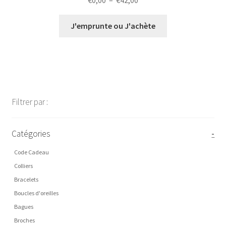
€
0,00
–
€
42,00
de
prix :
J'emprunte ou J'achète
€0,00
à
€42,00
Filtrer par :
Catégories
-
Code Cadeau
Colliers
Bracelets
Boucles d'oreilles
Bagues
Broches