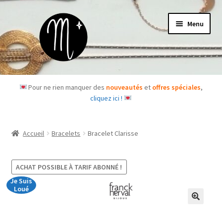
Aller
Aller
Menu
à
au
la
contenu
navigation
Accueil
Pour ne rien manquer des
nouveautés
et
offres spéciales
,
cliquez ici !
Le concept
Des questions ?
Accueil
Bracelets
Bracelet Clarisse
Ouvrir
Les bijoux
le
ACHAT POSSIBLE À TARIF ABONNÉ !
menu
Les box
Je Suis
enfant
Loué
Je m’abonne