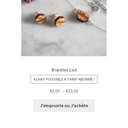
Bracelet Lise
ACHAT POSSIBLE À TARIF ABONNÉ !
Plage
€
0,00
–
€
23,00
de
prix :
J'emprunte ou J'achète
€0,00
à
€23,00