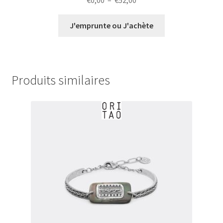
€
0,00
–
€
52,00
de
prix :
J'emprunte ou J'achète
€0,00
à
€52,00
Produits similaires