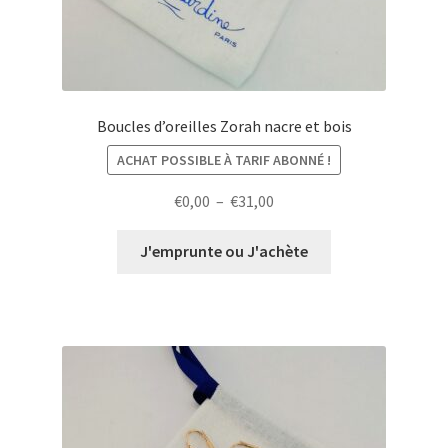
Boucles d’oreilles Zorah nacre et bois
ACHAT POSSIBLE À TARIF ABONNÉ !
Plage
€
0,00
–
€
31,00
de
prix :
J'emprunte ou J'achète
€0,00
à
€31,00