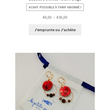
ACHAT POSSIBLE À TARIF ABONNÉ !
Plage
€
0,00
–
€
36,00
de
prix :
J'emprunte ou J'achète
€0,00
à
€36,00