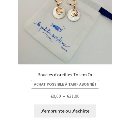
Boucles d’oreilles Totem Or
ACHAT POSSIBLE À TARIF ABONNÉ !
Plage
€
0,00
–
€
31,00
de
prix :
J'emprunte ou J'achète
€0,00
à