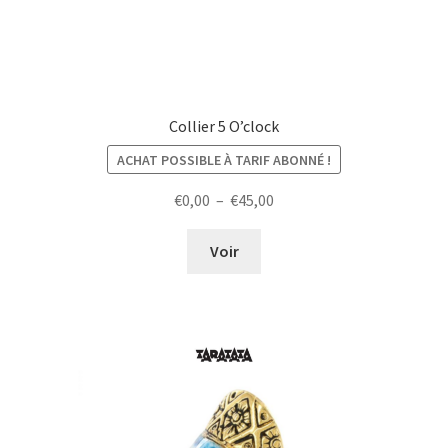
Collier 5 O’clock
ACHAT POSSIBLE À TARIF ABONNÉ !
Plage
€
0,00
–
€
45,00
de
prix :
Voir
€0,00
à
€45,00