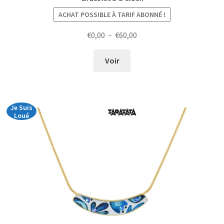
ACHAT POSSIBLE À TARIF ABONNÉ !
Plage
€
0,00
–
€
60,00
de
prix :
Voir
€0,00
à
€60,00
Je Suis
Loué