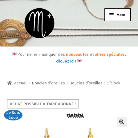
Aller
Aller
Menu
à
au
la
contenu
navigation
Accueil
Pour ne rien manquer des
nouveautés
et
offres spéciales
,
cliquez ici !
Le concept
Des questions ?
Accueil
Boucles d'oreilles
Boucles d’oreilles 5 O’clock
Ouvrir
Les bijoux
le
ACHAT POSSIBLE À TARIF ABONNÉ !
menu
Les box
Je Suis
enfant
Loué
Je m’abonne