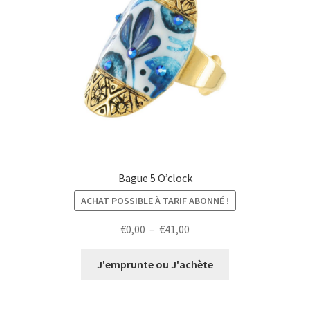
Bague 5 O’clock
ACHAT POSSIBLE À TARIF ABONNÉ !
Plage
€
0,00
–
€
41,00
de
prix :
J'emprunte ou J'achète
€0,00
à