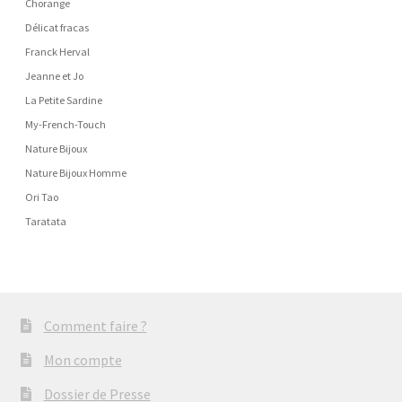
Chorange
Délicat fracas
Franck Herval
Jeanne et Jo
La Petite Sardine
My-French-Touch
Nature Bijoux
Nature Bijoux Homme
Ori Tao
Taratata
Comment faire ?
Mon compte
Dossier de Presse