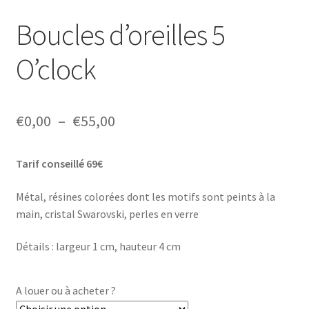
Boucles d’oreilles 5
O’clock
Plage
€
0,00
–
€
55,00
de
Tarif conseillé 69€
prix :
€0,00
Métal, résines colorées dont les motifs sont peints à la
main, cristal Swarovski, perles en verre
à
€55,00
Détails : largeur 1 cm, hauteur 4 cm
A louer ou à acheter ?