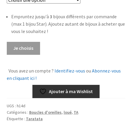
Empruntez jusqu'à
3
bijoux différents par commande
(max 1 bijou Star). Ajoutez autant de bijoux à acheter que
vous le souhaitez !
quantité
Je choisis
de
Boucles
d'oreilles
Vous avez un compte ?
Identifiez-vous
ou
Abonnez-vous
5
en cliquant ici !
O'clock
Ajouter à ma Wishlist
UGS :
h14d
Catégories :
Boucles d'oreilles
,
loué
,
TA
Étiquette :
Taratata