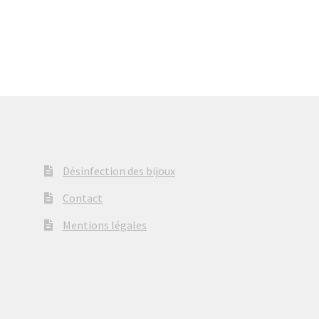
à
à
€36,00
€38,00
Désinfection des bijoux
Contact
Mentions légales