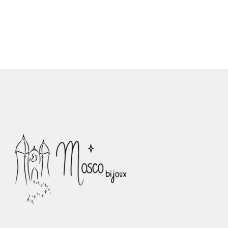
à
€44,00