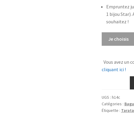
Empruntez ju
1 bijou Star).
souhaitez !
quantité
Je choisis
de
Bague
5
Vous avez un c
O'clock
cliquant ici !
UGS :
h14c
Catégories :
Bagu
Étiquette :
Tarata