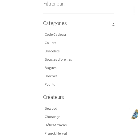
Filtrer par :
Catégories
-
Code Cadeau
Colliers
Bracelets
Boucles d'oreilles
Bagues
Broches
Pour lui
Créateurs
Bewood
Chorange
Délicat fracas
Franck Herval