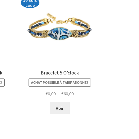
Je Suis
Loué
ck
Bracelet 5 O’clock
 !
ACHAT POSSIBLE À TARIF ABONNÉ !
Plage
€
0,00
–
€
60,00
de
prix :
Voir
€0,00
à
€60,00