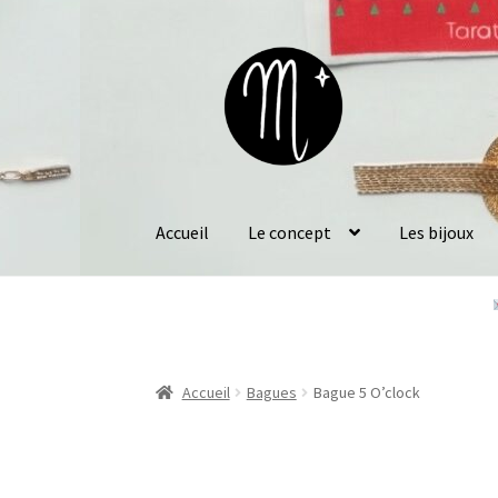
Aller
Aller
à
au
la
contenu
navigation
Accueil
Le concept
Les bijoux
Accueil
Bagues
Bague 5 O’clock