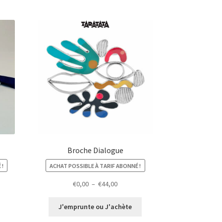
Broche Dialogue
 !
ACHAT POSSIBLE À TARIF ABONNÉ !
Plage
€
0,00
–
€
44,00
de
prix :
J'emprunte ou J'achète
€0,00