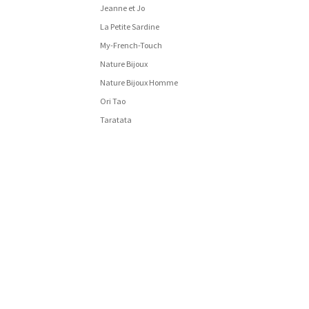
Jeanne et Jo
La Petite Sardine
My-French-Touch
Nature Bijoux
Nature Bijoux Homme
Ori Tao
Taratata