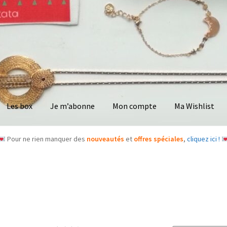
Les box
Je m’abonne
Mon compte
Ma Wishlist
Pour ne rien manquer des
nouveautés
et
offres spéciales
,
cliquez ici !