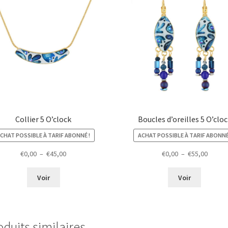
Collier 5 O’clock
Boucles d’oreilles 5 O’clo
CHAT POSSIBLE À TARIF ABONNÉ !
ACHAT POSSIBLE À TARIF ABONNÉ
Plage
Plage
€
0,00
–
€
45,00
€
0,00
–
€
55,00
de
de
prix :
prix :
Voir
Voir
€0,00
€0,00
à
à
€45,00
€55,00
oduits similaires