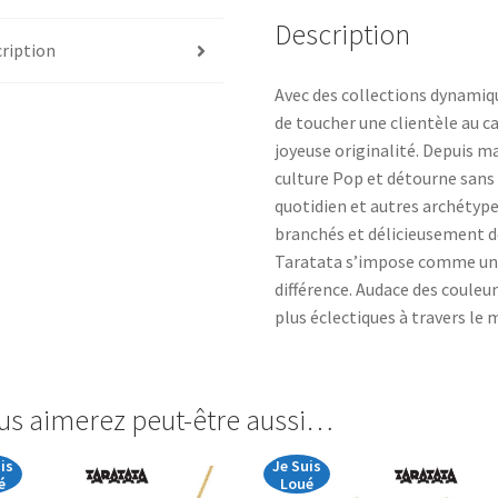
Description
ription
Avec des collections dynamiq
de toucher une clientèle au c
joyeuse originalité. Depuis ma
culture Pop et détourne sans 
quotidien et autres archétypes
branchés et délicieusement d
Taratata s’impose comme une
différence. Audace des couleur
plus éclectiques à travers le
us aimerez peut-être aussi…
is
Je Suis
é
Loué