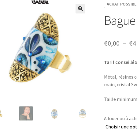
ACHAT POSSIBLE
Bague 
€
0,00
–
€
4
Tarif conseillé 
Métal, résines c
main, cristal S
Taille minimum
A louer ou à ach