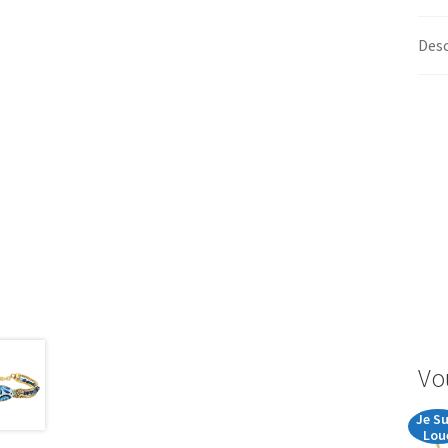
Desc
Vo
Je Su
Lou