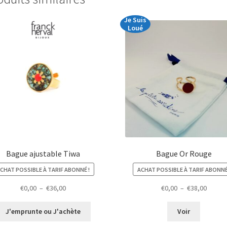
Je Suis
Loué
Bague ajustable Tiwa
Bague Or Rouge
CHAT POSSIBLE À TARIF ABONNÉ !
ACHAT POSSIBLE À TARIF ABONNÉ
Plage
Plage
€
0,00
–
€
36,00
€
0,00
–
€
38,00
de
de
prix :
prix :
J'emprunte ou J'achète
Voir
€0,00
€0,00