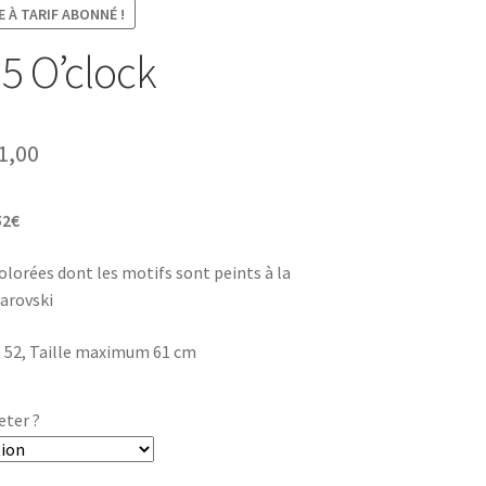
 À TARIF ABONNÉ !
5 O’clock
Plage
1,00
de
52€
prix :
€0,00
olorées dont les motifs sont peints à la
warovski
à
€41,00
 52, Taille maximum 61 cm
eter ?