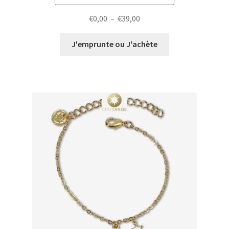
Plage
€
0,00
–
€
39,00
de
prix :
J'emprunte ou J'achète
€0,00
à
€39,00