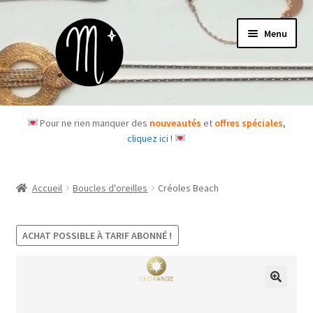
Aller
Aller
Menu
à
au
la
contenu
navigation
Accueil
Pour ne rien manquer des
nouveautés
et
offres spéciales
,
cliquez ici !
Le concept
Des questions ?
Accueil
Boucles d'oreilles
Créoles Beach
Ouvrir
Les bijoux
le
ACHAT POSSIBLE À TARIF ABONNÉ !
menu
Les box
enfant
Je m’abonne