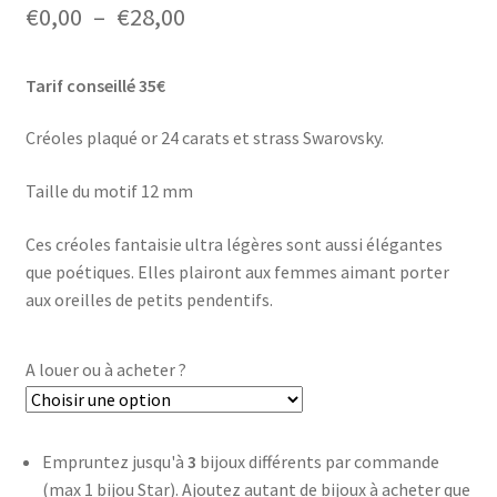
Plage
€
0,00
–
€
28,00
de
Tarif conseillé 35€
prix :
€0,00
Créoles plaqué or 24 carats et strass Swarovsky.
à
Taille du motif 12 mm
€28,00
Ces créoles fantaisie ultra légères sont aussi élégantes
que poétiques. Elles plairont aux femmes aimant porter
aux oreilles de petits pendentifs.
A louer ou à acheter ?
Empruntez jusqu'à
3
bijoux différents par commande
(max 1 bijou Star). Ajoutez autant de bijoux à acheter que