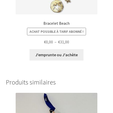
Bracelet Beach
ACHAT POSSIBLE À TARIF ABONNÉ !
Plage
€
0,00
–
€
31,00
de
prix :
J'emprunte ou J'achète
€0,00
à
€31,00
Produits similaires