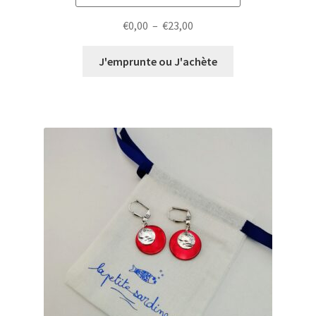
Plage
€
0,00
–
€
23,00
de
prix :
J'emprunte ou J'achète
€0,00
à
€23,00