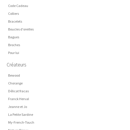
Code Cadeau
Colliers
Bracelets
Boucles d'oreilles
Bagues
Broches
Pour lui
Créateurs
Bewood
Chorange
Délicat fracas
Franck Herval
Jeanne et Jo
La Petite Sardine
My-French-Touch