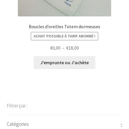
Boucles d’oreilles Totem dormeuses
ACHAT POSSIBLE À TARIF ABONNÉ !
Plage
€
0,00
–
€
18,00
de
prix :
J'emprunte ou J'achète
€0,00
à
€18,00
Filtrer par :
Catégories
-