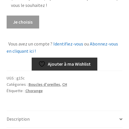
vous le souhaitez !
quantité
Je choisis
de
Créoles
Beach
Vous avez un compte ?
Identifiez-vous
ou
Abonnez-vous
en cliquant ici !
Ajouter à ma Wishlist
UGS :
g15c
Catégories :
Boucles d'oreilles
,
CH
Étiquette :
Chorange
Description