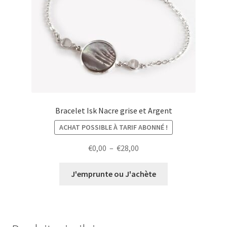
Bracelet Isk Nacre grise et Argent
ACHAT POSSIBLE À TARIF ABONNÉ !
Plage
€
0,00
–
€
28,00
de
prix :
J'emprunte ou J'achète
€0,00
à
€28,00