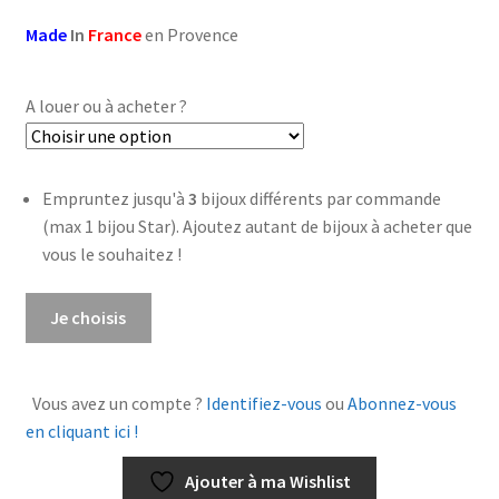
Made
In
France
en Provence
A louer ou à acheter ?
Empruntez jusqu'à
3
bijoux différents par commande
(max 1 bijou Star). Ajoutez autant de bijoux à acheter que
vous le souhaitez !
quantité
Je choisis
de
Bracelet
Isk
Vous avez un compte ?
Identifiez-vous
ou
Abonnez-vous
Nacre
en cliquant ici !
et
Argent
Ajouter à ma Wishlist