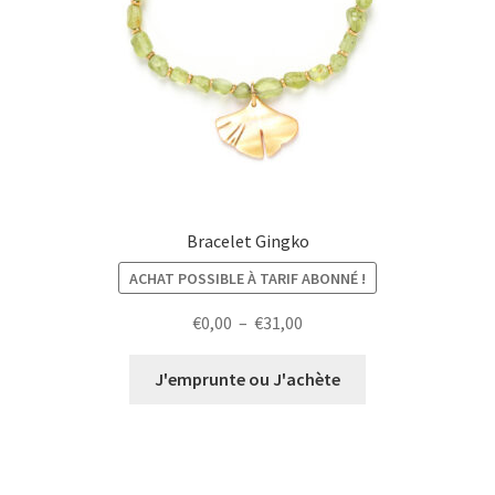
Bracelet Gingko
ACHAT POSSIBLE À TARIF ABONNÉ !
Plage
€
0,00
–
€
31,00
de
prix :
J'emprunte ou J'achète
€0,00
à
€31,00