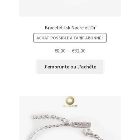
Bracelet Isk Nacre et Or
ACHAT POSSIBLE À TARIF ABONNÉ !
Plage
€
0,00
–
€
31,00
de
prix :
J'emprunte ou J'achète
€0,00
à
€31,00