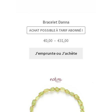
Bracelet Danna
ACHAT POSSIBLE À TARIF ABONNÉ !
Plage
€
0,00
–
€
31,00
de
prix :
J'emprunte ou J'achète
€0,00
à
€31,00