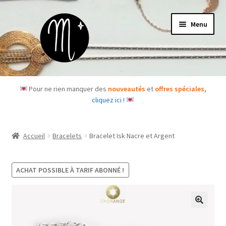
Aller
Aller
Menu
à
au
la
contenu
navigation
Accueil
Pour ne rien manquer des
nouveautés
et
offres spéciales
,
cliquez ici !
Le concept
Des questions ?
Accueil
Bracelets
Bracelet Isk Nacre et Argent
Ouvrir
Les bijoux
le
ACHAT POSSIBLE À TARIF ABONNÉ !
menu
Les box
enfant
Je m’abonne