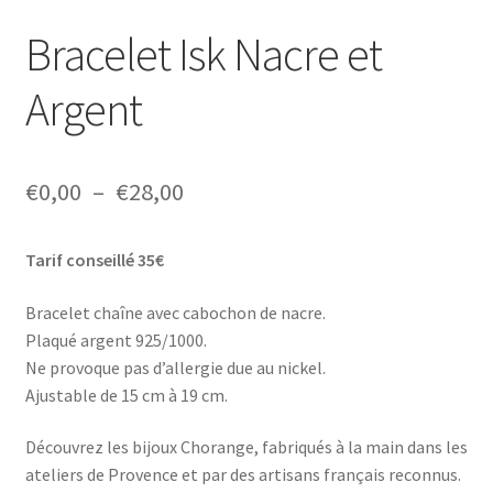
Bracelet Isk Nacre et
Argent
Plage
€
0,00
–
€
28,00
de
Tarif conseillé 35€
prix :
€0,00
Bracelet chaîne avec cabochon de nacre.
Plaqué argent 925/1000.
à
Ne provoque pas d’allergie due au nickel.
€28,00
Ajustable de 15 cm à 19 cm.
Découvrez les bijoux Chorange, fabriqués à la main dans les
ateliers de Provence et par des artisans français reconnus.