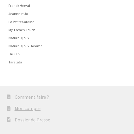
Franck Herval
Jeanne et Jo
La Petite Sardine
My-French-Touch
Nature Bijoux
Nature Bijoux Homme
Ori Tao
Taratata
Comment faire ?
Mon compte
Dossier de Presse