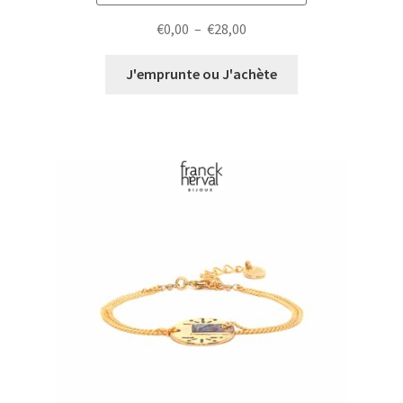
Plage
€
0,00
–
€
28,00
de
prix :
J'emprunte ou J'achète
€0,00
à
€28,00