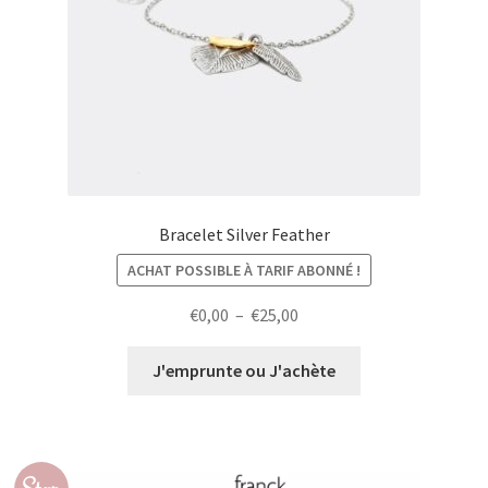
Bracelet Silver Feather
ACHAT POSSIBLE À TARIF ABONNÉ !
Plage
€
0,00
–
€
25,00
de
prix :
J'emprunte ou J'achète
€0,00
à
€25,00