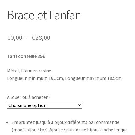
Bracelet Fanfan
Plage
€
0,00
–
€
28,00
de
Tarif conseillé 35€
prix :
€0,00
Métal, Fleur en resine
Longueur minimum 16.5cm, Longueur maximum 18.5cm
à
€28,00
A louer ou à acheter ?
Empruntez jusqu'à
3
bijoux différents par commande
(max 1 bijou Star). Ajoutez autant de bijoux à acheter que