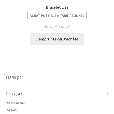
Bracelet Lise
ACHAT POSSIBLE À TARIF ABONNÉ !
Plage
€
0,00
–
€
23,00
de
prix :
J'emprunte ou J'achète
€0,00
à
€23,00
Filtrer par :
Catégories
-
Code Cadeau
Colliers