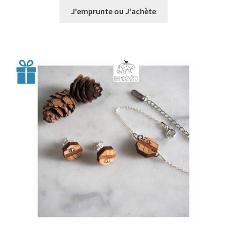
prix :
J'emprunte ou J'achète
€0,00
à
€47,00