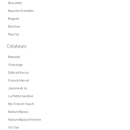
Bracelets
Boucles d'oreilles
Bagues
Broches
Pour lui
Créateurs
Bewood
Chorange
Délicat fracas
Franck Herval
Jeanne et Jo
La Petite Sardine
My-French-Touch
Nature Bijoux
Nature Bijoux Homme
Ori Tao