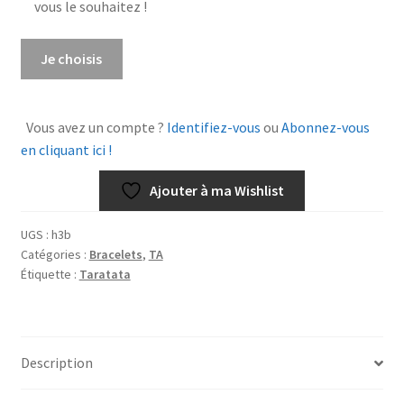
vous le souhaitez !
quantité
Je choisis
de
Bracelet
Fanfan
Vous avez un compte ?
Identifiez-vous
ou
Abonnez-vous
en cliquant ici !
Ajouter à ma Wishlist
UGS :
h3b
Catégories :
Bracelets
,
TA
Étiquette :
Taratata
Description