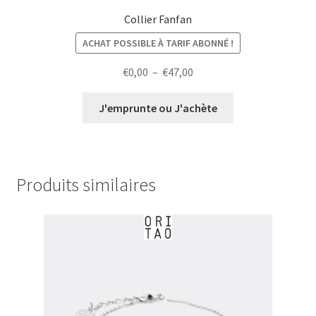
Collier Fanfan
ACHAT POSSIBLE À TARIF ABONNÉ !
Plage
€
0,00
–
€
47,00
de
prix :
J'emprunte ou J'achète
€0,00
à
€47,00
Produits similaires