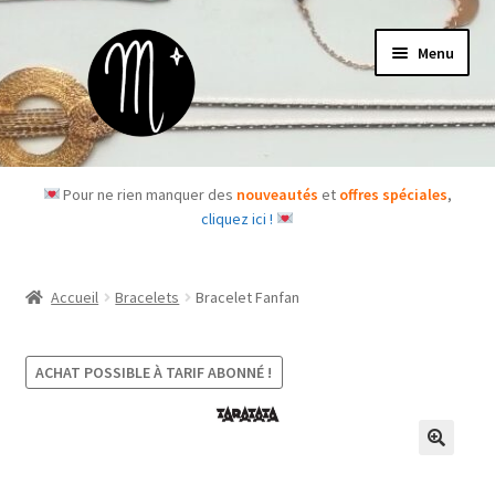
Aller
Aller
Menu
à
au
la
contenu
navigation
Accueil
Pour ne rien manquer des
nouveautés
et
offres spéciales
,
cliquez ici !
Le concept
Des questions ?
Accueil
Bracelets
Bracelet Fanfan
Ouvrir
Les bijoux
le
ACHAT POSSIBLE À TARIF ABONNÉ !
menu
Les box
enfant
Je m’abonne