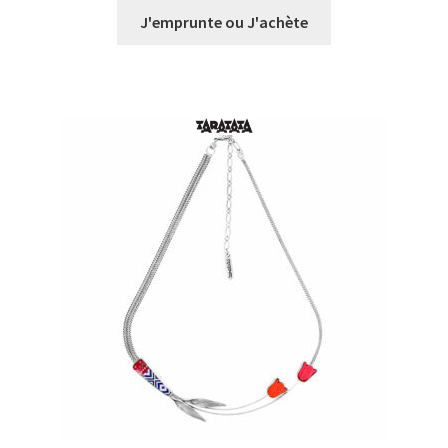
prix :
J'emprunte ou J'achète
€0,00
à
€27,00