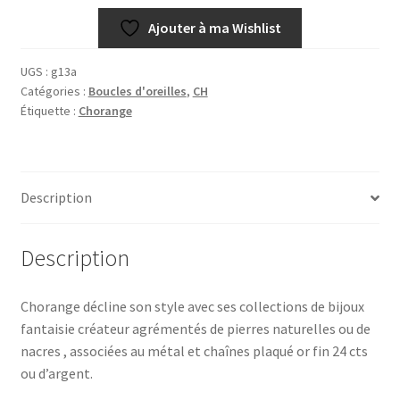
et
Ajouter à ma Wishlist
Argent
UGS :
g13a
Catégories :
Boucles d'oreilles
,
CH
Étiquette :
Chorange
Description
Description
Chorange décline son style avec ses collections de bijoux
fantaisie créateur agrémentés de pierres naturelles ou de
nacres , associées au métal et chaînes plaqué or fin 24 cts
ou d’argent.