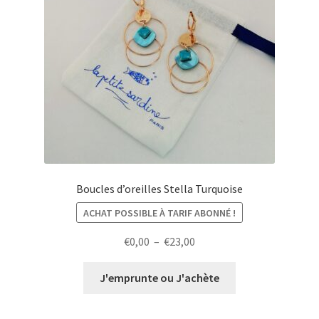
Boucles d’oreilles Stella Turquoise
ACHAT POSSIBLE À TARIF ABONNÉ !
Plage
€
0,00
–
€
23,00
de
prix :
J'emprunte ou J'achète
€0,00
à