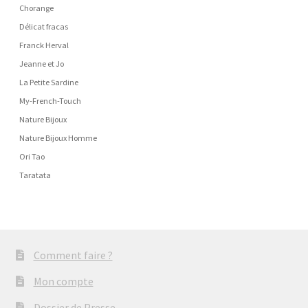
Chorange
Délicat fracas
Franck Herval
Jeanne et Jo
La Petite Sardine
My-French-Touch
Nature Bijoux
Nature Bijoux Homme
Ori Tao
Taratata
Comment faire ?
Mon compte
Dossier de Presse