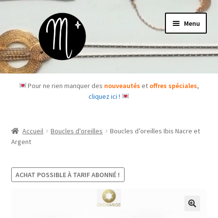
Aller
Aller
Menu
à
au
la
contenu
navigation
Accueil
Pour ne rien manquer des
nouveautés
et
offres spéciales
,
cliquez ici !
Le concept
Des questions ?
Accueil
Boucles d'oreilles
Boucles d’oreilles Ibis Nacre et
Argent
Ouvrir
Les bijoux
le
menu
ACHAT POSSIBLE À TARIF ABONNÉ !
Les box
enfant
Je m’abonne