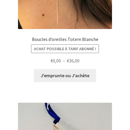
Boucles d’oreilles Totem Blanche
ACHAT POSSIBLE À TARIF ABONNÉ !
Plage
€
0,00
–
€
36,00
de
prix :
J'emprunte ou J'achète
€0,00
à
€36,00