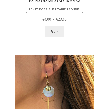
Boucles d’oreilles Stella Mauve
ACHAT POSSIBLE À TARIF ABONNÉ !
Plage
€
0,00
–
€
23,00
de
prix :
Voir
€0,00
à
€23,00