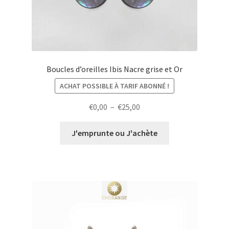
Boucles d’oreilles Ibis Nacre grise et Or
ACHAT POSSIBLE À TARIF ABONNÉ !
Plage
€
0,00
–
€
25,00
de
prix :
J'emprunte ou J'achète
€0,00
à
€25,00