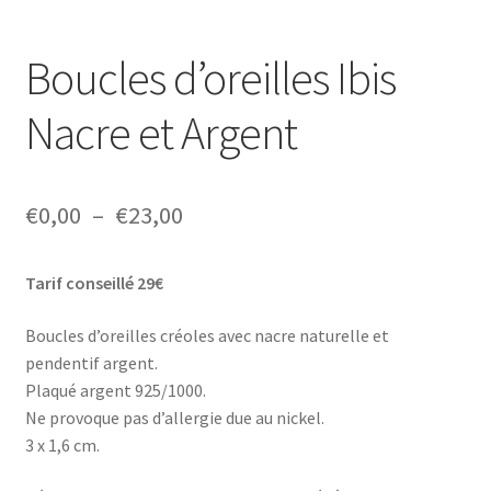
Boucles d’oreilles Ibis
Nacre et Argent
Plage
€
0,00
–
€
23,00
de
Tarif conseillé 29€
prix :
€0,00
Boucles d’oreilles créoles avec nacre naturelle et
pendentif argent.
à
Plaqué argent 925/1000.
€23,00
Ne provoque pas d’allergie due au nickel.
3 x 1,6 cm.