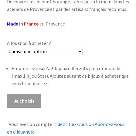
Découvrez les bijoux Chorange, fabriqués à la main dans les
ateliers de Provence et par des artisans français reconnus.
Made
In
France
en Provence
A louer ou à acheter ?
Empruntez jusqu'à
3
bijoux différents par commande
(max 1 bijou Star). Ajoutez autant de bijoux à acheter que
vous le souhaitez !
quantité
Je choisis
de
Boucles
d'oreilles
Vous avez un compte ?
Identifiez-vous
ou
Abonnez-vous
Ibis
en cliquant ici !
Nacre