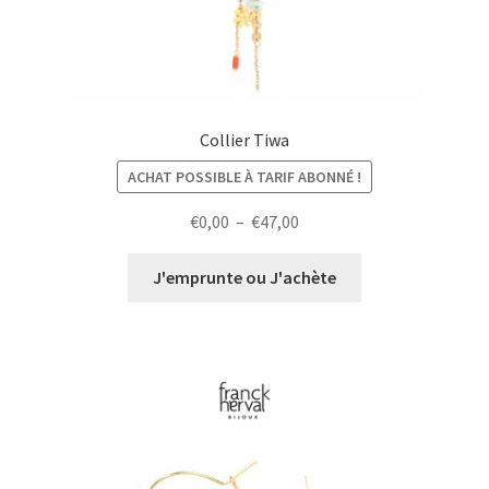
Collier Tiwa
ACHAT POSSIBLE À TARIF ABONNÉ !
Plage
€
0,00
–
€
47,00
de
prix :
J'emprunte ou J'achète
€0,00
à
€47,00