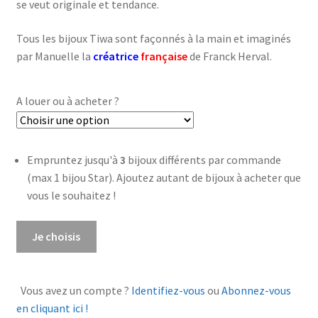
se veut originale et tendance.
Tous les bijoux Tiwa sont façonnés à la main et imaginés
par Manuelle la
créatrice
française
de Franck Herval.
A louer ou à acheter ?
Empruntez jusqu'à
3
bijoux différents par commande
(max 1 bijou Star). Ajoutez autant de bijoux à acheter que
vous le souhaitez !
quantité
Je choisis
de
Bague
ajustable
Vous avez un compte ?
Identifiez-vous
ou
Abonnez-vous
Tiwa
en cliquant ici !