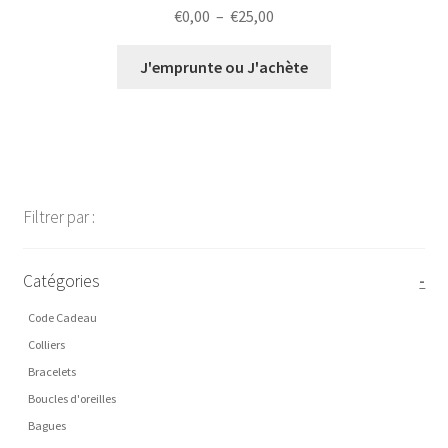
Plage
€
0,00
–
€
25,00
de
prix :
J'emprunte ou J'achète
€0,00
à
€25,00
Filtrer par :
Catégories
-
Code Cadeau
Colliers
Bracelets
Boucles d'oreilles
Bagues