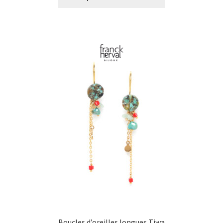
€0,00
à
€25,00
Boucles d’oreilles longues Tiwa