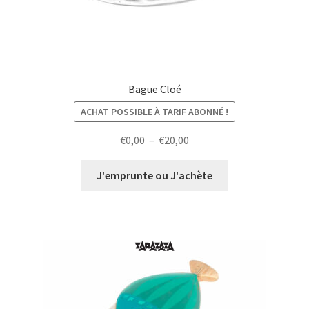
Bague Cloé
ACHAT POSSIBLE À TARIF ABONNÉ !
Plage
€
0,00
–
€
20,00
de
prix :
J'emprunte ou J'achète
€0,00
à
€20,00