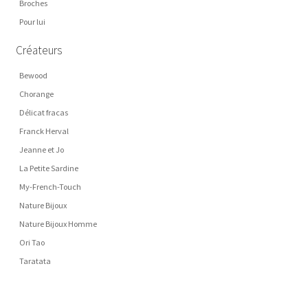
Broches
Pour lui
Créateurs
Bewood
Chorange
Délicat fracas
Franck Herval
Jeanne et Jo
La Petite Sardine
My-French-Touch
Nature Bijoux
Nature Bijoux Homme
Ori Tao
Taratata