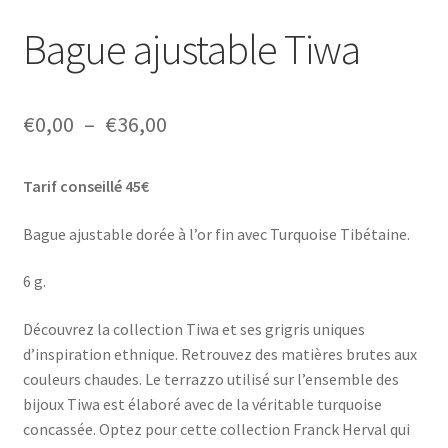
Bague ajustable Tiwa
Plage
€
0,00
–
€
36,00
de
Tarif conseillé 45€
prix :
€0,00
Bague ajustable dorée à l’or fin avec Turquoise Tibétaine.
à
6 g.
€36,00
Découvrez la collection Tiwa et ses grigris uniques
d’inspiration ethnique. Retrouvez des matières brutes aux
couleurs chaudes. Le terrazzo utilisé sur l’ensemble des
bijoux Tiwa est élaboré avec de la véritable turquoise
concassée. Optez pour cette collection Franck Herval qui