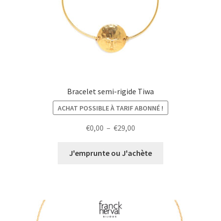
Bracelet semi-rigide Tiwa
ACHAT POSSIBLE À TARIF ABONNÉ !
Plage
€
0,00
–
€
29,00
de
prix :
J'emprunte ou J'achète
€0,00
à
€29,00