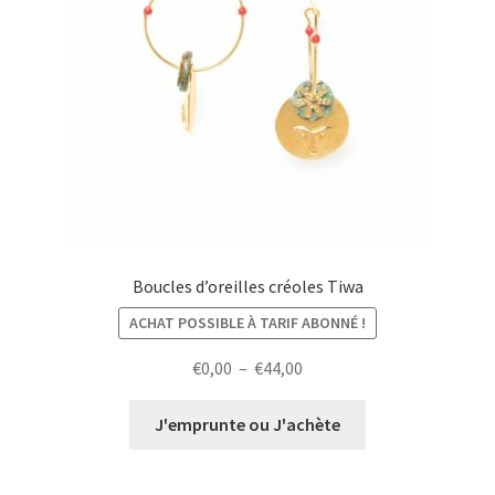
Boucles d’oreilles créoles Tiwa
ACHAT POSSIBLE À TARIF ABONNÉ !
Plage
€
0,00
–
€
44,00
de
prix :
J'emprunte ou J'achète
€0,00
à