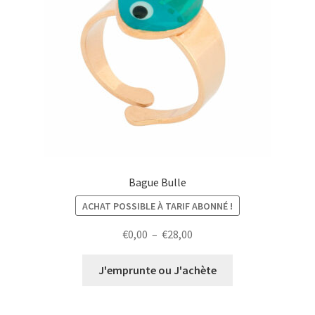
Bague Bulle
ACHAT POSSIBLE À TARIF ABONNÉ !
Plage
€
0,00
–
€
28,00
de
prix :
J'emprunte ou J'achète
€0,00
à