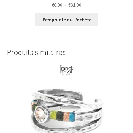
Plage
€
0,00
–
€
31,00
de
prix :
J'emprunte ou J'achète
€0,00
à
€31,00
Produits similaires