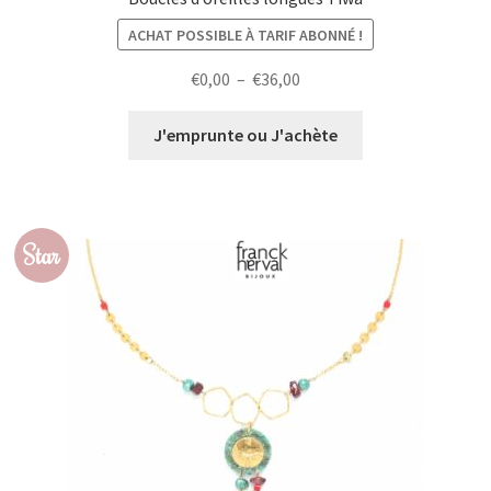
ACHAT POSSIBLE À TARIF ABONNÉ !
Plage
€
0,00
–
€
36,00
de
prix :
J'emprunte ou J'achète
€0,00
à
€36,00
Star