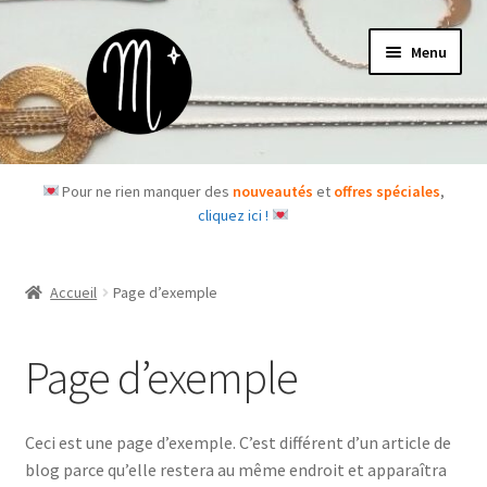
Aller
Aller
Menu
à
au
la
contenu
navigation
Accueil
Pour ne rien manquer des
nouveautés
et
offres spéciales
,
cliquez ici !
Le concept
Des questions ?
Accueil
Page d’exemple
Ouvrir
Les bijoux
le
Page d’exemple
menu
Les box
enfant
Ceci est une page d’exemple. C’est différent d’un article de
Je m’abonne
blog parce qu’elle restera au même endroit et apparaîtra