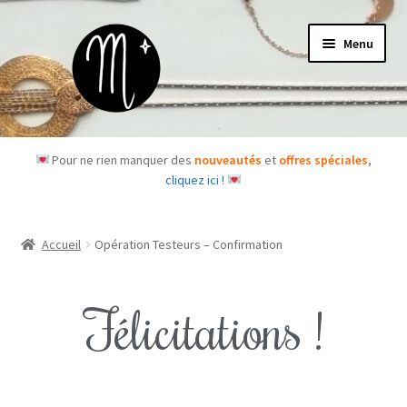
Menu
Accueil
Pour ne rien manquer des
nouveautés
et
offres spéciales
,
cliquez ici !
Le concept
Des questions ?
Accueil
Opération Testeurs – Confirmation
Les bijoux
Félicitations !
Les box
Je m’abonne