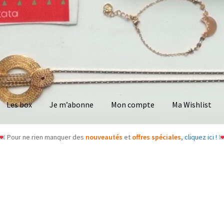
Les box
Je m’abonne
Mon compte
Ma Wishlist
Pour ne rien manquer des
nouveautés
et
offres spéciales
,
cliquez ici !