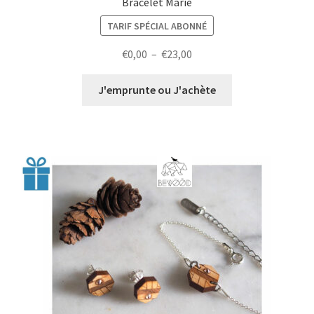
Bracelet Marie
TARIF SPÉCIAL ABONNÉ
Plage
€
0,00
–
€
23,00
de
prix :
J'emprunte ou J'achète
€0,00
à
€23,00