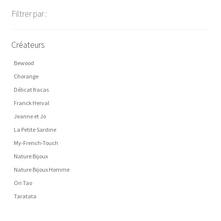
plus
Filtrer par :
récent
au
plus
Créateurs
ancien
Bewood
Chorange
Délicat fracas
Franck Herval
Jeanne et Jo
La Petite Sardine
My-French-Touch
Nature Bijoux
Nature Bijoux Homme
Ori Tao
Taratata