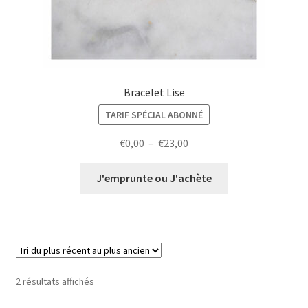
Bracelet Lise
TARIF SPÉCIAL ABONNÉ
Plage
€
0,00
–
€
23,00
de
prix :
J'emprunte ou J'achète
€0,00
à
€23,00
Trié
2 résultats affichés
du