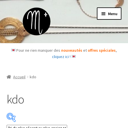
Aller
Aller
Menu
à
au
la
contenu
navigation
Accueil
Pour ne rien manquer des
nouveautés
et
offres spéciales
,
cliquez ici !
Le concept
Des questions ?
Accueil
kdo
Ouvrir
Les bijoux
le
kdo
menu
Les box
enfant
Je m’abonne